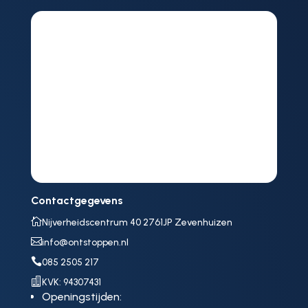
Contactgegevens

Nijverheidscentrum 40 2761JP Zevenhuizen

info@ontstoppen.nl

085 2505 217

KVK: 94307431
Openingstijden: