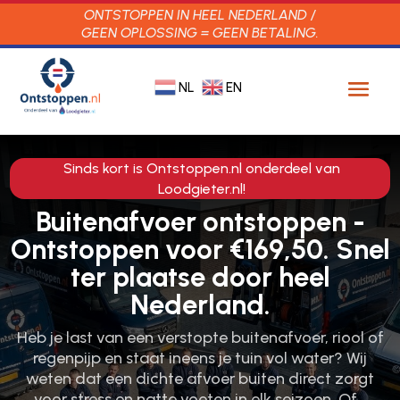
ONTSTOPPEN IN HEEL NEDERLAND /
GEEN OPLOSSING = GEEN BETALING.
NL
EN
Sinds kort is Ontstoppen.nl onderdeel van
Loodgieter.nl!
Buitenafvoer ontstoppen -
Ontstoppen voor €169,50. Snel
ter plaatse door heel
Nederland.
Heb je last van een verstopte buitenafvoer, riool of
regenpijp en staat ineens je tuin vol water? Wij
weten dat een dichte afvoer buiten direct zorgt
voor stress en natte voeten in elk seizoen.​ Of…