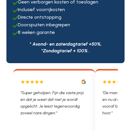
Geen verborgen kosten of toeslagen

Inclusief voorrijkosten

Directe ontstopping

Doorspuiten inbegrepen

8 weken garantie

* Avond- en zaterdagtarief +50%,
*Zondagtarief + 100% .
js
"De man rijden net weg. 11.00 gebeld
"Wat een fijn bed
en nu al opgelost voor een vast en
met een Nederl
vooraf besproken tarief. Lekker
je niet zo goed b
hoor."
Ontstoppen.nl ha
in prijs. Très b