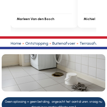
Michiel Uitdenbongerd
Sarah Touat
Home
»
Ontstopping
»
Buitenafvoer
»
Terrasafvoer
Geen oplossing = geen betaling, ongeacht het aantal uren. vraag nu