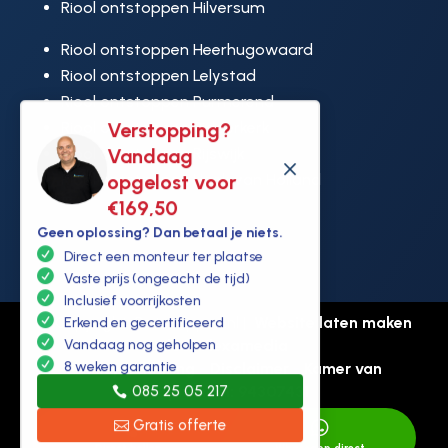
Riool ontstoppen Hilversum
Riool ontstoppen Heerhugowaard
Riool ontstoppen Lelystad
Riool ontstoppen Purmerend
Riool ontstoppen Ridderkerk
Verstopping?
Riool ontstoppen Rijswijk
Vandaag
M
Riool ontstoppen Hoek van Holland
opgelost voor
€169,50
Geen oplossing? Dan betaal je niets.
Direct een monteur ter plaatse
Vaste prijs (ongeacht de tijd)
Inclusief voorrijkosten
© Copyright Ontstoppen.nl |
Website laten maken
Erkend en gecertificeerd
door Flexamedia
Vandaag nog geholpen
8 weken garantie
Privacyverklaring
-
Disclaimer
-
Kamer van
085 25 05 217
koophandel: 94307431
Gratis offerte

