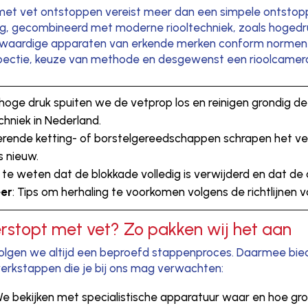
met vet ontstoppen vereist meer dan een simpele ontstopp
ng, gecombineerd met moderne riooltechniek, zoals hogedru
ogwaardige apparaten van erkende merken conform normen di
spectie, keuze van methode en desgewenst een rioolcamera-
hoge druk spuiten we de vetprop los en reinigen grondig de
echniek in Nederland.
terende ketting- of borstelgereedschappen schrapen het 
s nieuw.
 te weten dat de blokkade volledig is verwijderd en dat d
eer
: Tips om herhaling te voorkomen volgens de richtlijnen 
rstopt met vet? Zo pakken wij het aan
 volgen we altijd een beproefd stappenproces. Daarmee bie
e werkstappen die je bij ons mag verwachten:
We bekijken met specialistische apparatuur waar en hoe gro