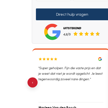
Direct hulp vragen
lpen. Ontstopper
"Super geholpen. Fijn die vaste prijs en dat
tijdsvak. Hierna
je weet dat niet je wordt opgelicht. Je leest
 de verstopping.
tegenwoordig zoveel nare dingen."
‹
Marleen Van den Bosch