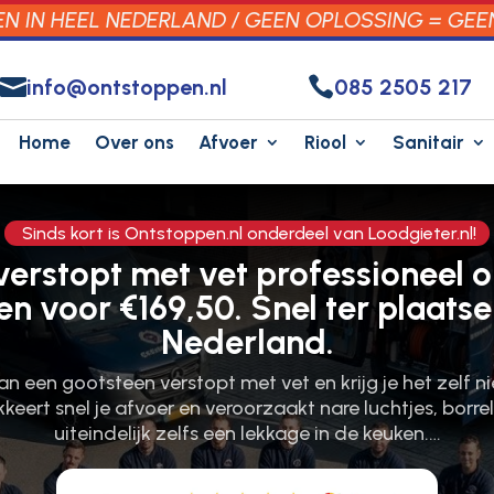
 IN HEEL NEDERLAND / GEEN OPLOSSING = GEE


info@ontstoppen.nl
085 2505 217
Home
Over ons
Afvoer
Riool
Sanitair
Sinds kort is Ontstoppen.nl onderdeel van Loodgieter.nl!
erstopt met vet professioneel 
n voor €169,50. Snel ter plaatse
Nederland.
van een gootsteen verstopt met vet en krijg je het zelf n
eert snel je afvoer en veroorzaakt nare luchtjes, borr
uiteindelijk zelfs een lekkage in de keuken.​…