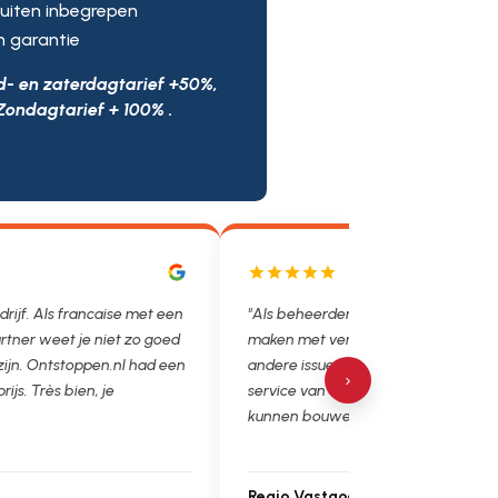
uiten inbegrepen
n garantie
d- en zaterdagtarief +50%,
Zondagtarief + 100% .
drijf. Als francaise met een
"Als beheerder hebben we helaas v
tner weet je niet zo goed
maken met verstoppingen, lekkages
 zijn. Ontstoppen.nl had een
andere issues. Het is super fijn dat 
›
prijs. Très bien, je
service van Ontstoppen.nl en loodgie
kunnen bouwen. Ga zo door!"
Regio Vastgoedbeheer