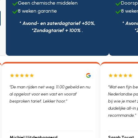
Geen chemische middelen
Doorsp


8 weken garantie
8 weke


* Avond- en zaterdagtarief +50%,
* Avon
*Zondagtarief + 100% .
*
"De man rijden net weg. 11.00 gebeld en nu
"Wat een fijn be
al opgelost voor een vast en vooraf
Nederlandse par
besproken tarief. Lekker hoor."
bij wie je moet
duidelijke all-in 
recommande."
Michiel Uitdenbongerd
Sarah Touat