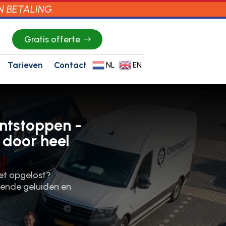
N BETALING.
Gratis offerte
Tarieven
Contact
NL
EN
ontstoppen -
 door heel
iet opgelost?
elende geluiden en