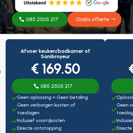
085 2505 217
Gratis offerte
Afvoer keuken/badkamer of
Sanibroyeur
€ 169.50
g
085 2505 217
Geen oplossing = Geen betaling
Oplossi


Geen verborgen kosten of
Geen v


toeslagen
toesla
Inclusief voorrijkosten
Inclusi


Directe ontstopping
Directe

