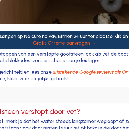
ssingen op No cure no Pay. Binnen 24 uur ter plaatse. Klik en
Gratis Offerte aanvragen →
ontstoppen van een verstopte gootsteen, ook als vet de boo
lle blokkades, zonder schade aan je leidingen.
tgerichtheid en lees onze
uitstekende Google reviews als On
 klaar voor dagelijks gebruik!
tsteen verstopt door vet?
, merk je dat het water steeds langzamer wegloopt of zelf
tstaan vaak door resten frituurvet of bakolie die door he