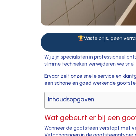
Vaste prijs, geen verra
Wij zijn specialisten in professioneel 
slimme technieken verwijderen we snel a
Ervaar zelf onze snelle service en klan
een schone en goed werkende gootsteen,
Inhoudsopgaven
Wat gebeurt er bij een goo
Wanneer de gootsteen verstopt met vet
Vetophopingen in de gootsteenafvoer on