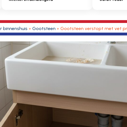
r binnenshuis
»
Gootsteen
»
Gootsteen verstopt met vet pr