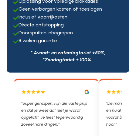
Oplossing voor volledige blokkades

Geen verborgen kosten of toeslagen

Inclusief voorrijkosten

Directe ontstopping

Doorspuiten inbegrepen

8 weken garantie

* Avond- en zaterdagtarief +50%,
*Zondagtarief + 100% .
js
"De man rijden net weg. 11.00 gebeld
"Wat een fijn bed
en nu al opgelost voor een vast en
met een Nederl
vooraf besproken tarief. Lekker
je niet zo goed b
hoor."
Ontstoppen.nl ha
in prijs. Très b