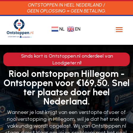
ONTSTOPPEN IN HEEL NEDERLAND /
GEEN OPLOSSING = GEEN BETALING.
NL
EN
Sinds kort is Ontstoppen.nl onderdeel van
Loodgieter.nl!
Riool ontstoppen Hillegom -
Ontstoppen voor €169,50. Snel
ter plaatse door heel
Nederland.
Wanneer je last krijgt van een verstopte afvoer of
rioolverstopping in Hillegom, wil je dat het snel en
vakkundig wordt opgelost.​ Wij van Ontstoppen.​nl
staan direct klaar om jouw probleem met het riool,