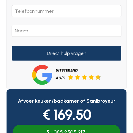
Direct hulp vragen
Afvoer keuken/badkamer of Sanibroyeur
€ 169.50
085 2505 217