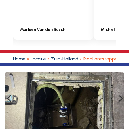
Michiel Uitdenbongerd
Sarah Touat
Home
»
Locatie
»
Zuid-Holland
»
Riool ontstoppen Hil
4
5