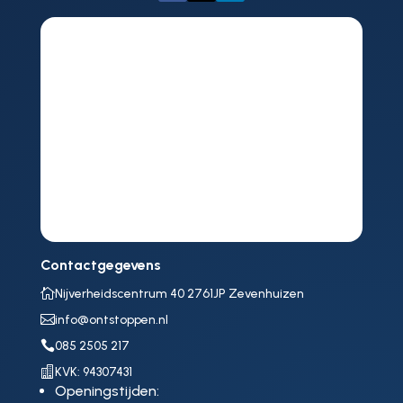
Contactgegevens

Nijverheidscentrum 40 2761JP Zevenhuizen

info@ontstoppen.nl

085 2505 217

KVK: 94307431
Openingstijden: