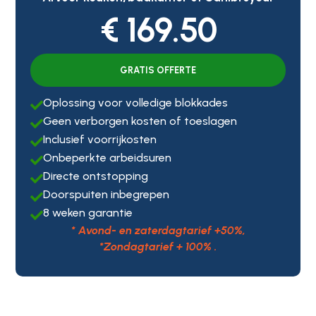
€ 169.50
GRATIS OFFERTE
Oplossing voor volledige blokkades

Geen verborgen kosten of toeslagen

Inclusief voorrijkosten

Onbeperkte arbeidsuren

Directe ontstopping

Doorspuiten inbegrepen

8 weken garantie

* Avond- en zaterdagtarief +50%,
*Zondagtarief + 100% .