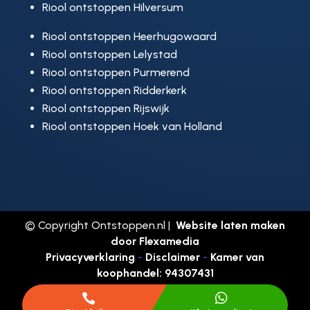
Riool ontstoppen Hilversum
Riool ontstoppen Heerhugowaard
Riool ontstoppen Lelystad
Riool ontstoppen Purmerend
Riool ontstoppen Ridderkerk
Riool ontstoppen Rijswijk
Riool ontstoppen Hoek van Holland
Verstopping?
© Copyright Ontstoppen.nl |
Website laten maken
Vandaag
M
door Flexamedia
opgelost voor
Privacyverklaring
-
Disclaimer
-
Kamer van
€169,50
koophandel: 94307431
Geen oplossing? Dan betaal je niets.


Direct een monteur ter plaatse