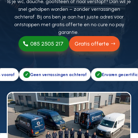
Is je wc, douche, gootsteen of riool verstopt? Dan wil je
snel geholpen worden – zonder verrassingen
achteraf. Bij ons ben je aan het juiste adres voor
ontstoppen met gratis offerte en no cure no pay
garantie.
085 2505 217
Gratis offerte
n verrassingen achteraf
Ervaren gecertificeerde vakmensen