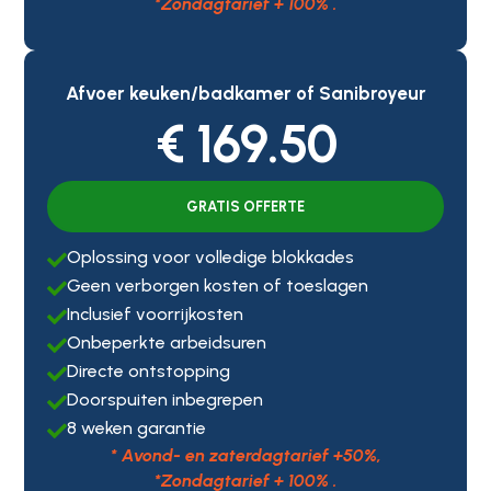
*Zondagtarief + 100% .
Afvoer keuken/badkamer of Sanibroyeur
€ 169.50
GRATIS OFFERTE
Oplossing voor volledige blokkades

Geen verborgen kosten of toeslagen

Inclusief voorrijkosten

Onbeperkte arbeidsuren

Directe ontstopping

Doorspuiten inbegrepen

8 weken garantie

* Avond- en zaterdagtarief +50%,
*Zondagtarief + 100% .