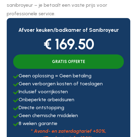
sanibroyeur – je betaalt een vaste prijs voor
professionele service.
Afvoer keuken/badkamer of Sanibroyeur
€ 169.50
GRATIS OFFERTE
Geen oplossing = Geen betaling

Geen verborgen kosten of toeslagen

Inclusief voorrijkosten

Onbeperkte arbeidsuren

Directe ontstopping

Geen chemische middelen

8 weken garantie

* Avond- en zaterdagtarief +50%,