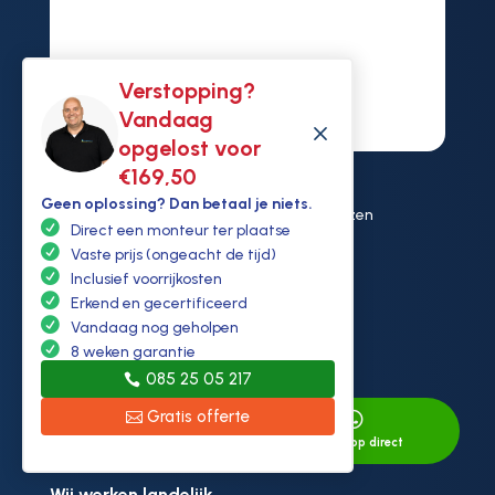
Verstopping?
Vandaag
M
opgelost voor
€169,50
Contactgegevens
Geen oplossing? Dan betaal je niets.

Nijverheidscentrum 40 2761JP Zevenhuizen
Direct een monteur ter plaatse

info@ontstoppen.nl
Vaste prijs (ongeacht de tijd)

Inclusief voorrijkosten
085 2505 217
Erkend en gecertificeerd

KVK: 94307431
Vandaag nog geholpen
Openingstijden:
8 weken garantie
Ma, Wo, Do & Vr – 08:30–17:00
085 25 05 217
Di – 08:30–21:00
Gratis offerte


Za – 10:00–15:00
Direct bellen
Whatsapp direct
Zo – 11:00–15:00
Wij werken landelijk