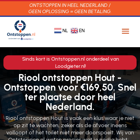
ONTSTOPPEN IN HEEL NEDERLAND /
GEEN OPLOSSING = GEEN BETALING.
NL
EN
Sinds kort is Ontstoppen.nl onderdeel van
Loodgieter.nl!
Riool ontstoppen Hout -
Ontstoppen voor €169,50. Snel
ter plaatse door heel
Nederland.
Riool ontstoppen Hout is vaak een klus waar je niet
op zit te wachten, zeker als de afvoer ineens
volloopt of het toilet niet meer doorspoelt.​ Wij van
Ontstoppen.​nl weten precies wat je nodig hebt:…