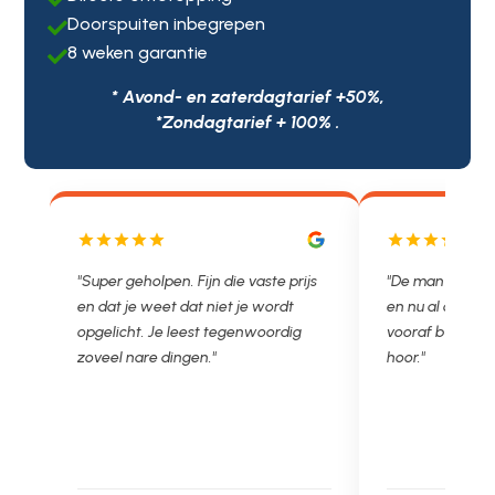
Doorspuiten inbegrepen

8 weken garantie

* Avond- en zaterdagtarief +50%,
*Zondagtarief + 100% .
js
"De man rijden net weg. 11.00 gebeld
"Wat een fijn bed
en nu al opgelost voor een vast en
met een Nederl
vooraf besproken tarief. Lekker
je niet zo goed b
hoor."
Ontstoppen.nl ha
in prijs. Très b