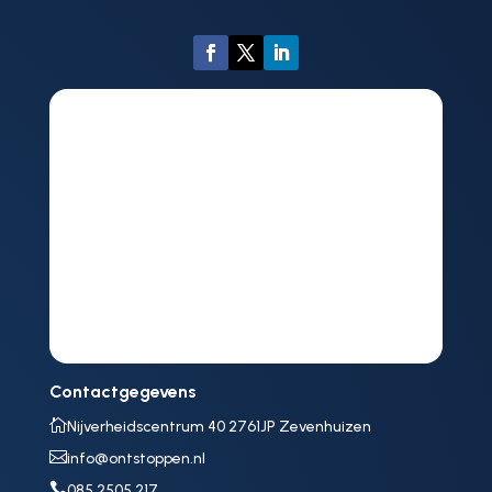
Contactgegevens

Nijverheidscentrum 40 2761JP Zevenhuizen

info@ontstoppen.nl

085 2505 217