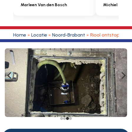
Michiel Uitdenbongerd
Sarah Touat
Home
»
Locatie
»
Noord-Brabant
»
Riool ontstoppen 
4
5