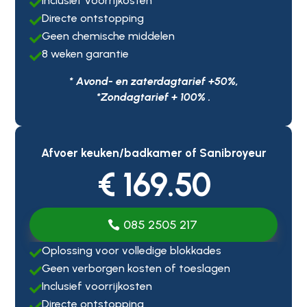
Inclusief voorrijkosten

Directe ontstopping

Geen chemische middelen

8 weken garantie

* Avond- en zaterdagtarief +50%,
*Zondagtarief + 100% .
Afvoer keuken/badkamer of Sanibroyeur
€ 169.50
085 2505 217
Oplossing voor volledige blokkades

Geen verborgen kosten of toeslagen

Inclusief voorrijkosten

Directe ontstopping
