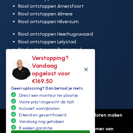
Riool ontstoppen Amersfoort
Riool ontstoppen Almere
Riool ontstoppen Hilversum
Riool ontstoppen Heerhugowaard
Riool ontstoppen Lelystad
Riool ontstoppen Purmerend
Riool ontstoppen Ridderkerk
Verstopping?
Riool ontstoppen Rijswijk
Vandaag
M
Riool ontstoppen Hoek van Holland
opgelost voor
€169,50
Geen oplossing? Dan betaal je niets.
Direct een monteur ter plaatse
Vaste prijs (ongeacht de tijd)
Inclusief voorrijkosten
© Copyright Ontstoppen.nl |
Website laten maken
Erkend en gecertificeerd
door Flexamedia
Vandaag nog geholpen
8 weken garantie
Privacyverklaring
-
Disclaimer
-
Kamer van