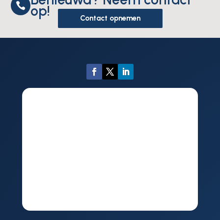

op!
Contact opnemen