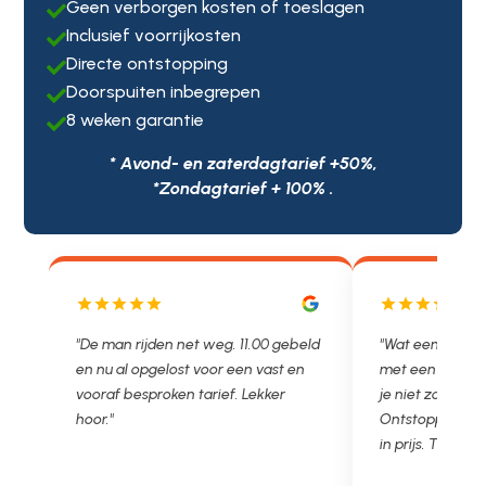
Geen verborgen kosten of toeslagen

Inclusief voorrijkosten

Directe ontstopping

Doorspuiten inbegrepen

8 weken garantie

* Avond- en zaterdagtarief +50%,
*Zondagtarief + 100% .
js
"De man rijden net weg. 11.00 gebeld
"Wat een fijn bed
en nu al opgelost voor een vast en
met een Nederl
vooraf besproken tarief. Lekker
je niet zo goed b
hoor."
Ontstoppen.nl ha
in prijs. Très b