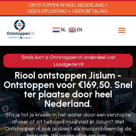
ONTSTOPPEN IN HEEL NEDERLAND /
GEEN OPLOSSING = GEEN BETALING.
NL
EN
Sinds kort is Ontstoppen.nl onderdeel van
Loodgieter.nl!
Riool ontstoppen Jislum -
Ontstoppen voor €169,50. Snel
ter plaatse door heel
Nederland.
Sta je tot je knieën in het water door een verstopte
afvoer of zit het riool muurvast in Jislum? Met
Ontstoppen.​nl pak je direct elk rioolprobleem bij de
bron aan.​ Wij lossen alles op; van…