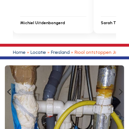
Michiel Uitdenbongerd
Sarah Touat
Home
»
Locatie
»
Friesland
»
Riool ontstoppen Jislum
4
5