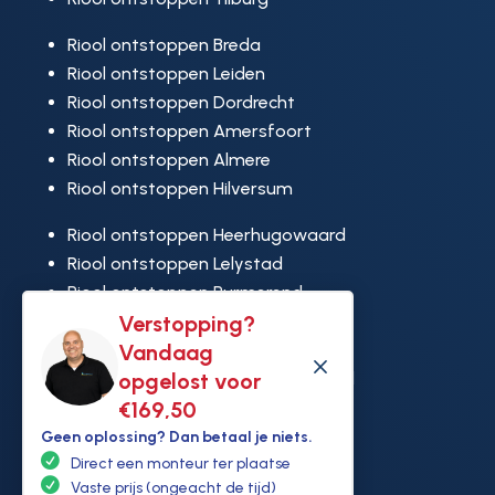
Riool ontstoppen Breda
Riool ontstoppen Leiden
Riool ontstoppen Dordrecht
Riool ontstoppen Amersfoort
Riool ontstoppen Almere
Riool ontstoppen Hilversum
Riool ontstoppen Heerhugowaard
Riool ontstoppen Lelystad
Riool ontstoppen Purmerend
Riool ontstoppen Ridderkerk
Verstopping?
Riool ontstoppen Rijswijk
Vandaag
M
Riool ontstoppen Hoek van Holland
opgelost voor
€169,50
Geen oplossing? Dan betaal je niets.
Direct een monteur ter plaatse
Vaste prijs (ongeacht de tijd)