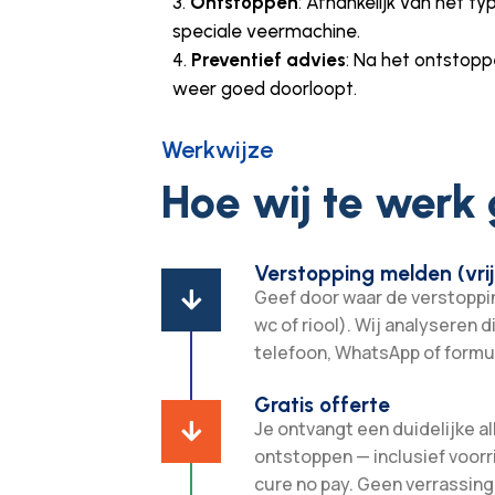
Ontstoppen
: Afhankelijk van het t
speciale veermachine.
Preventief advies
: Na het ontstopp
weer goed doorloopt.
Werkwijze
Hoe wij te werk
Verstopping melden (vrij
Geef door waar de verstopping

wc of riool). Wij analyseren d
telefoon, WhatsApp of formul
Gratis offerte
Je ontvangt een duidelijke all

ontstoppen — inclusief voorr
cure no pay. Geen verrassing