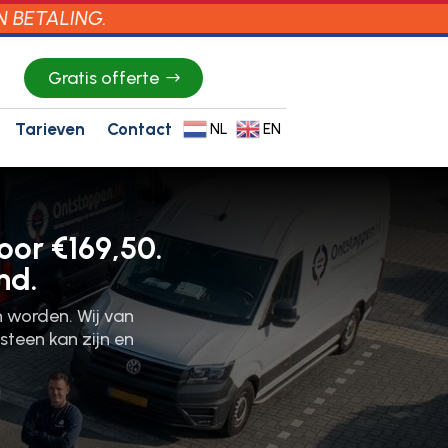
N BETALING.
Gratis offerte
Tarieven
Contact
NL
EN
oor €169,50.
nd.
n worden.​ Wij van
steen kan zijn en