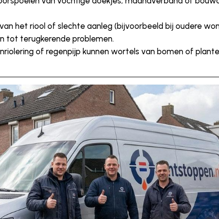
Doorspoelen van vochtige doekjes, maandverband of bouwa
 van het riool of slechte aanleg (bijvoorbeeld bij oudere w
en tot terugkerende problemen.
tenriolering of regenpijp kunnen wortels van bomen of plant