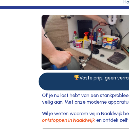
H
4
Vaste prijs, geen verra
Of je nu last hebt van een stankprobleem
veilig aan. Met onze moderne apparatu
Wil je weten waarom wij in Naaldwijk b
ontstoppen in Naaldwijk
en ontdek zelf 