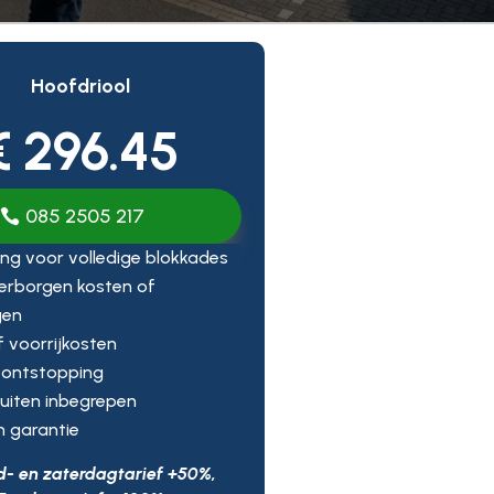
Hoofdriool
€ 296.45
085 2505 217
ng voor volledige blokkades
erborgen kosten of
gen
ef voorrijkosten
 ontstopping
uiten inbegrepen
n garantie
d- en zaterdagtarief +50%,