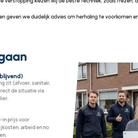
ype verstopping kiezen wij de beste techniek, zoals frezen,
en geven we duidelijk advies om herhaling te voorkomen en 
 gaan
blijvend)
 zit (afvoer, sanitair,
irect de situatie via
ier.
-in prijs voor
ijkosten, arbeid en no
en.