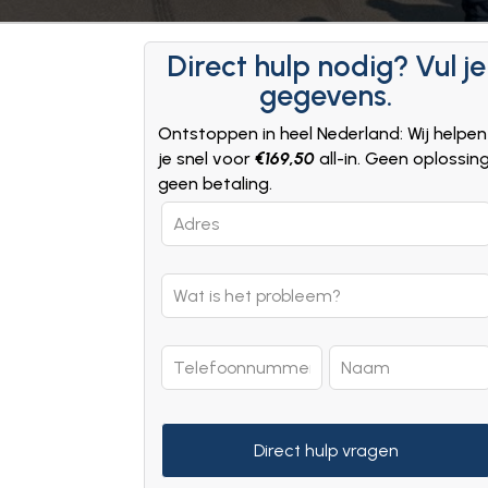
Direct hulp nodig? Vul je
gegevens.
Ontstoppen in heel Nederland: Wij helpen
je snel voor
€169,50
all-in. Geen oplossin
geen betaling.
Leave
this
field
blank
Direct hulp vragen