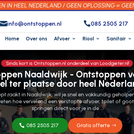
 IN HEEL NEDERLAND / GEEN OPLOSSING = GEE


info@ontstoppen.nl
085 2505 217
Home
Over ons
Afvoer
Riool
Sanitair
Sinds kort is Ontstoppen.nl onderdeel van Loodgieter.nl!
oppen Naaldwijk - Ontstoppen v
el ter plaatse door heel Nederla
topt raakt in Naaldwijk, wil je snel en vakkundig geholpe
eten hoe vervelend een verstopte afvoer, toilet of goot
springen direct voor je in de…
085 2505 217
Gratis offerte