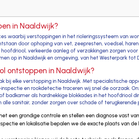
pen in Naaldwijk?
roces waarbij verstoppingen in het rioleringssysteem van w
ntstaan door ophoping van vet, zeepresten, voedsel, hare
 hoofdriool, verkeerde aanleg of verzakkingen zorgen voo
blemen op in Naaldwijk en omgeving, van het Westerpark tot
ool ontstoppen in Naaldwijk?
 bij elke verstopping in Naaldwijk. Met specialistische app
inspectie en rookdetectie traceren wij snel de oorzaak. O
et of badkamer als hardnekkige blokkades in het hoofdriool 
n alle sanitair, zonder zorgen over schade of terugkerende
jd met een grondige controle en stellen een diagnose vast v
nspectie en lokalisatie bepalen we de exacte plaats van de