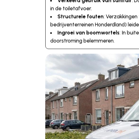
Verkeerd gebruik van sanitair
: 
in de toiletafvoer.
Structurele fouten
: Verzakkingen
bedrijventerreinen Honderdland) leid
Ingroei van boomwortels
: In bui
doorstroming belemmeren.