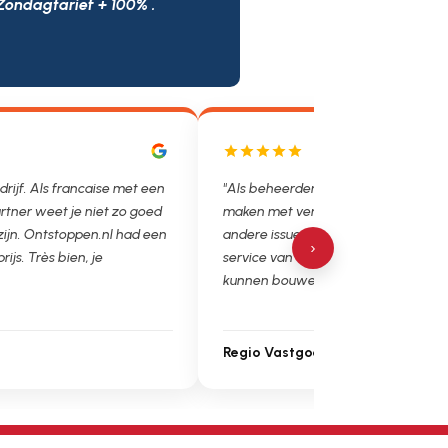
Zondagtarief + 100% .
drijf. Als francaise met een
"Als beheerder hebben we helaas v
rtner weet je niet zo goed
maken met verstoppingen, lekkages
 zijn. Ontstoppen.nl had een
andere issues. Het is super fijn dat 
›
prijs. Très bien, je
service van Ontstoppen.nl en loodgie
kunnen bouwen. Ga zo door!"
Regio Vastgoedbeheer