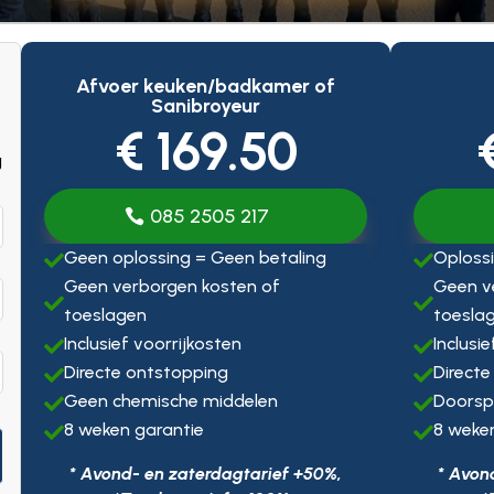
Afvoer keuken/badkamer of
Sanibroyeur
€ 169.50
g
085 2505 217
Geen oplossing = Geen betaling
Oplossi


Geen verborgen kosten of
Geen v


toeslagen
toesla
Inclusief voorrijkosten
Inclusi


Directe ontstopping
Directe


Geen chemische middelen
Doorsp


8 weken garantie
8 weke


* Avond- en zaterdagtarief +50%,
* Avon