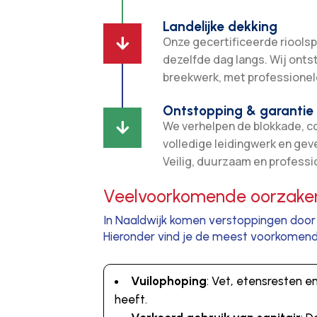
Landelijke dekking
Onze gecertificeerde rioolsp

dezelfde dag langs. Wij ont
breekwerk, met professionel
Ontstopping & garantie
We verhelpen de blokkade, c

volledige leidingwerk en gev
Veilig, duurzaam en professi
Veelvoorkomende oorzaken 
In Naaldwijk komen verstoppingen door 
Hieronder vind je de meest voorkomende
Vuilophoping
: Vet, etensresten 
heeft.