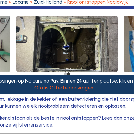
ome
»
Locatie
»
Zuid-Holland
»
Riool ontstoppen Naaldwijk
ssingen op No cure no Pay. Binnen 24 uur ter plaatse. Klik en
Gratis Offerte aanvragen →
, lekkage in de kelder of een buitenriolering die niet doors
ur kunnen we elk rioolprobleem detecteren en oplossen.
ekend staan als de beste in riool ontstoppen? Lees dan onz
onze vijfsterrenservice.