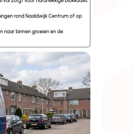
fval zorgt voor hardnekkige blokkades
oningen rond Naaldwijk Centrum of op
en naar binnen groeien en de