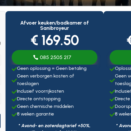
Afvoer keuken/badkamer of
Sanibroyeur
€ 169.50
g
085 2505 217
Geen oplossing = Geen betaling
Oplossi


Geen verborgen kosten of
Geen v


toeslagen
toesla
Inclusief voorrijkosten
Inclusi


Directe ontstopping
Directe


Geen chemische middelen
Doorsp


8 weken garantie
8 weke


* Avond- en zaterdagtarief +50%,
* Avon