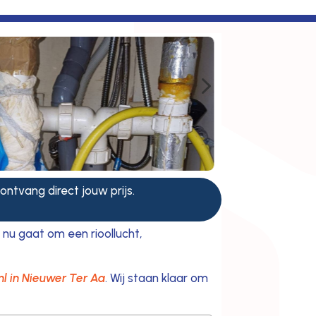
5
 ontvang direct jouw prijs.
nu gaat om een rioollucht,
l in Nieuwer Ter Aa
. Wij staan klaar om