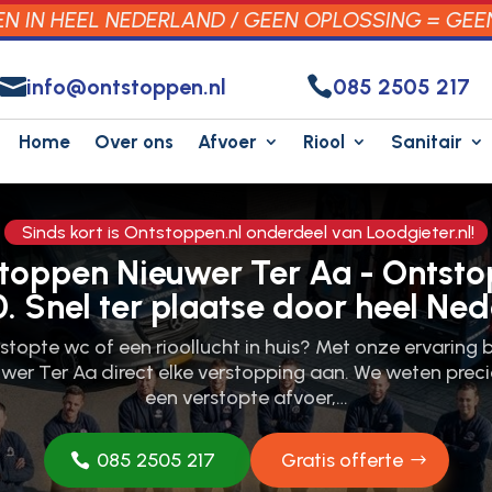
 IN HEEL NEDERLAND / GEEN OPLOSSING = GEE


info@ontstoppen.nl
085 2505 217
Home
Over ons
Afvoer
Riool
Sanitair
Sinds kort is Ontstoppen.nl onderdeel van Loodgieter.nl!
stoppen Nieuwer Ter Aa - Ontst
0. Snel ter plaatse door heel Ned
stopte wc of een rioollucht in huis? Met onze ervaring b
uwer Ter Aa direct elke verstopping aan.​ We weten precie
een verstopte afvoer,…
085 2505 217
Gratis offerte