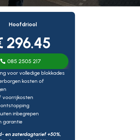
Hoofdriool
€ 296.45
085 2505 217
ng voor volledige blokkades
erborgen kosten of
gen
ef voorrijkosten
 ontstopping
uiten inbegrepen
n garantie
d- en zaterdagtarief +50%,