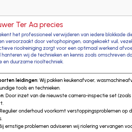
euwer Ter Aa precies
ekent het professioneel verwijderen van iedere blokkade di
en veroorzaakt door vetophopingen, aangekoekt vuil, vezel
fectieve rioolreiniging zorgt voor een optimaal werkend afvo
d hanteren wij de technieken en kennis zoals omschreven 
e en duurzame riooltechniek.
oorten leidingen
: Wij pakken keukenafvoer, wasmachineafv
ndige tools en technieken.
on
: Door inzet van de nieuwste camera-inspectie set (zoals 
t.
: Regulier onderhoud voorkomt verstoppingsproblemen op de
s.
 Bij ernstige problemen adviseren wij riolering vervangen voo