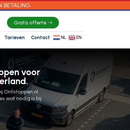
N BETALING.
Gratis offerte
Tarieven
Contact
NL
EN
oppen voor
erland.
ij Ontstoppen.​nl
s wat nodig is bij