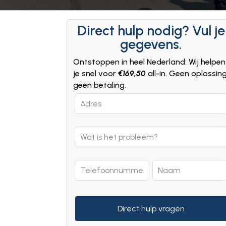
Direct hulp nodig? Vul je
gegevens.
Ontstoppen in heel Nederland: Wij helpen
je snel voor
€169,50
all-in. Geen oplossin
geen betaling.
Leave
this
field
blank
Direct hulp vragen