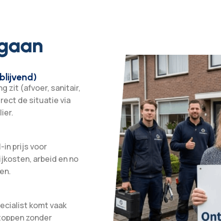
 gaan
blijvend)
 zit (afvoer, sanitair,
irect de situatie via
ier.
-in prijs voor
ijkosten, arbeid en no
en.
ecialist komt vaak
stoppen zonder