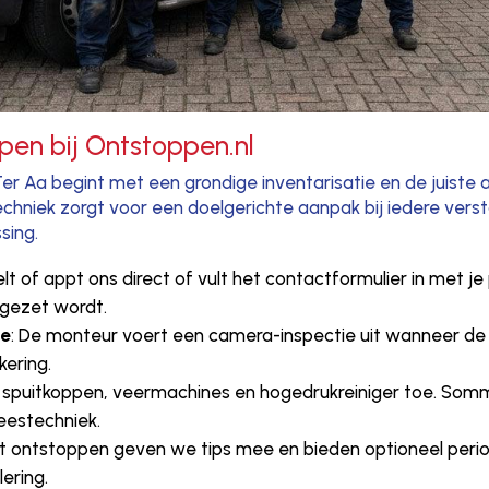
pen bij Ontstoppen.nl
Ter Aa begint met een grondige inventarisatie en de juiste
niek zorgt voor een doelgerichte aanpak bij iedere versto
sing.
belt of appt ons direct of vult het contactformulier in met 
ingezet wordt.
se
: De monteur voert een camera-inspectie uit wanneer de oo
kering.
 spuitkoppen, veermachines en hogedrukreiniger toe. So
eestechniek.
et ontstoppen geven we tips mee en bieden optioneel period
ering.