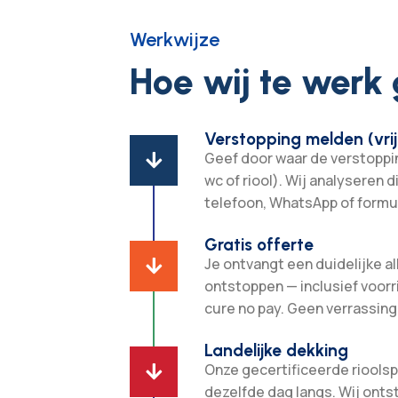
Werkwijze
Hoe wij te werk
Verstopping melden (vrij
Geef door waar de verstopping

wc of riool). Wij analyseren d
telefoon, WhatsApp of formul
Gratis offerte
Je ontvangt een duidelijke all

ontstoppen — inclusief voorr
cure no pay. Geen verrassing
Landelijke dekking
Onze gecertificeerde rioolsp

dezelfde dag langs. Wij ont