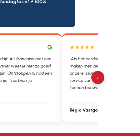
Zondagtarief + 100% .
drijf. Als francaise met een
"Als beheerder hebben we helaas v
rtner weet je niet zo goed
maken met verstoppingen, lekkages
 zijn. Ontstoppen.nl had een
andere issues. Het is super fijn dat 
›
prijs. Très bien, je
service van Ontstoppen.nl en loodgie
kunnen bouwen. Ga zo door!"
Regio Vastgoedbeheer