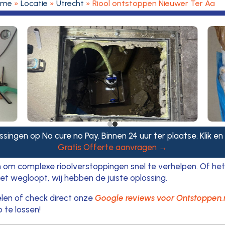
ome
»
Locatie
»
Utrecht
»
Riool ontstoppen Nieuwer Ter Aa
ssingen op No cure no Pay. Binnen 24 uur ter plaatse. Klik en
Gratis Offerte aanvragen →
m complexe rioolverstoppingen snel te verhelpen. Of het 
et wegloopt, wij hebben de juiste oplossing.
len of check direct onze
Google reviews voor Ontstoppen.n
 te lossen!