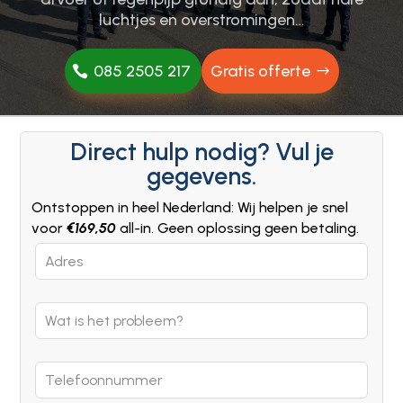
luchtjes en overstromingen…
085 2505 217
Gratis offerte
Direct hulp nodig? Vul je
gegevens.
Ontstoppen in heel Nederland: Wij helpen je snel
voor
€169,50
all-in. Geen oplossing geen betaling.
Leave
this
field
blank