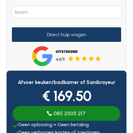
Direct hulp vragen
Afvoer keuken/badkamer of Sanibroyeur
€ 169.50
085 2505 217
Geen oplossing = Geen betaling

Geen verborgen kosten of toeslagen