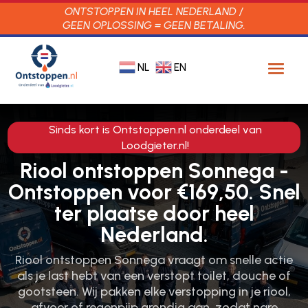
ONTSTOPPEN IN HEEL NEDERLAND /
GEEN OPLOSSING = GEEN BETALING.
NL
EN
Sinds kort is Ontstoppen.nl onderdeel van
Loodgieter.nl!
Riool ontstoppen Sonnega -
Ontstoppen voor €169,50. Snel
ter plaatse door heel
Nederland.
Riool ontstoppen Sonnega vraagt om snelle actie
als je last hebt van een verstopt toilet, douche of
gootsteen.​ Wij pakken elke verstopping in je riool,
afvoer of regenpijp grondig aan, zodat nare