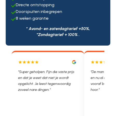
Directe ontstopping

Doorspuiten inbegrepen

8 weken garantie

* Avond- en zaterdagtarief +50%,
*Zondagtarief + 100% .
rijs
"De man rijden net weg. 11.00 gebeld
"Wat een fijn 
t
en nu al opgelost voor een vast en
met een Nede
ig
vooraf besproken tarief. Lekker
je niet zo goe
hoor."
Ontstoppen.nl
in prijs. Trè