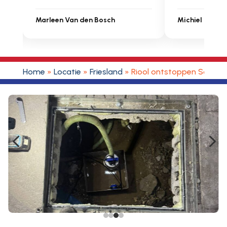
Michiel Uitdenbongerd
Sarah Toua
Home
»
Locatie
»
Friesland
»
Riool ontstoppen Sonne
4
5