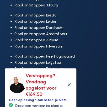
Riool ontstoppen Tilburg
Riool ontstoppen Breda
Riool ontstoppen Leiden
Riool ontstoppen Dordrecht
Riool ontstoppen Amersfoort
Riool ontstoppen Almere
Riool ontstoppen Hilversum
Riool ontstoppen Heerhugowaard
Riool ontstoppen Lelystad
Riool ontstoppen Purmerend
Verstopping?
Riool ontstoppen Ridderkerk
Vandaag
Riool ontstoppen Rijswijk
M
opgelost voor
Riool ontstoppen Hoek van Holland
€169,50
Geen oplossing? Dan betaal je niets.
Direct een monteur ter plaatse