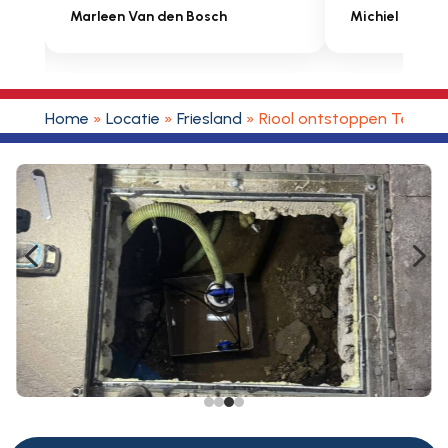
Michiel Uitdenbongerd
Sarah Touat
Home
»
Locatie
»
Friesland
»
Riool ontstoppen Ternaa
4
5