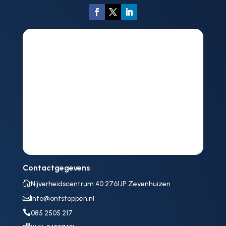
Contactgegevens

Nijverheidscentrum 40 2761JP Zevenhuizen

info@ontstoppen.nl

085 2505 217