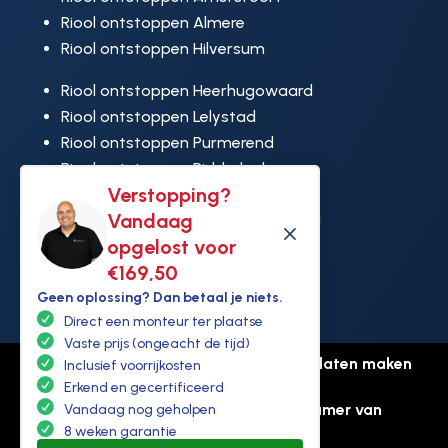
Riool ontstoppen Almere
Riool ontstoppen Hilversum
Riool ontstoppen Heerhugowaard
Riool ontstoppen Lelystad
Riool ontstoppen Purmerend
Riool ontstoppen Ridderkerk
Verstopping?
Riool ontstoppen Rijswijk
Vandaag
Riool ontstoppen Hoek van Holland
M
opgelost voor
€169,50
Geen oplossing? Dan betaal je niets.
Direct een monteur ter plaatse
Vaste prijs (ongeacht de tijd)
© Copyright Ontstoppen.nl |
Website laten maken
Inclusief voorrijkosten
door Flexamedia
Erkend en gecertificeerd
Privacyverklaring
-
Disclaimer
-
Kamer van
Vandaag nog geholpen
koophandel: 94307431
8 weken garantie