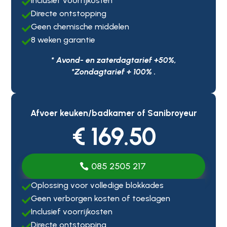
Inclusief voorrijkosten

Directe ontstopping

Geen chemische middelen

8 weken garantie

* Avond- en zaterdagtarief +50%,
*Zondagtarief + 100% .
Afvoer keuken/badkamer of Sanibroyeur
€ 169.50
085 2505 217
Oplossing voor volledige blokkades

Geen verborgen kosten of toeslagen

Inclusief voorrijkosten

Directe ontstopping
