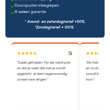
Doorspuiten inbegrepen

8 weken garantie

* Avond- en zaterdagtarief +50%,
*Zondagtarief + 100% .
js
"De man rijden net weg. 11.00 gebeld
"Wat een fijn bed
en nu al opgelost voor een vast en
met een Nederl
vooraf besproken tarief. Lekker
je niet zo goed b
hoor."
Ontstoppen.nl ha
in prijs. Très b