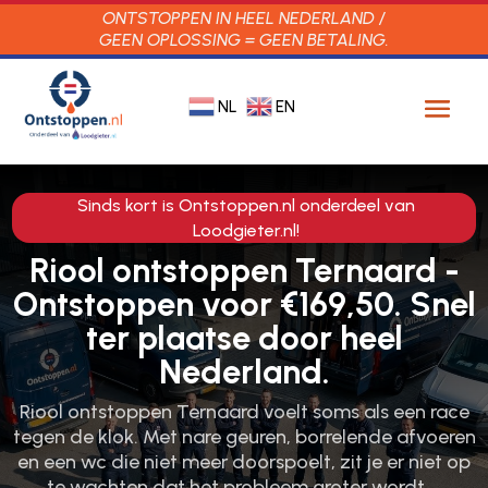
ONTSTOPPEN IN HEEL NEDERLAND /
GEEN OPLOSSING = GEEN BETALING.
NL
EN
Sinds kort is Ontstoppen.nl onderdeel van
Loodgieter.nl!
Riool ontstoppen Ternaard -
Ontstoppen voor €169,50. Snel
ter plaatse door heel
Nederland.
Riool ontstoppen Ternaard voelt soms als een race
tegen de klok.​ Met nare geuren, borrelende afvoeren
en een wc die niet meer doorspoelt, zit je er niet op
te wachten dat het probleem groter wordt.​…