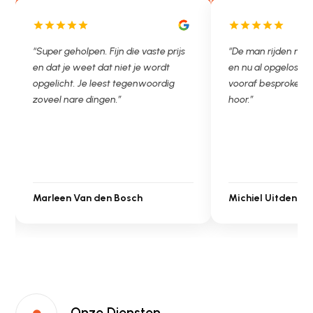
“De man rijden net weg. 11.00 gebeld
“Wat een fijn bedrij
en nu al opgelost voor een vast en
met een Nederland
vooraf besproken tarief. Lekker
je niet zo goed bij w
hoor.”
Ontstoppen.nl had e
in prijs. Très bien,
Michiel Uitdenbongerd
Sarah Touat
Onze Diensten