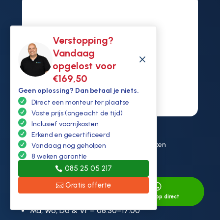
Verstopping?
Vandaag
M
opgelost voor
€169,50
Geen oplossing? Dan betaal je niets.
Direct een monteur ter plaatse
Vaste prijs (ongeacht de tijd)
Inclusief voorrijkosten
Contactgegevens
Erkend en gecertificeerd

Nijverheidscentrum 40 2761JP Zevenhuizen
Vandaag nog geholpen
8 weken garantie

info@ontstoppen.nl
085 25 05 217

085 2505 217
Gratis offerte



KVK: 94307431
Openingstijden:
Direct bellen
Whatsapp direct
Ma, Wo, Do & Vr – 08:30–17:00