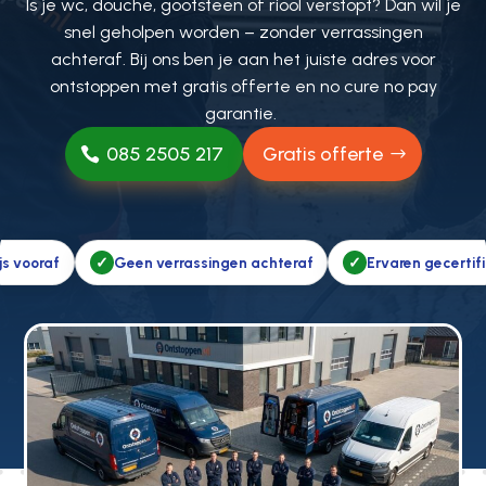
Is je wc, douche, gootsteen of riool verstopt? Dan wil je
snel geholpen worden – zonder verrassingen
achteraf. Bij ons ben je aan het juiste adres voor
ontstoppen met gratis offerte en no cure no pay
garantie.
085 2505 217
Gratis offerte
n verrassingen achteraf
Ervaren gecertificeerde vakmensen