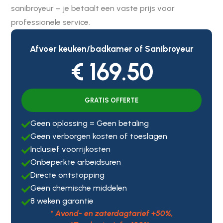
sanibroyeur – je betaalt een vaste prijs voor
professionele service.
Afvoer keuken/badkamer of Sanibroyeur
€ 169.50
GRATIS OFFERTE
Geen oplossing = Geen betaling

Geen verborgen kosten of toeslagen

Inclusief voorrijkosten

Onbeperkte arbeidsuren

Directe ontstopping

Geen chemische middelen

8 weken garantie

* Avond- en zaterdagtarief +50%,