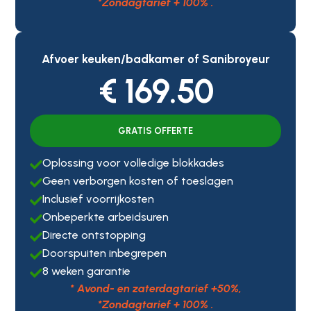
*Zondagtarief + 100% .
Afvoer keuken/badkamer of Sanibroyeur
€ 169.50
GRATIS OFFERTE
Oplossing voor volledige blokkades

Geen verborgen kosten of toeslagen

Inclusief voorrijkosten

Onbeperkte arbeidsuren

Directe ontstopping

Doorspuiten inbegrepen

8 weken garantie

* Avond- en zaterdagtarief +50%,
*Zondagtarief + 100% .