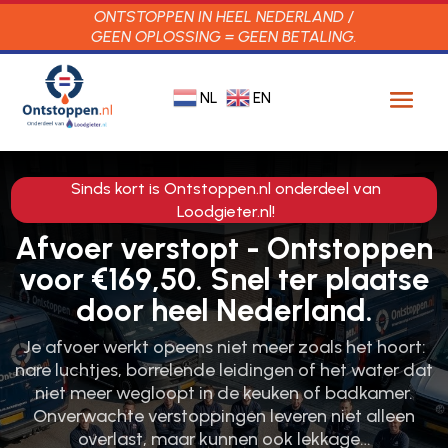
ONTSTOPPEN IN HEEL NEDERLAND /
GEEN OPLOSSING = GEEN BETALING.
NL
EN
Sinds kort is Ontstoppen.nl onderdeel van
Loodgieter.nl!
Afvoer verstopt - Ontstoppen
voor €169,50. Snel ter plaatse
door heel Nederland.
Je afvoer werkt opeens niet meer zoals het hoort:
nare luchtjes, borrelende leidingen of het water dat
niet meer wegloopt in de keuken of badkamer.​
Onverwachte verstoppingen leveren niet alleen
overlast, maar kunnen ook lekkage…