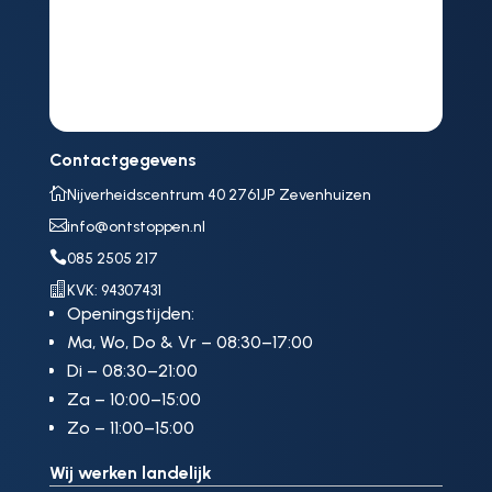
Contactgegevens

Nijverheidscentrum 40 2761JP Zevenhuizen

info@ontstoppen.nl

085 2505 217

KVK: 94307431
Openingstijden:
Ma, Wo, Do & Vr – 08:30–17:00
Di – 08:30–21:00
Za – 10:00–15:00
Zo – 11:00–15:00
Wij werken landelijk