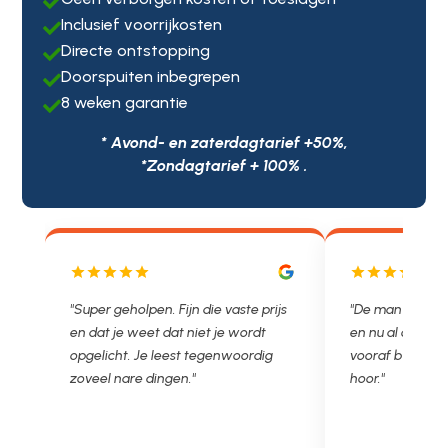

Inclusief voorrijkosten

Directe ontstopping

Doorspuiten inbegrepen

8 weken garantie

* Avond- en zaterdagtarief +50%,
*Zondagtarief + 100% .
aste prijs
"De man rijden net weg. 11.00 gebeld
"Wat een
 wordt
en nu al opgelost voor een vast en
met een
woordig
vooraf besproken tarief. Lekker
je niet 
hoor."
Ontstopp
in prijs