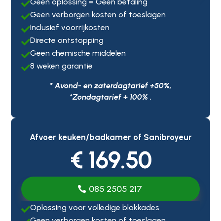
Geen oplossing = Geen betaling

Geen verborgen kosten of toeslagen

Inclusief voorrijkosten

Directe ontstopping

Geen chemische middelen

8 weken garantie

* Avond- en zaterdagtarief +50%,
*Zondagtarief + 100% .
Afvoer keuken/badkamer of Sanibroyeur
€ 169.50
085 2505 217
Oplossing voor volledige blokkades

Geen verborgen kosten of toeslagen