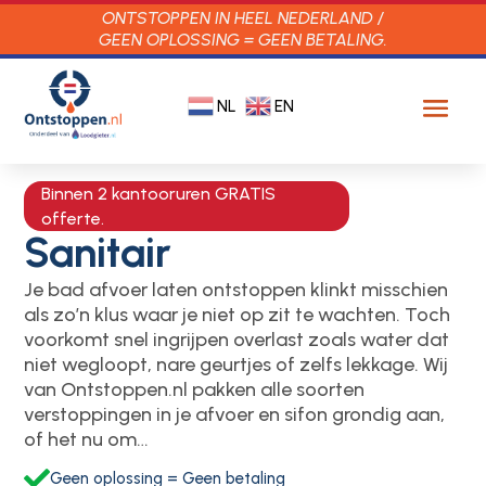
ONTSTOPPEN IN HEEL NEDERLAND /
GEEN OPLOSSING = GEEN BETALING.
NL
EN
Binnen 2 kantooruren GRATIS
offerte.
Sanitair
Je bad afvoer laten ontstoppen klinkt misschien
als zo’n klus waar je niet op zit te wachten.​ Toch
voorkomt snel ingrijpen overlast zoals water dat
niet wegloopt, nare geurtjes of zelfs lekkage.​ Wij
van Ontstoppen.​nl pakken alle soorten
verstoppingen in je afvoer en sifon grondig aan,
of het nu om…

Geen oplossing = Geen betaling