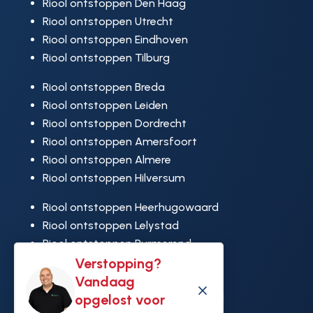
Riool ontstoppen Den Haag
Riool ontstoppen Utrecht
Riool ontstoppen Eindhoven
Riool ontstoppen Tilburg
Riool ontstoppen Breda
Riool ontstoppen Leiden
Riool ontstoppen Dordrecht
Riool ontstoppen Amersfoort
Riool ontstoppen Almere
Riool ontstoppen Hilversum
Riool ontstoppen Heerhugowaard
Riool ontstoppen Lelystad
Riool ontstoppen Purmerend
Verstopping?
Riool ontstoppen Ridderkerk
Vandaag
Riool ontstoppen Rijswijk
M
opgelost voor
Riool ontstoppen Hoek van Holland