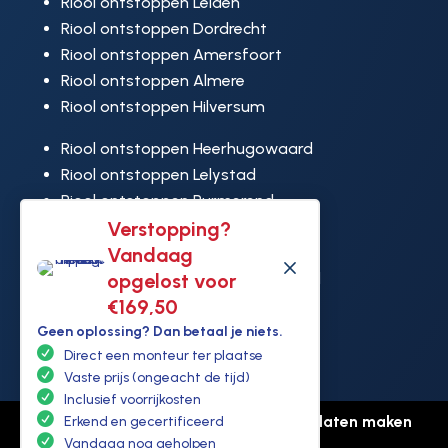
Riool ontstoppen Leiden
Riool ontstoppen Dordrecht
Riool ontstoppen Amersfoort
Riool ontstoppen Almere
Riool ontstoppen Hilversum
Riool ontstoppen Heerhugowaard
Riool ontstoppen Lelystad
Riool ontstoppen Purmerend
Verstopping?
Riool ontstoppen Ridderkerk
Vandaag
Riool ontstoppen Rijswijk
M
opgelost voor
Riool ontstoppen Hoek van Holland
€169,50
Geen oplossing? Dan betaal je niets.
Direct een monteur ter plaatse
Vaste prijs (ongeacht de tijd)
Inclusief voorrijkosten
© Copyright Ontstoppen.nl |
Website laten maken
Erkend en gecertificeerd
Vandaag nog geholpen
door Flexamedia