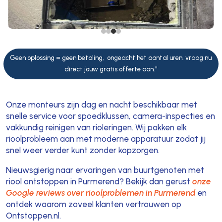
Geen oplossing = geen betaling, ongeacht het aantal uren. vraag nu
direct jouw gratis offerte aan."
Onze monteurs zijn dag en nacht beschikbaar met
snelle service voor spoedklussen, camera-inspecties en
vakkundig reinigen van rioleringen. Wij pakken elk
rioolprobleem aan met moderne apparatuur zodat jij
snel weer verder kunt zonder kopzorgen.
Nieuwsgierig naar ervaringen van buurtgenoten met
riool ontstoppen in Purmerend? Bekijk dan gerust
onze
Google reviews over rioolproblemen in Purmerend
en
ontdek waarom zoveel klanten vertrouwen op
Ontstoppen.nl.