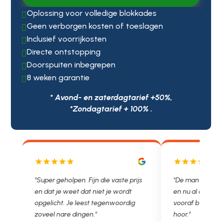
Oplossing voor volledige blokkades

Geen verborgen kosten of toeslagen

Inclusief voorrijkosten

Directe ontstopping

Doorspuiten inbegrepen

8 weken garantie

* Avond- en zaterdagtarief +50%,
*Zondagtarief + 100% .
js
"De man rijden net weg. 11.00 gebeld
"Wat een fijn bed
en nu al opgelost voor een vast en
met een Nederl
vooraf besproken tarief. Lekker
je niet zo goed b
hoor."
Ontstoppen.nl ha