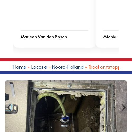
in prijs. Très b
Michiel Uitdenbongerd
Sarah Touat
Home
»
Locatie
»
Noord-Holland
»
Riool ontstoppen 
4
5