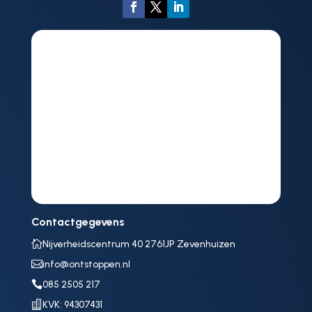
Contactgegevens

Nijverheidscentrum 40 2761JP Zevenhuizen

info@ontstoppen.nl

085 2505 217

KVK: 94307431