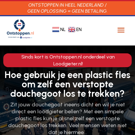
ONTSTOPPEN IN HEEL NEDERLAND /
GEEN OPLOSSING = GEEN BETALING.
NL
EN
Sinds kort is Ontstoppen.nl onderdeel van
Loodgieter.nl!
Hoe gebruik je een plastic fles
om zelf een verstopte
douchegoot los te trekken?
Zit jouw douchegoot ineens dicht en wil je niet
direct een loodgieter bellen? Met een simpele
plastic fles kun je al snel zelf een verstopte
douchegoot los trekken. Veel mensen weten niet
dat je hiermee…