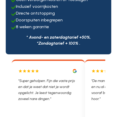

Inclusief voorrijkosten

Directe ontstopping

Doorspuiten inbegrepen

8 weken garantie

* Avond- en zaterdagtarief +50%,
*Zondagtarief + 100% .
js
"De man rijden net weg. 11.00 gebeld
"Wat een fijn bed
en nu al opgelost voor een vast en
met een Nederl
vooraf besproken tarief. Lekker
je niet zo goed b
hoor."
Ontstoppen.nl ha
in prijs. Très b