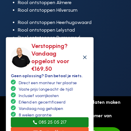
Riool ontstoppen Almere
Riool ontstoppen Hilversum
Riool ontstoppen Heerhugowaard
Riool ontstoppen Lelystad
Riool ontstoppen Purmerend
Verstopping?
Riool ontstoppen Ridderkerk
Vandaag
Riool ontstoppen Rijswijk
M
opgelost voor
Riool ontstoppen Hoek van Holland
€169,50
Geen oplossing? Dan betaal je niets.
Direct een monteur ter plaatse
Vaste prijs (ongeacht de tijd)
Inclusief voorrijkosten
© Copyright Ontstoppen.nl |
Website laten maken
Erkend en gecertificeerd
Vandaag nog geholpen
door Flexamedia
8 weken garantie
Privacyverklaring
-
Disclaimer
-
Kamer van
085 25 05 217
koophandel: 94307431