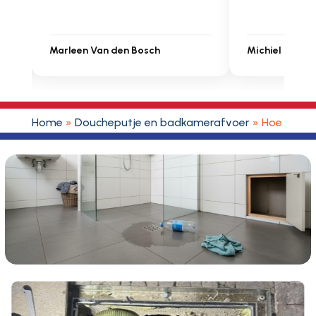
Michiel Uitdenbongerd
Sarah Touat
Home
»
Doucheputje en badkamerafvoer
»
Hoe gebrui