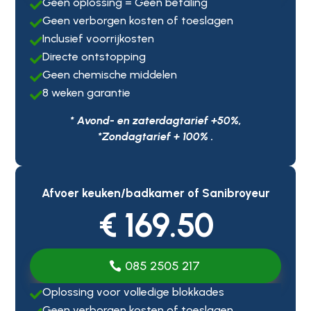
Geen oplossing = Geen betaling

Geen verborgen kosten of toeslagen

Inclusief voorrijkosten

Directe ontstopping

Geen chemische middelen

8 weken garantie

* Avond- en zaterdagtarief +50%,
*Zondagtarief + 100% .
Afvoer keuken/badkamer of Sanibroyeur
€ 169.50
085 2505 217
Oplossing voor volledige blokkades

Geen verborgen kosten of toeslagen