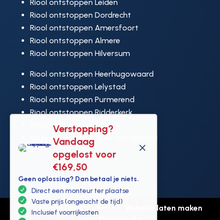
Riool ontstoppen Leiden
Riool ontstoppen Dordrecht
Riool ontstoppen Amersfoort
Riool ontstoppen Almere
Riool ontstoppen Hilversum
Riool ontstoppen Heerhugowaard
Riool ontstoppen Lelystad
Riool ontstoppen Purmerend
Riool ontstoppen Ridderkerk
Verstopping?
Riool ontstoppen Rijswijk
Vandaag
Riool ontstoppen Hoek van Holland
M
opgelost voor
€169,50
Geen oplossing? Dan betaal je niets.
Direct een monteur ter plaatse
Vaste prijs (ongeacht de tijd)
© Copyright Ontstoppen.nl |
Website laten maken
Inclusief voorrijkosten
door Flexamedia