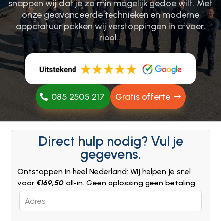
snappen wij dat je zo min mogelijk gedoe wilt.​ Met
onze geavanceerde technieken en moderne
apparatuur pakken wij verstoppingen in afvoer,
riool…
085 2505 217
Gratis offerte
Direct hulp nodig? Vul je
gegevens.
Ontstoppen in heel Nederland: Wij helpen je snel
voor
€169,50
all-in. Geen oplossing geen betaling.
Leave
this
field