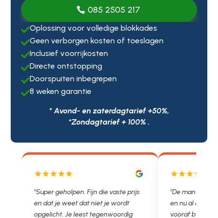
085 2505 217
Oplossing voor volledige blokkades

Geen verborgen kosten of toeslagen

Inclusief voorrijkosten

Directe ontstopping

Doorspuiten inbegrepen

8 weken garantie

* Avond- en zaterdagtarief +50%,
*Zondagtarief + 100% .
"Super geholpen. Fijn die vaste prijs
"De man rijden net w
en dat je weet dat niet je wordt
en nu al opgelost voo
opgelicht. Je leest tegenwoordig
vooraf besproken tari