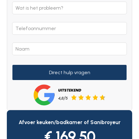
blank
Direct hulp vragen
Afvoer keuken/badkamer of Sanibroyeur
€ 169.50