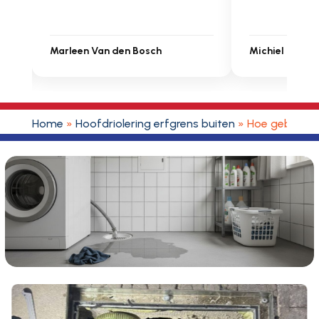
Marleen Van den Bosch
Michiel Uitdenbongerd
Home
»
Hoofdriolering erfgrens buiten
»
Hoe gebruik j