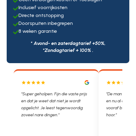

Inclusief voorrijkosten

Directe ontstopping

Doorspuiten inbegrepen

8 weken garantie

* Avond- en zaterdagtarief +50%,
*Zondagtarief + 100% .
"Super geholpen. Fijn die vaste prijs
"De man rijden net weg. 11.
en dat je weet dat niet je wordt
en nu al opgelost voor een 
opgelicht. Je leest tegenwoordig
vooraf besproken tarief. Le
zoveel nare dingen."
hoor."