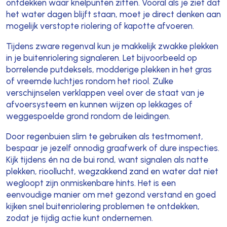
ontdekken waar knelpunten zitten. Vooral als je ziet dat
het water dagen blijft staan, moet je direct denken aan
mogelijk verstopte riolering of kapotte afvoeren.
Tijdens zware regenval kun je makkelijk zwakke plekken
in je buitenriolering signaleren. Let bijvoorbeeld op
borrelende putdeksels, modderige plekken in het gras
of vreemde luchtjes rondom het riool. Zulke
verschijnselen verklappen veel over de staat van je
afvoersysteem en kunnen wijzen op lekkages of
weggespoelde grond rondom de leidingen.
Door regenbuien slim te gebruiken als testmoment,
bespaar je jezelf onnodig graafwerk of dure inspecties.
Kijk tijdens én na de bui rond, want signalen als natte
plekken, rioollucht, wegzakkend zand en water dat niet
wegloopt zijn onmiskenbare hints. Het is een
eenvoudige manier om met gezond verstand en goed
kijken snel buitenriolering problemen te ontdekken,
zodat je tijdig actie kunt ondernemen.