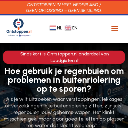
ONTSTOPPEN IN HEEL NEDERLAND /
GEEN OPLOSSING = GEEN BETALING.
NL
EN
Sinds kort is Ontstoppen.nl onderdeel van
Loodgieter.nl!
Hoe gebruik je regenbuien om
problemen in buitenriolering
op te sporen?
Als je wilt uitzoeken waar verstoppingen, lekkages
of verzakkingen in je buitenriolering zitten, zijn juist
regenbuien jouw geheime wapen. Het klinkt
misschien gek, maar door goed te letten op plassen
en water dat slecht wegloopt…