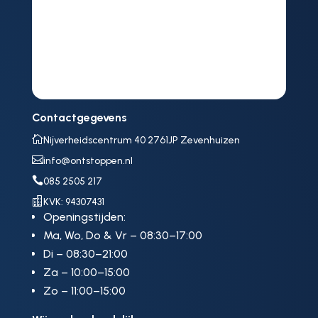
Contactgegevens

Nijverheidscentrum 40 2761JP Zevenhuizen

info@ontstoppen.nl

085 2505 217

KVK: 94307431
Openingstijden:
Ma, Wo, Do & Vr – 08:30–17:00
Di – 08:30–21:00
Za – 10:00–15:00
Zo – 11:00–15:00