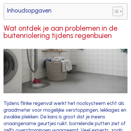
Inhoudsopgaven
Wat ontdek je aan problemen in de
buitenriolering tijdens regenbuien
Tijdens flinke regenval werkt het rioolsysteem echt als
graadmeter voor mogelijke verstoppingen, lekkages en
zwakke plekken. De kans is groot dat je ineens
onaangename geurtjes ruikt, borrelende putten ziet of
zelfs overstromingen waarneemt. Veel experts, zoals