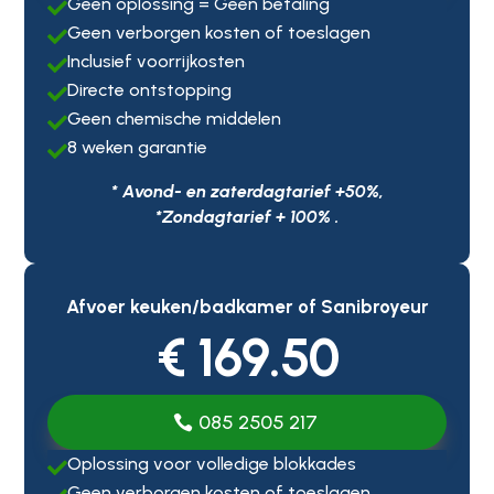
Geen oplossing = Geen betaling

Geen verborgen kosten of toeslagen

Inclusief voorrijkosten

Directe ontstopping

Geen chemische middelen

8 weken garantie

* Avond- en zaterdagtarief +50%,
*Zondagtarief + 100% .
Afvoer keuken/badkamer of Sanibroyeur
€ 169.50
085 2505 217
Oplossing voor volledige blokkades

Geen verborgen kosten of toeslagen