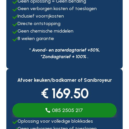
Geen oplossing = Geen betaling

Geen verborgen kosten of toeslagen

Inclusief voorrijkosten

Directe ontstopping

Geen chemische middelen

8 weken garantie

* Avond- en zaterdagtarief +50%,
*Zondagtarief + 100% .
Afvoer keuken/badkamer of Sanibroyeur
€ 169.50
085 2505 217
Oplossing voor volledige blokkades

Geen verborgen kosten of toeslagen