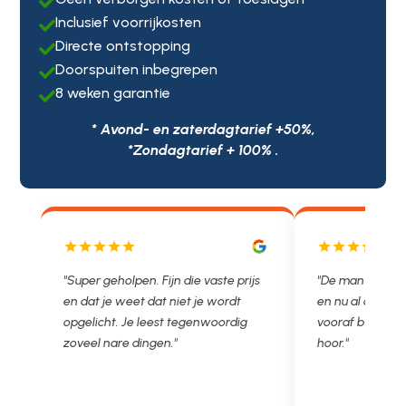

Inclusief voorrijkosten

Directe ontstopping

Doorspuiten inbegrepen

8 weken garantie

* Avond- en zaterdagtarief +50%,
*Zondagtarief + 100% .
js
"De man rijden net weg. 11.00 gebeld
"Wat een fijn bed
en nu al opgelost voor een vast en
met een Nederl
vooraf besproken tarief. Lekker
je niet zo goed b
hoor."
Ontstoppen.nl ha
in prijs. Très b