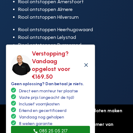
Riool ontstoppen Amersfoort
Riool ontstoppen Almere
Riool ontstoppen Hilversum
Riool ontstoppen Heerhugowaard
Riool ontstoppen Lelystad
Riool ontstoppen Purmerend
Riool ontstoppen Ridderkerk
Verstopping?
Riool ontstoppen Rijswijk
Vandaag
M
Riool ontstoppen Hoek van Holland
opgelost voor
€169,50
Geen oplossing? Dan betaal je niets.
Direct een monteur ter plaatse
Vaste prijs (ongeacht de tijd)
Inclusief voorrijkosten
© Copyright Ontstoppen.nl |
Website laten maken
Erkend en gecertificeerd
door Flexamedia
Vandaag nog geholpen
8 weken garantie
Privacyverklaring
-
Disclaimer
-
Kamer van
085 25 05 217
koophandel: 94307431