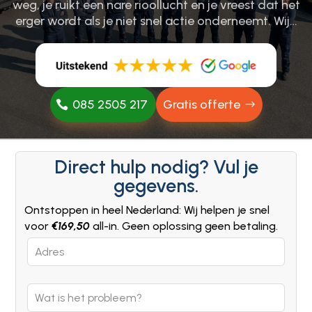
weg, je ruikt een nare rioollucht en je vreest dat het
erger wordt als je niet snel actie onderneemt.​ Wij…
085 2505 217
Gratis offerte
Direct hulp nodig? Vul je
gegevens.
Ontstoppen in heel Nederland: Wij helpen je snel
voor
€169,50
all-in. Geen oplossing geen betaling.
Leave
this
field
blank