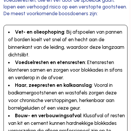
voedselresten, olie en vet door de spoelbak gaan,
lopen een verhoogd risico op een verstopte gootsteen.
De meest voorkomende boosdoeners zijn:
Vet- en olieophoping
: Bij afspoelen van pannen
of borden koelt vet snel af en hecht aan de
binnenkant van de leiding, waardoor deze langzaam
dichtslibt.
Voedselresten en etensresten
: Etensresten
klonteren samen en zorgen voor blokkades in sifons
en verderop in de afvoer.
Haar, zeepresten en kalkaanslag
: Vooral in
badkamergootstenen en wastafels zorgen deze
voor chronische verstoppingen, herkenbaar aan
borrelgeluiden of een vieze geur.
Bouw- en verbouwingsafval
: Klusafval of resten
van kit en cement kunnen hardnekkige blokkades
veroorzaken die alleen professioneel zijn op te