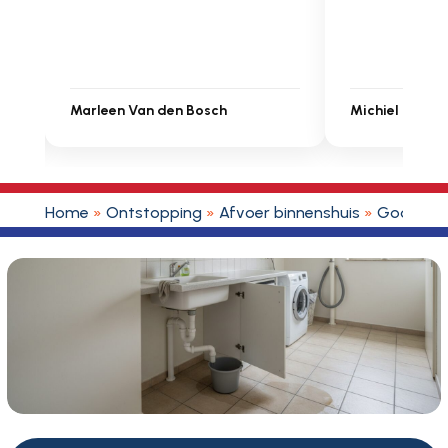
Michiel Uitdenbongerd
Sarah Touat
Home
»
Ontstopping
»
Afvoer binnenshuis
»
Gootste