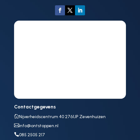
Contactgegevens

Nijverheidscentrum 40 2761JP Zevenhuizen

info@ontstoppen.nl

085 2505 217