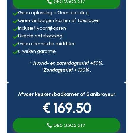
085 2505 217
Geen oplossing = Geen betaling

Geen verborgen kosten of toeslagen

Inclusief voorrijkosten

Directe ontstopping

Geen chemische middelen

8 weken garantie

* Avond- en zaterdagtarief +50%,
*Zondagtarief + 100% .
Afvoer keuken/badkamer of Sanibroyeur
€ 169.50
085 2505 217