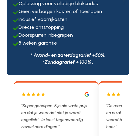
Oplossing voor volledige blokkades

Geen verborgen kosten of toeslagen

Inclusief voorrijkosten

Directe ontstopping

Doorspuiten inbegrepen

8 weken garantie

* Avond- en zaterdagtarief +50%,
*Zondagtarief + 100% .
js
"De man rijden net weg. 11.00 gebeld
"Wat een fijn bed
en nu al opgelost voor een vast en
met een Nederl
vooraf besproken tarief. Lekker
je niet zo goed b
hoor."
Ontstoppen.nl ha
in prijs. Très b