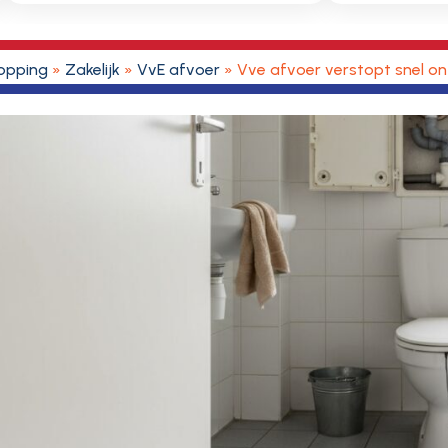
opping
»
Zakelijk
»
VvE afvoer
»
Vve afvoer verstopt snel o