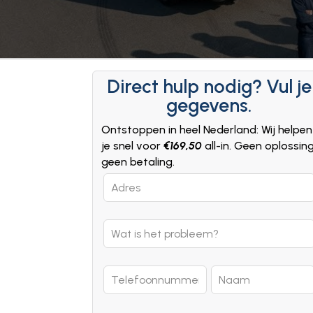
Direct hulp nodig? Vul je
gegevens.
Ontstoppen in heel Nederland: Wij helpen
je snel voor
€169,50
all-in. Geen oplossin
geen betaling.
Leave
this
field
blank