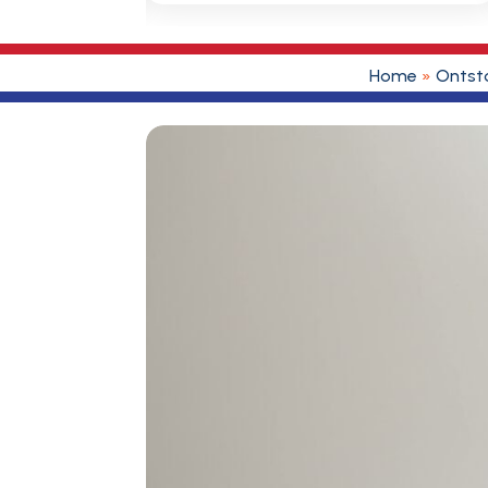
Home
»
Ontst