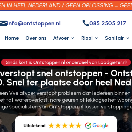
 IN HEEL NEDERLAND / GEEN OPLOSSING = GEE


info@ontstoppen.nl
085 2505 217
Home
Over ons
Afvoer
Riool
Sanitair
Sinds kort is Ontstoppen.nl onderdeel van Loodgieter.nl!
verstopt snel ontstoppen - Ont
0. Snel ter plaatse door heel Ned
 een Vve afvoer verstopt probleem dat iedereen binnen
et tot wateroverlast, nare geuren of lekkages het woong
ge specialisten van Ontstoppen.​nl lossen verstopping