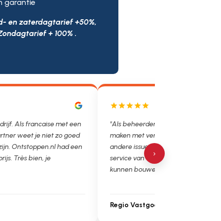
n garantie
d- en zaterdagtarief +50%,
Zondagtarief + 100% .
drijf. Als francaise met een
"Als beheerder hebben we helaas v
rtner weet je niet zo goed
maken met verstoppingen, lekkages
 zijn. Ontstoppen.nl had een
andere issues. Het is super fijn dat 
›
prijs. Très bien, je
service van Ontstoppen.nl en loodgie
kunnen bouwen. Ga zo door!"
Regio Vastgoedbeheer