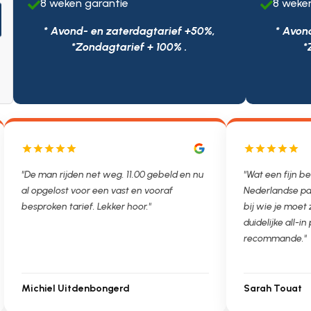
8 weken garantie
8 weke


* Avond- en zaterdagtarief +50%,
* Avon
*Zondagtarief + 100% .
*
"De man rijden net weg. 11.00 gebeld en nu
"Wat een fijn be
al opgelost voor een vast en vooraf
Nederlandse pa
besproken tarief. Lekker hoor."
bij wie je moet
duidelijke all-in 
recommande."
Michiel Uitdenbongerd
Sarah Touat