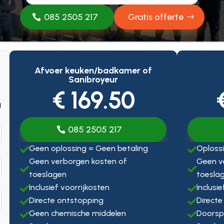
085 2505 217
Gratis offerte
Afvoer keuken/badkamer of
Sanibroyeur
€ 169.50
g
085 2505 217
Geen oplossing = Geen betaling
Oplossi


Geen verborgen kosten of
Geen v


toeslagen
toesla
Inclusief voorrijkosten
Inclusi


Directe ontstopping
Directe


Geen chemische middelen
Doorsp

