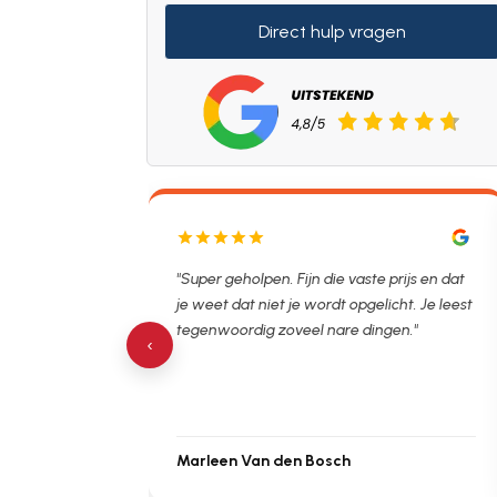
Direct hulp vragen
lpen. Ontstopper
"Super geholpen. Fijn die vaste prijs en dat
tijdsvak. Hierna
je weet dat niet je wordt opgelicht. Je leest
 de verstopping.
tegenwoordig zoveel nare dingen."
‹
Marleen Van den Bosch