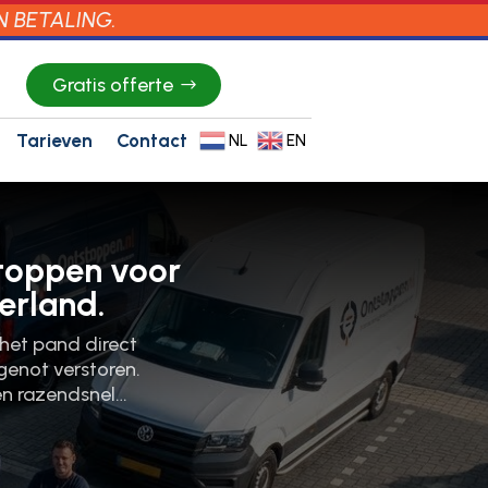
N BETALING.
Gratis offerte
Tarieven
Contact
NL
EN
stoppen voor
erland.
 het pand direct
enot verstoren.​
en razendsnel…