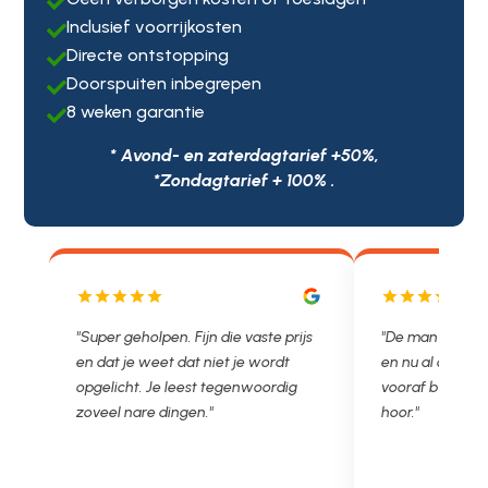

Inclusief voorrijkosten

Directe ontstopping

Doorspuiten inbegrepen

8 weken garantie

* Avond- en zaterdagtarief +50%,
*Zondagtarief + 100% .
js
"De man rijden net weg. 11.00 gebeld
"Wat een fijn bed
en nu al opgelost voor een vast en
met een Nederl
vooraf besproken tarief. Lekker
je niet zo goed b
hoor."
Ontstoppen.nl ha
in prijs. Très b