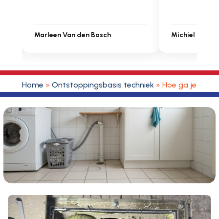
Michiel Uitdenbongerd
Sarah Touat
Home
»
Ontstoppingsbasis techniek
»
Hoe ga je om me