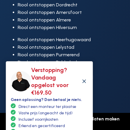
Riool ontstoppen Dordrecht
Riool ontstoppen Amersfoort
Riool ontstoppen Almere
Riool ontstoppen Hilversum
Riool ontstoppen Heerhugowaard
Riool ontstoppen Lelystad
Riool ontstoppen Purmerend
Riool ontstoppen Ridderkerk
Verstopping?
Riool ontstoppen Rijswijk
Vandaag
Riool ontstoppen Hoek van Holland
M
opgelost voor
€169,50
Geen oplossing? Dan betaal je niets.
Direct een monteur ter plaatse
Vaste prijs (ongeacht de tijd)
© Copyright Ontstoppen.nl |
Website laten maken
Inclusief voorrijkosten
door Flexamedia
Erkend en gecertificeerd