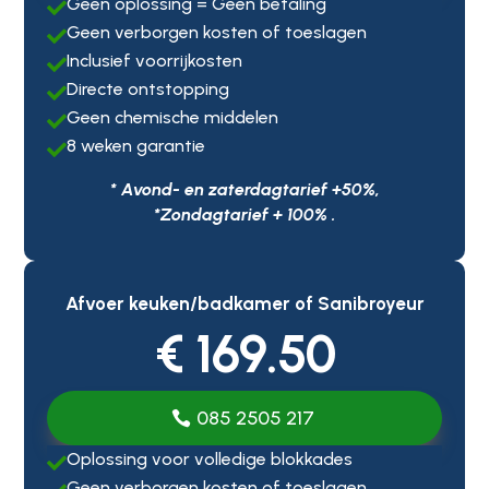
Geen oplossing = Geen betaling

Geen verborgen kosten of toeslagen

Inclusief voorrijkosten

Directe ontstopping

Geen chemische middelen

8 weken garantie

* Avond- en zaterdagtarief +50%,
*Zondagtarief + 100% .
Afvoer keuken/badkamer of Sanibroyeur
€ 169.50
085 2505 217
Oplossing voor volledige blokkades

Geen verborgen kosten of toeslagen