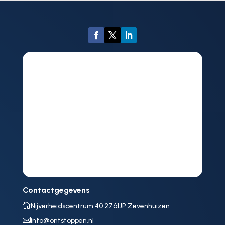
Contactgegevens

Nijverheidscentrum 40 2761JP Zevenhuizen

info@ontstoppen.nl