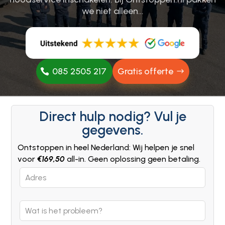
we niet alleen…
085 2505 217
Gratis offerte
Direct hulp nodig? Vul je
gegevens.
Ontstoppen in heel Nederland: Wij helpen je snel
voor
€169,50
all-in. Geen oplossing geen betaling.
Leave
this
field
blank