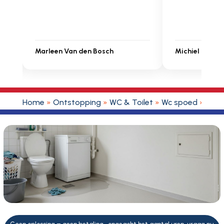
Michiel Uitdenbongerd
Sarah Touat
Home
»
Ontstopping
»
WC & Toilet
»
Wc spoed
»
Wc v