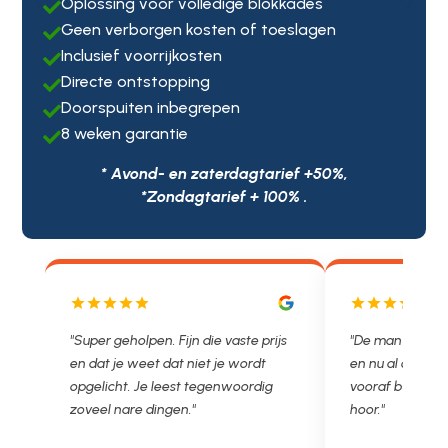
Oplossing voor volledige blokkades

Geen verborgen kosten of toeslagen

Inclusief voorrijkosten

Directe ontstopping

Doorspuiten inbegrepen

8 weken garantie

* Avond- en zaterdagtarief +50%,
*Zondagtarief + 100% .
js
"De man rijden net weg. 11.00 gebeld
"Wat een fijn bed
en nu al opgelost voor een vast en
met een Nederl
vooraf besproken tarief. Lekker
je niet zo goed b
hoor."
Ontstoppen.nl ha
in prijs. Très b