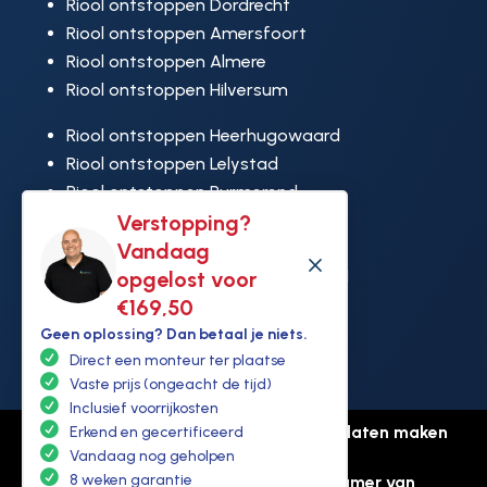
Riool ontstoppen Dordrecht
Riool ontstoppen Amersfoort
Riool ontstoppen Almere
Riool ontstoppen Hilversum
Riool ontstoppen Heerhugowaard
Riool ontstoppen Lelystad
Riool ontstoppen Purmerend
Riool ontstoppen Ridderkerk
Verstopping?
Riool ontstoppen Rijswijk
Vandaag
M
Riool ontstoppen Hoek van Holland
opgelost voor
€169,50
Geen oplossing? Dan betaal je niets.
Direct een monteur ter plaatse
Vaste prijs (ongeacht de tijd)
Inclusief voorrijkosten
© Copyright Ontstoppen.nl |
Website laten maken
Erkend en gecertificeerd
door Flexamedia
Vandaag nog geholpen
8 weken garantie
Privacyverklaring
-
Disclaimer
-
Kamer van