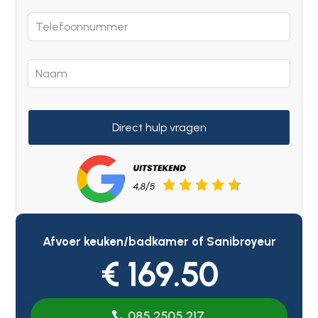
Direct hulp vragen
Afvoer keuken/badkamer of Sanibroyeur
€ 169.50
085 2505 217