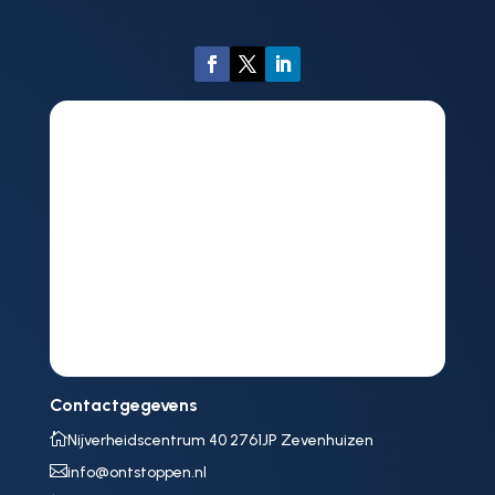
Contactgegevens

Nijverheidscentrum 40 2761JP Zevenhuizen

info@ontstoppen.nl