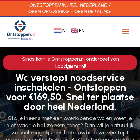
ONTSTOPPEN IN HEEL NEDERLAND /
GEEN OPLOSSING = GEEN BETALING.
NL
EN
Sinds kort is Ontstoppen.nl onderdeel van
Loodgieter.nl!
Wc verstopt noodservice
inschakelen - Ontstoppen
voor €169,50. Snel ter plaatse
door heel Nederland.
Sta je ineens met een overlopende wc en weet je
niet waar je het zoeken moet? Dan wil je natuurlijk
zo snel mogelijk een betrouwbare wc verstopt
noodservice inschakelen.​ Bij Ontstoppen.​nl pakken