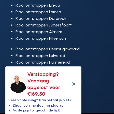
Riool ontstoppen Breda
Riool ontstoppen Leiden
Riool ontstoppen Dordrecht
Riool ontstoppen Amersfoort
Riool ontstoppen Almere
Riool ontstoppen Hilversum
Riool ontstoppen Heerhugowaard
Riool ontstoppen Lelystad
Riool ontstoppen Purmerend
Riool ontstoppen Ridderkerk
Verstopping?
Riool ontstoppen Rijswijk
Vandaag
Riool ontstoppen Hoek van Holland
M
opgelost voor
€169,50
Geen oplossing? Dan betaal je niets.
Direct een monteur ter plaatse
Vaste prijs (ongeacht de tijd)