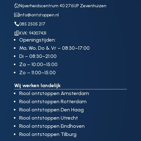

Nijverheidscentrum 40 2761JP Zevenhuizen

info@ontstoppen.nl

085 2505 217

KVK: 94307431
Openingstijden:
Ma, Wo, Do & Vr – 08:30–17:00
Di – 08:30–21:00
Za – 10:00–15:00
Zo – 11:00–15:00
Wij werken landelijk
Riool ontstoppen Amsterdam
Riool ontstoppen Rotterdam
Riool ontstoppen Den Haag
Riool ontstoppen Utrecht
Riool ontstoppen Eindhoven
Riool ontstoppen Tilburg