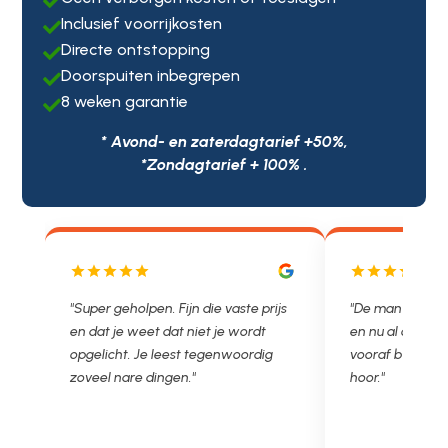

Inclusief voorrijkosten

Directe ontstopping

Doorspuiten inbegrepen

8 weken garantie

* Avond- en zaterdagtarief +50%,
*Zondagtarief + 100% .
. Fijn die vaste prijs
"De man rijden net weg. 11.00 gebeld
 dat niet je wordt
en nu al opgelost voor een vast en
 leest tegenwoordig
vooraf besproken tarief. Lekker
ngen."
hoor."