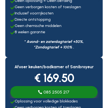
Geen oplossing = Geen betaling

Geen verborgen kosten of toeslagen

Inclusief voorrijkosten

Directe ontstopping

Geen chemische middelen

8 weken garantie

* Avond- en zaterdagtarief +50%,
*Zondagtarief + 100% .
Afvoer keuken/badkamer of Sanibroyeur
€ 169.50
085 2505 217
Oplossing voor volledige blokkades

Geen verborgen kosten of toeslagen