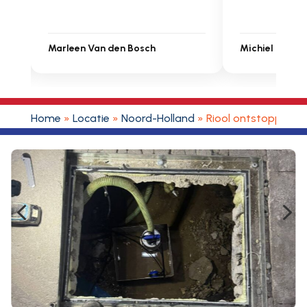
 den Bosch
Michiel Uitdenbongerd
Home
»
Locatie
»
Noord-Holland
»
Riool ontstoppen A
4
5