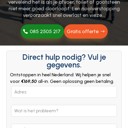
vervelend het is als je afvoer, toilet of gootsteen
niet meer goed doorloopt.​ Een rioolverstopping
veroorzaakt snel overlast en vieze…
085 2505 217
Gratis offerte
Direct hulp nodig? Vul je
gegevens.
Ontstoppen in heel Nederland: Wij helpen je snel
voor
€169,50
all-in. Geen oplossing geen betaling.
Leave
this
field
blank