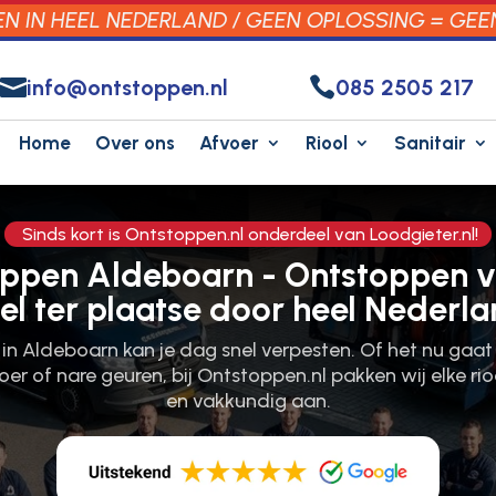
 IN HEEL NEDERLAND / GEEN OPLOSSING = GEE


info@ontstoppen.nl
085 2505 217
Home
Over ons
Afvoer
Riool
Sanitair
Sinds kort is Ontstoppen.nl onderdeel van Loodgieter.nl!
oppen Aldeboarn - Ontstoppen v
el ter plaatse door heel Nederla
l in Aldeboarn kan je dag snel verpesten.​ Of het nu gaa
oer of nare geuren, bij Ontstoppen.​nl pakken wij elke ri
en vakkundig aan.​