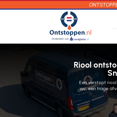
ONTSTOPPEN
Riool ontst
Sn
Een verstopt rioo
wc, een trage afv