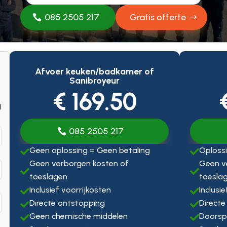
085 2505 217
Gratis offerte
Afvoer keuken/badkamer of
Sanibroyeur
€ 169.50
g
085 2505 217
Geen oplossing = Geen betaling
Oplossi


Geen verborgen kosten of
Geen v


toeslagen
toesla
Inclusief voorrijkosten
Inclusi


Directe ontstopping
Directe


Geen chemische middelen
Doorsp

