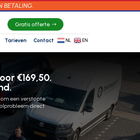
N BETALING.
Gratis offerte
Tarieven
Contact
NL
EN
oor €169,50.
nd.
t om een verstopte
oolprobleem direct