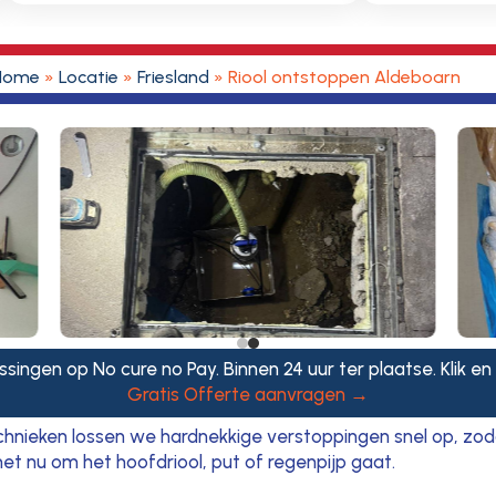
Home
»
Locatie
»
Friesland
»
Riool ontstoppen Aldeboarn
ssingen op No cure no Pay. Binnen 24 uur ter plaatse. Klik en
Gratis Offerte aanvragen →
eken lossen we hardnekkige verstoppingen snel op, zodat je
et nu om het hoofdriool, put of regenpijp gaat.