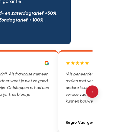
n garantie
d- en zaterdagtarief +50%,
Zondagtarief + 100% .
drijf. Als francaise met een
"Als beheerder hebben we helaas v
rtner weet je niet zo goed
maken met verstoppingen, lekkages
 zijn. Ontstoppen.nl had een
andere issues. Het is super fijn dat 
›
prijs. Très bien, je
service van Ontstoppen.nl en loodgie
kunnen bouwen. Ga zo door!"
Regio Vastgoedbeheer