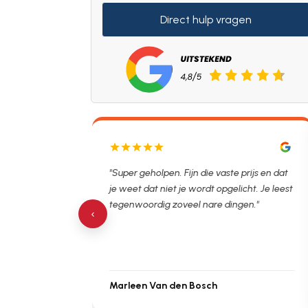
Direct hulp vragen
lpen. Ontstopper
"Super geholpen. Fijn die vaste prijs en dat
tijdsvak. Hierna
je weet dat niet je wordt opgelicht. Je leest
 de verstopping.
tegenwoordig zoveel nare dingen."
‹
Marleen Van den Bosch