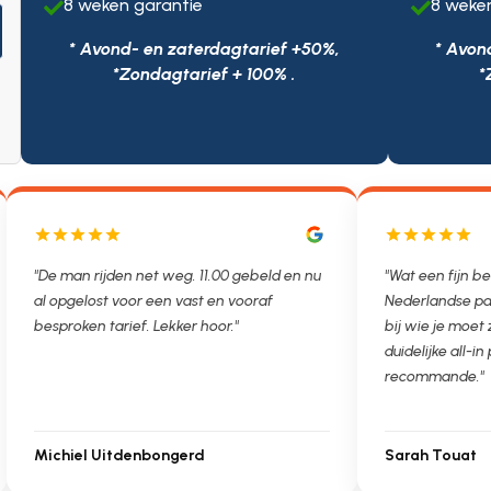
8 weken garantie
8 weke


* Avond- en zaterdagtarief +50%,
* Avon
*Zondagtarief + 100% .
*
"De man rijden net weg. 11.00 gebeld en nu
"Wat een fijn be
al opgelost voor een vast en vooraf
Nederlandse pa
besproken tarief. Lekker hoor."
bij wie je moet
duidelijke all-in 
recommande."
Michiel Uitdenbongerd
Sarah Touat