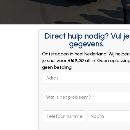
Direct hulp nodig? Vul je
gegevens.
Ontstoppen in heel Nederland: Wij helpen
je snel voor
€169,50
all-in. Geen oplossin
geen betaling.
Leave
this
field
blank