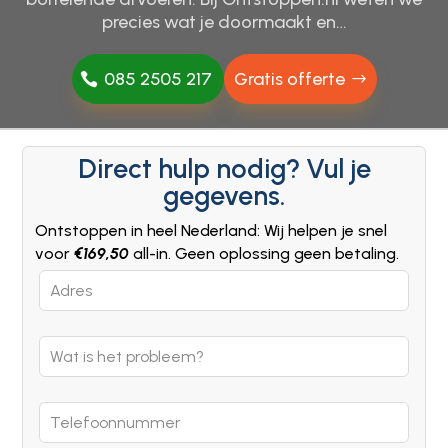
precies wat je doormaakt en…
085 2505 217
Gratis offerte
Direct hulp nodig? Vul je
gegevens.
Ontstoppen in heel Nederland: Wij helpen je snel
voor
€169,50
all-in. Geen oplossing geen betaling.
Leave
this
field
blank