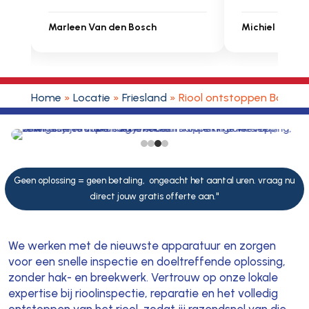
Michiel Uitdenbongerd
Sarah Touat
Home
»
Locatie
»
Friesland
»
Riool ontstoppen Bakkev
4
5
Geen oplossing = geen betaling, ongeacht het aantal uren. vraag nu
direct jouw gratis offerte aan."
We werken met de nieuwste apparatuur en zorgen
voor een snelle inspectie en doeltreffende oplossing,
zonder hak- en breekwerk. Vertrouw op onze lokale
expertise bij rioolinspectie, reparatie en het volledig