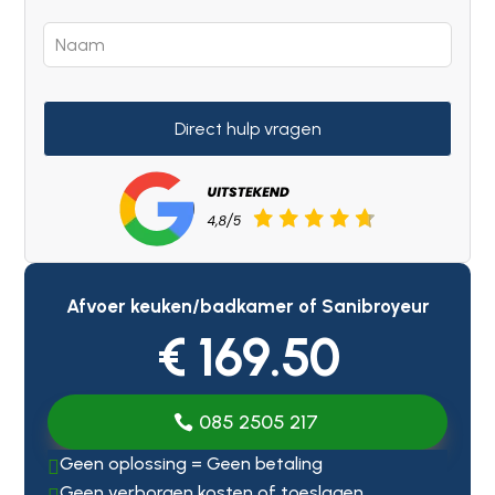
Direct hulp vragen
Afvoer keuken/badkamer of Sanibroyeur
€ 169.50
085 2505 217
Geen oplossing = Geen betaling

Geen verborgen kosten of toeslagen