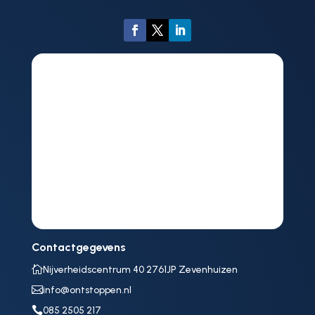
Contactgegevens

Nijverheidscentrum 40 2761JP Zevenhuizen

info@ontstoppen.nl

085 2505 217