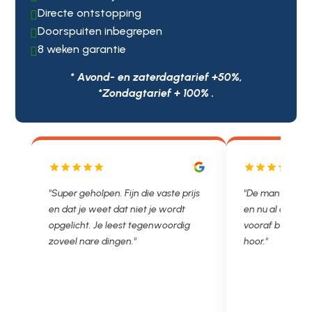
Directe ontstopping

Doorspuiten inbegrepen

8 weken garantie

* Avond- en zaterdagtarief +50%,
*Zondagtarief + 100% .
js
"De man rijden net weg. 11.00 gebeld
"Wat een fijn bed
en nu al opgelost voor een vast en
met een Nederl
vooraf besproken tarief. Lekker
je niet zo goed b
hoor."
Ontstoppen.nl ha
in prijs. Très b