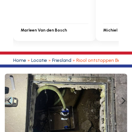
Michiel Uitdenbongerd
Sarah Touat
Home
»
Locatie
»
Friesland
»
Riool ontstoppen Berlts
4
5