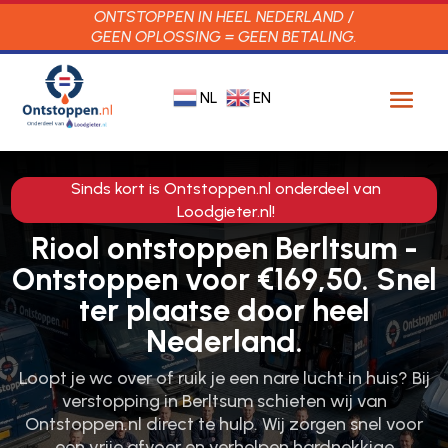
ONTSTOPPEN IN HEEL NEDERLAND /
GEEN OPLOSSING = GEEN BETALING.
NL
EN
Sinds kort is Ontstoppen.nl onderdeel van
Loodgieter.nl!
Riool ontstoppen Berltsum -
Ontstoppen voor €169,50. Snel
ter plaatse door heel
Nederland.
Loopt je wc over of ruik je een nare lucht in huis? Bij
verstopping in Berltsum schieten wij van
Ontstoppen.​nl direct te hulp.​ Wij zorgen snel voor
een vrije afvoer en verhelpen hardnekkige