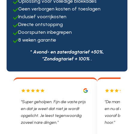
Oplossing voor volledige blokkades

Geen verborgen kosten of toeslagen

Inclusief voorrijkosten

Directe ontstopping

Doorspuiten inbegrepen

8 weken garantie

* Avond- en zaterdagtarief +50%,
*Zondagtarief + 100% .
js
"De man rijden net weg. 11.00 gebeld
"Wat een fijn bed
en nu al opgelost voor een vast en
met een Nederl
vooraf besproken tarief. Lekker
je niet zo goed b
hoor."
Ontstoppen.nl ha
in prijs. Très b