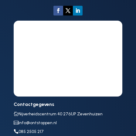
Contactgegevens

Nijverheidscentrum 40 2761JP Zevenhuizen

info@ontstoppen.nl

085 2505 217