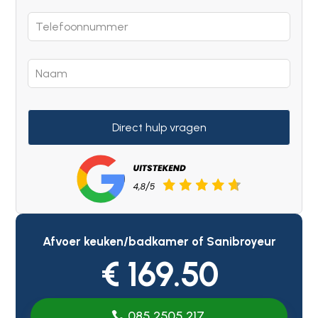
Direct hulp vragen
Afvoer keuken/badkamer of Sanibroyeur
€ 169.50
085 2505 217