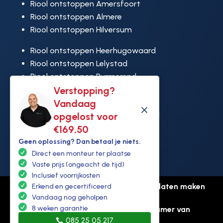
Riool ontstoppen Amersfoort
Riool ontstoppen Almere
Riool ontstoppen Hilversum
Riool ontstoppen Heerhugowaard
Riool ontstoppen Lelystad
Riool ontstoppen Purmerend
Verstopping?
Riool ontstoppen Ridderkerk
Vandaag
Riool ontstoppen Rijswijk
M
opgelost voor
Riool ontstoppen Hoek van Holland
€169,50
Geen oplossing? Dan betaal je niets.
Direct een monteur ter plaatse
Vaste prijs (ongeacht de tijd)
Inclusief voorrijkosten
© Copyright Ontstoppen.nl |
Website laten maken
Erkend en gecertificeerd
Vandaag nog geholpen
door Flexamedia
8 weken garantie
Privacyverklaring
-
Disclaimer
-
Kamer van
085 25 05 217
koophandel: 94307431