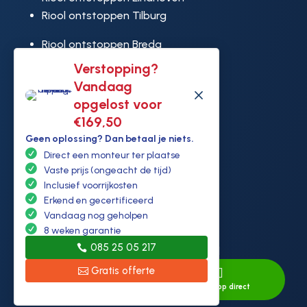
Riool ontstoppen Tilburg
Riool ontstoppen Breda
Riool ontstoppen Leiden
Verstopping?
Riool ontstoppen Dordrecht
Vandaag
M
Riool ontstoppen Amersfoort
opgelost voor
Riool ontstoppen Almere
€169,50
Riool ontstoppen Hilversum
Geen oplossing? Dan betaal je niets.
Direct een monteur ter plaatse
Riool ontstoppen Heerhugowaard
Vaste prijs (ongeacht de tijd)
Riool ontstoppen Lelystad
Inclusief voorrijkosten
Riool ontstoppen Purmerend
Erkend en gecertificeerd
Riool ontstoppen Ridderkerk
Vandaag nog geholpen
8 weken garantie
Riool ontstoppen Rijswijk
085 25 05 217
Riool ontstoppen Hoek van Holland
Gratis offerte


Direct bellen
Whatsapp direct