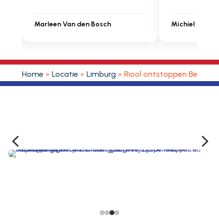
Michiel Uitdenbongerd
Sarah Touat
Home
»
Locatie
»
Limburg
»
Riool ontstoppen Beuten
4
5