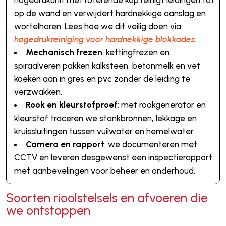
hogedrukunit met roterende kop reinigt leidingen tot
op de wand en verwijdert hardnekkige aanslag en
wortelharen. Lees hoe we dit veilig doen via
hogedrukreiniging voor hardnekkige blokkades
.
Mechanisch frezen
: kettingfrezen en
spiraalveren pakken kalksteen, betonmelk en vet
koeken aan in gres en pvc zonder de leiding te
verzwakken.
Rook en kleurstofproef
: met rookgenerator en
kleurstof traceren we stankbronnen, lekkage en
kruissluitingen tussen vuilwater en hemelwater.
Camera en rapport
: we documenteren met
CCTV en leveren desgewenst een inspectierapport
met aanbevelingen voor beheer en onderhoud.
Soorten rioolstelsels en afvoeren die
we ontstoppen