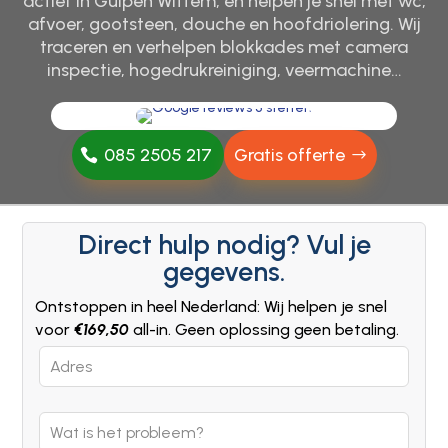
actief in Gulpen Wittem, en helpen je snel met wc,
afvoer, gootsteen, douche en hoofdriolering. Wij
traceren en verhelpen blokkades met camera
inspectie, hogedrukreiniging, veermachine…
085 2505 217
Gratis offerte
Direct hulp nodig? Vul je
gegevens.
Ontstoppen in heel Nederland: Wij helpen je snel
voor
€169,50
all-in. Geen oplossing geen betaling.
Leave
this
field
blank