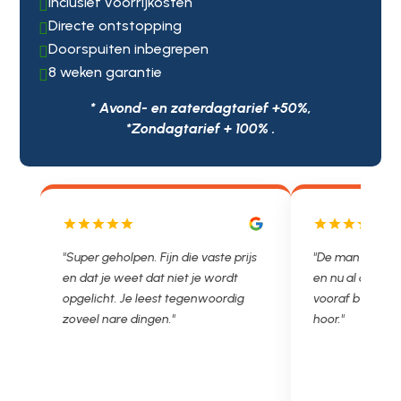
Inclusief voorrijkosten

Directe ontstopping

Doorspuiten inbegrepen

8 weken garantie

* Avond- en zaterdagtarief +50%,
*Zondagtarief + 100% .
js
"De man rijden net weg. 11.00 gebeld
"Wat een fijn bed
en nu al opgelost voor een vast en
met een Nederl
vooraf besproken tarief. Lekker
je niet zo goed b
hoor."
Ontstoppen.nl ha
in prijs. Très b