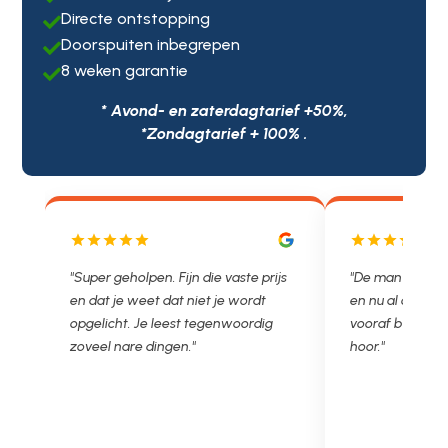
Directe ontstopping

Doorspuiten inbegrepen

8 weken garantie

* Avond- en zaterdagtarief +50%,
*Zondagtarief + 100% .
js
"De man rijden net weg. 11.00 gebeld
"Wat een fijn be
en nu al opgelost voor een vast en
met een Nederl
vooraf besproken tarief. Lekker
je niet zo goed 
hoor."
Ontstoppen.nl h
in prijs. Très b