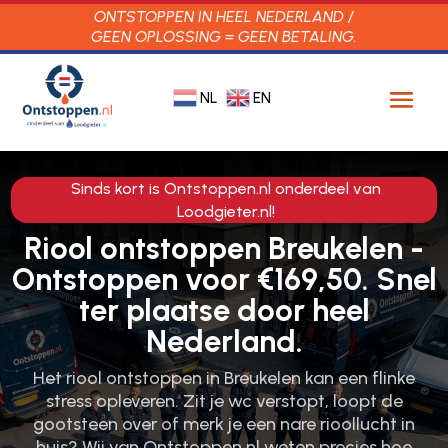
ONTSTOPPEN IN HEEL NEDERLAND /
GEEN OPLOSSING = GEEN BETALING.
NL
EN
Sinds kort is Ontstoppen.nl onderdeel van
Loodgieter.nl!
Riool ontstoppen Breukelen -
Ontstoppen voor €169,50. Snel
ter plaatse door heel
Nederland.
Het riool ontstoppen in Breukelen kan een flinke
stress opleveren.​ Zit je wc verstopt, loopt de
gootsteen over of merk je een nare rioollucht in
huis? Wij van Ontstoppen.​nl weten precies hoe