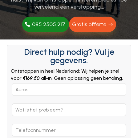
vervelend een verstopping…
085 2505 217
Gratis offerte
Direct hulp nodig? Vul je
gegevens.
Ontstoppen in heel Nederland: Wij helpen je snel
voor
€169,50
all-in. Geen oplossing geen betaling.
Leave
this
field
blank