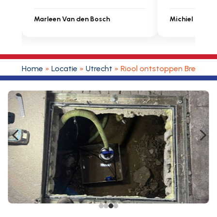
Michiel Uitdenbongerd
Sarah Touat
Home
»
Locatie
»
Utrecht
»
Riool ontstoppen Breukele
4
5