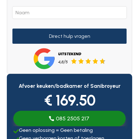
Direct hulp vragen
Afvoer keuken/badkamer of Sanibroyeur
€ 169.50
085 2505 217
Geen oplossing = Geen betaling

Geen verborgen kosten of toeslagen