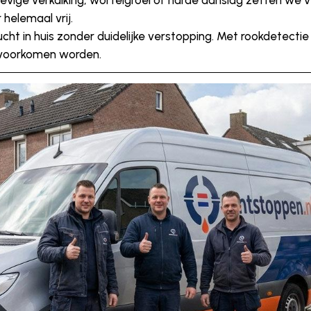
stevige verkalking, wortelgroei of harde aanslag zetten we
 helemaal vrij.
ucht in huis zonder duidelijke verstopping. Met rookdetect
 voorkomen worden.