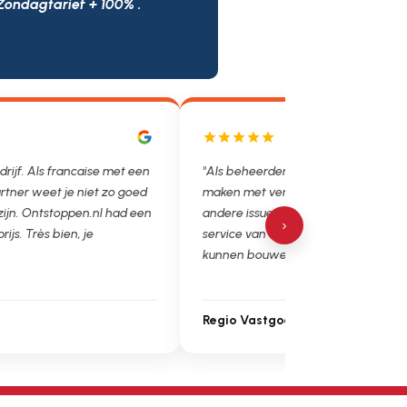
Zondagtarief + 100% .
drijf. Als francaise met een
"Als beheerder hebben we helaas v
rtner weet je niet zo goed
maken met verstoppingen, lekkages
 zijn. Ontstoppen.nl had een
andere issues. Het is super fijn dat 
›
prijs. Très bien, je
service van Ontstoppen.nl en loodgie
kunnen bouwen. Ga zo door!"
Regio Vastgoedbeheer