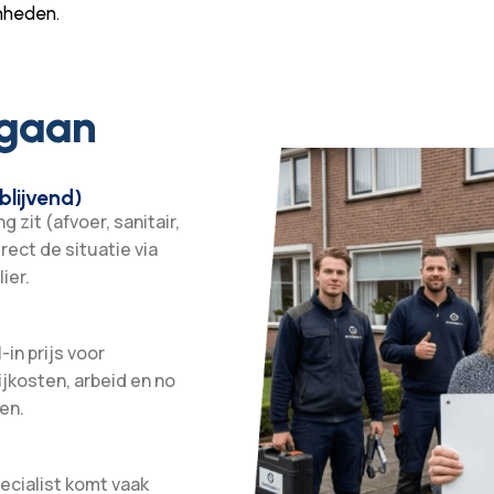
mheden.
 gaan
blijvend)
 zit (afvoer, sanitair,
irect de situatie via
ier.
-in prijs voor
ijkosten, arbeid en no
en.
ecialist komt vaak