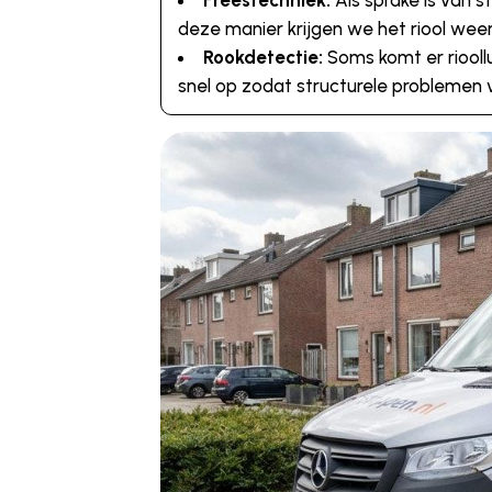
Freestechniek:
Als sprake is van 
deze manier krijgen we het riool weer
Rookdetectie:
Soms komt er riooll
snel op zodat structurele problemen