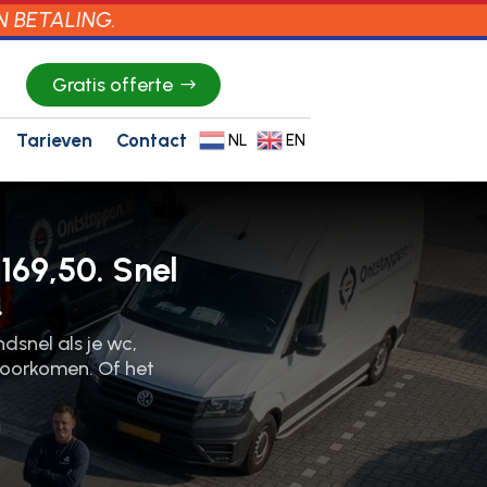
N BETALING.
Gratis offerte
Tarieven
Contact
NL
EN
169,50. Snel
.
dsnel als je wc,
voorkomen.​ Of het