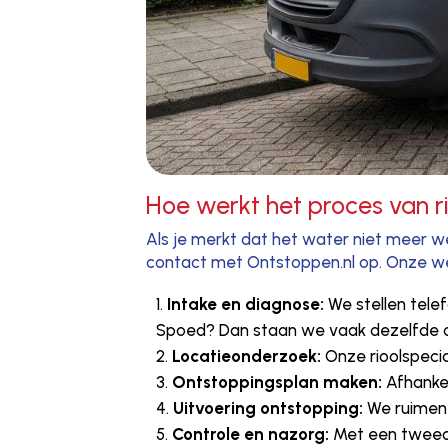
Hoe werkt het proces van r
Als je merkt dat het water niet meer weg
contact met Ontstoppen.nl op. Onze werk
Intake en diagnose:
We stellen tele
Spoed? Dan staan we vaak dezelfde da
Locatieonderzoek:
Onze rioolspecia
Ontstoppingsplan maken:
Afhankel
Uitvoering ontstopping:
We ruimen d
Controle en nazorg:
Met een tweede