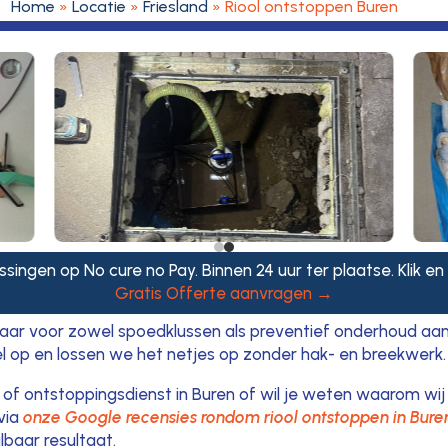
Home
»
Locatie
»
Friesland
»
Riool ontstoppen Buren
ssingen op No cure no Pay. Binnen 24 uur ter plaatse. Klik en
Gratis Offerte aanvragen →
r voor zowel spoedklussen als preventief onderhoud aan j
l op en lossen we het netjes op zonder hak- en breekwerk.
tie of ontstoppingsdienst in Buren of wil je weten waarom 
via
onze Google recensies rondom riool ontstoppen in Bure
lbaar resultaat.