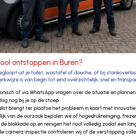
iool ontstoppen in Buren?
loopt uit je toilet, wastafel of douche, of bij stankoverlas
wijze is van begin tot eind overzichtelijk, snel en transpa
fonisch of via WhatsApp vragen over de situatie en plannen
g nog bij je op de stoep.
list brengt ter plaatse het probleem in kaart met innovati
ijk van de oorzaak bepalen we of hogedrukreiniging, freze
e blokkade op en reinigen het riool volledig zodat een lan
 camera-inspectie controleren wij of de verstopping volle