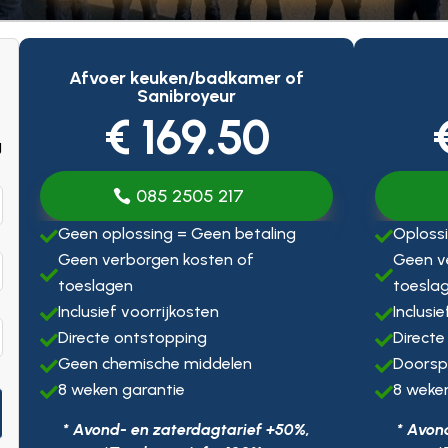
Afvoer keuken/badkamer of
Sanibroyeur
€ 169.50
g
085 2505 217
Geen oplossing = Geen betaling
Oplossi


Geen verborgen kosten of
Geen v


toeslagen
toesla
Inclusief voorrijkosten
Inclusi


Directe ontstopping
Directe


Geen chemische middelen
Doorsp


8 weken garantie
8 weke


* Avond- en zaterdagtarief +50%,
* Avon