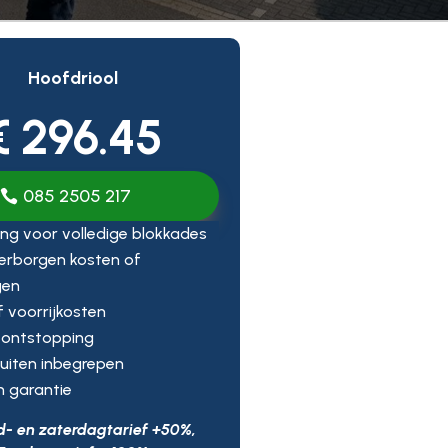
Hoofdriool
€ 296.45
085 2505 217
ng voor volledige blokkades
erborgen kosten of
gen
ef voorrijkosten
 ontstopping
uiten inbegrepen
n garantie
d- en zaterdagtarief +50%,