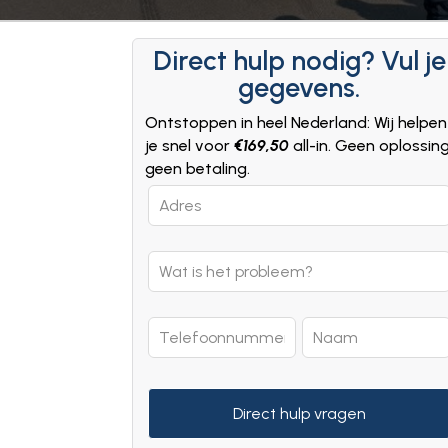
Direct hulp nodig? Vul je
gegevens.
Ontstoppen in heel Nederland: Wij helpen
je snel voor
€169,50
all-in. Geen oplossin
geen betaling.
Leave
this
field
blank
Direct hulp vragen