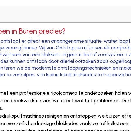
pen in Buren precies?
en ontstaat er direct een onaangename situatie: water loop
e woning binnen. Wij van Ontstoppen.nl lossen elk rioolprob
rwijderen van een blokkade ergens in het afvoersysteem 
s kunnen ontstaan door allerlei oorzaken zoals opgehoopt
 hanteren we de modernste ontstoppingstechnieken en mak
n te verhelpen, van kleine lokale blokkades tot serieuze h
 met een professionele rioolcamera te onderzoeken halen
 en breekwerk en zien we direct wat het probleem is. Denk
s.
drukspuitmachines reinigen en ontstoppen we buizen effe
eren we zelfs hardnekkige blokkades zoals vet of kalksteen.