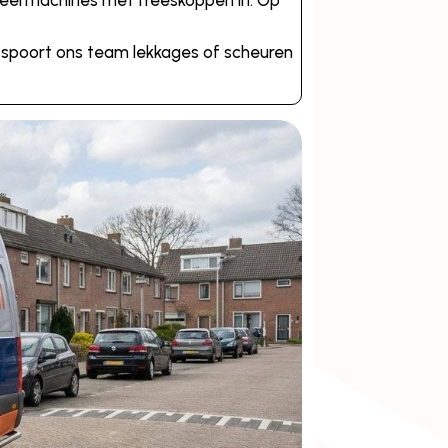
 veermachines met freeskoppen in. Op
ie spoort ons team lekkages of scheuren