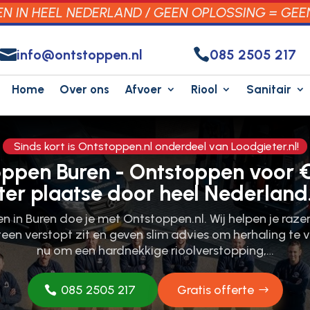
 IN HEEL NEDERLAND / GEEN OPLOSSING = GEE


info@ontstoppen.nl
085 2505 217
Home
Over ons
Afvoer
Riool
Sanitair
Sinds kort is Ontstoppen.nl onderdeel van Loodgieter.nl!
oppen Buren - Ontstoppen voor €
ter plaatse door heel Nederland
n in Buren doe je met Ontstoppen.​nl.​ Wij helpen je razen
en verstopt zit en geven slim advies om herhaling te 
nu om een hardnekkige rioolverstopping,…
085 2505 217
Gratis offerte