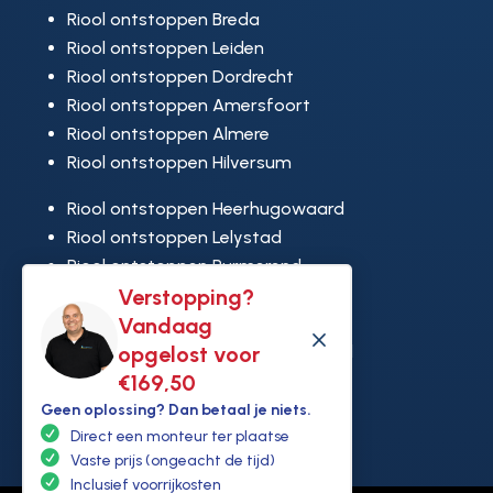
Riool ontstoppen Breda
Riool ontstoppen Leiden
Riool ontstoppen Dordrecht
Riool ontstoppen Amersfoort
Riool ontstoppen Almere
Riool ontstoppen Hilversum
Riool ontstoppen Heerhugowaard
Riool ontstoppen Lelystad
Riool ontstoppen Purmerend
Riool ontstoppen Ridderkerk
Verstopping?
Riool ontstoppen Rijswijk
Vandaag
M
Riool ontstoppen Hoek van Holland
opgelost voor
€169,50
Geen oplossing? Dan betaal je niets.
Direct een monteur ter plaatse
Vaste prijs (ongeacht de tijd)
Inclusief voorrijkosten