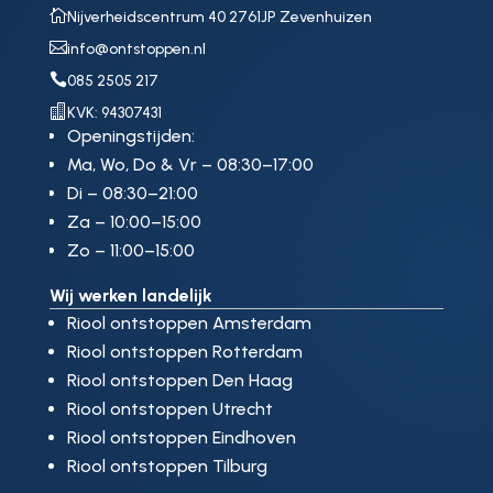

Nijverheidscentrum 40 2761JP Zevenhuizen

info@ontstoppen.nl

085 2505 217

KVK: 94307431
Openingstijden:
Ma, Wo, Do & Vr – 08:30–17:00
Di – 08:30–21:00
Za – 10:00–15:00
Zo – 11:00–15:00
Wij werken landelijk
Riool ontstoppen Amsterdam
Riool ontstoppen Rotterdam
Riool ontstoppen Den Haag
Riool ontstoppen Utrecht
Riool ontstoppen Eindhoven
Riool ontstoppen Tilburg