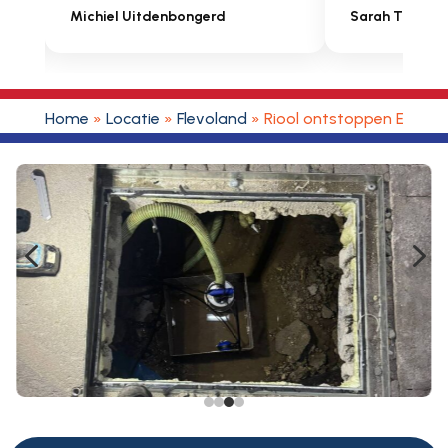
Michiel Uitdenbongerd
Sarah Touat
Home
»
Locatie
»
Flevoland
»
Riool ontstoppen Ens
4
5