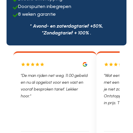
Doorspuiten inbegrepen

8 weken garantie

* Avond- en zaterdagtarief +50%,
*Zondagtarief + 100% .
js
"De man rijden net weg. 11.00 gebeld
"Wat een fijn bed
en nu al opgelost voor een vast en
met een Nederl
vooraf besproken tarief. Lekker
je niet zo goed b
hoor."
Ontstoppen.nl ha
in prijs. Très b