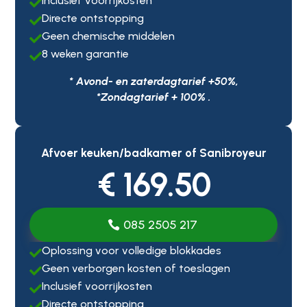
Inclusief voorrijkosten

Directe ontstopping

Geen chemische middelen

8 weken garantie

* Avond- en zaterdagtarief +50%,
*Zondagtarief + 100% .
Afvoer keuken/badkamer of Sanibroyeur
€ 169.50
085 2505 217
Oplossing voor volledige blokkades

Geen verborgen kosten of toeslagen

Inclusief voorrijkosten

Directe ontstopping
