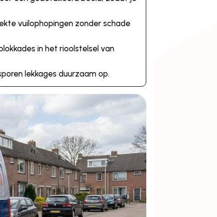
oekte vuilophopingen zonder schade
lokkades in het rioolstelsel van
 sporen lekkages duurzaam op.