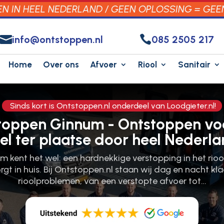
 IN HEEL NEDERLAND / GEEN OPLOSSING = GEE


info@ontstoppen.nl
085 2505 217
Home
Over ons
Afvoer
Riool
Sanitair
Sinds kort is Ontstoppen.nl onderdeel van Loodgieter.nl!
stoppen Ginnum - Ontstoppen voo
el ter plaatse door heel Nederla
m kent het wel: een hardnekkige verstopping in het rio
rgt in huis.​ Bij Ontstoppen.​nl staan wij dag en nacht kla
rioolproblemen, van een verstopte afvoer tot…