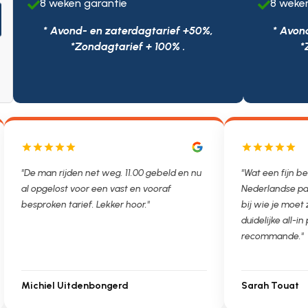
8 weken garantie
8 weke


* Avond- en zaterdagtarief +50%,
* Avon
*Zondagtarief + 100% .
*
"De man rijden net weg. 11.00 gebeld en nu
"Wat een fijn be
al opgelost voor een vast en vooraf
Nederlandse pa
besproken tarief. Lekker hoor."
bij wie je moet
duidelijke all-in 
recommande."
Michiel Uitdenbongerd
Sarah Touat