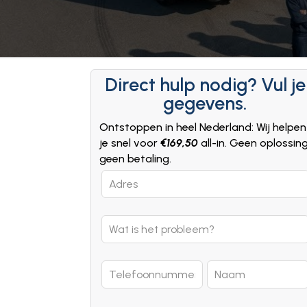
Direct hulp nodig? Vul je
gegevens.
Ontstoppen in heel Nederland: Wij helpen
je snel voor
€169,50
all-in. Geen oplossin
geen betaling.
Leave
this
field
blank