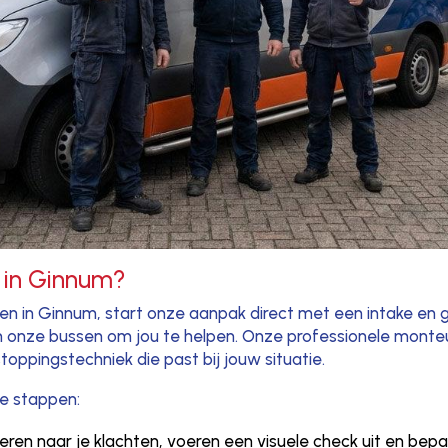
 in Ginnum?
en in Ginnum, start onze aanpak direct met een intake en ge
 in onze bussen om jou te helpen. Onze professionele monte
oppingstechniek die past bij jouw situatie.
e stappen:
steren naar je klachten, voeren een visuele check uit en bep