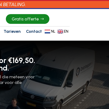
N BETALING.
Gratis offerte
Tarieven
Contact
NL
EN
r €169,50.
nd.
ol die meteen voor
ar voor alle