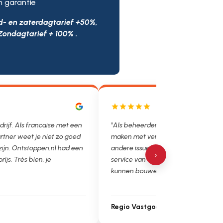
n garantie
d- en zaterdagtarief +50%,
Zondagtarief + 100% .
drijf. Als francaise met een
"Als beheerder hebben we helaas v
rtner weet je niet zo goed
maken met verstoppingen, lekkages
 zijn. Ontstoppen.nl had een
andere issues. Het is super fijn dat 
›
prijs. Très bien, je
service van Ontstoppen.nl en loodgie
kunnen bouwen. Ga zo door!"
Regio Vastgoedbeheer