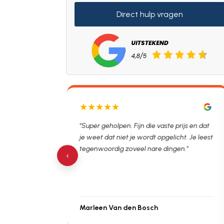
Direct hulp vragen
lpen. Ontstopper
"Super geholpen. Fijn die vaste prijs en dat
tijdsvak. Hierna
je weet dat niet je wordt opgelicht. Je leest
 de verstopping.
tegenwoordig zoveel nare dingen."
‹
Marleen Van den Bosch