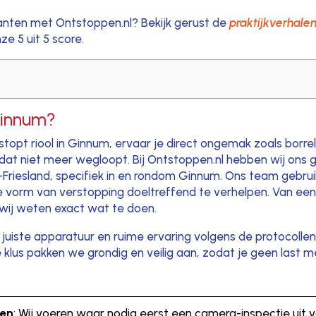
anten met Ontstoppen.nl? Bekijk gerust de
praktijkverhale
e 5 uit 5 score.
 Ginnum?
opt riool in Ginnum, ervaar je direct ongemak zoals borrel
 dat niet meer wegloopt. Bij Ontstoppen.nl hebben wij ons g
rd-Friesland, specifiek in en rondom Ginnum. Ons team geb
vorm van verstopping doeltreffend te verhelpen. Van een
 wij weten exact wat te doen.
e juiste apparatuur en ruime ervaring volgens de protocollen
e klus pakken we grondig en veilig aan, zodat je geen last 
den
: Wij voeren waar nodig eerst een camera-inspectie uit v