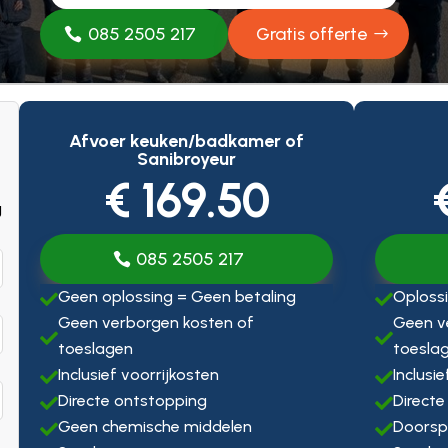
085 2505 217
Gratis offerte
Afvoer keuken/badkamer of
Sanibroyeur
€ 169.50
g
085 2505 217
Geen oplossing = Geen betaling
Oplossi


Geen verborgen kosten of
Geen v


toeslagen
toesla
Inclusief voorrijkosten
Inclusi


Directe ontstopping
Directe


Geen chemische middelen
Doorsp

