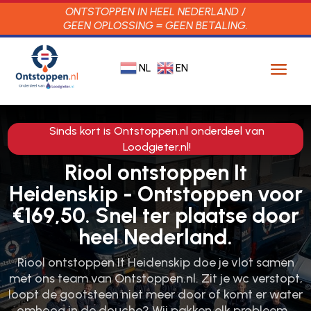
ONTSTOPPEN IN HEEL NEDERLAND /
GEEN OPLOSSING = GEEN BETALING.
NL
EN
Sinds kort is Ontstoppen.nl onderdeel van
Loodgieter.nl!
Riool ontstoppen It
Heidenskip - Ontstoppen voor
€169,50. Snel ter plaatse door
heel Nederland.
Riool ontstoppen It Heidenskip doe je vlot samen
met ons team van Ontstoppen.​nl.​ Zit je wc verstopt,
loopt de gootsteen niet meer door of komt er water
omhoog in de douche? Wij pakken elk probleem…