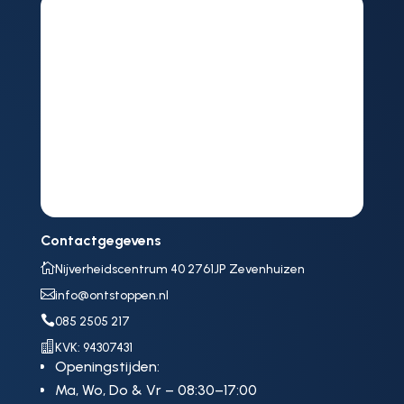
Contactgegevens

Nijverheidscentrum 40 2761JP Zevenhuizen

info@ontstoppen.nl

085 2505 217

KVK: 94307431
Openingstijden:
Ma, Wo, Do & Vr – 08:30–17:00