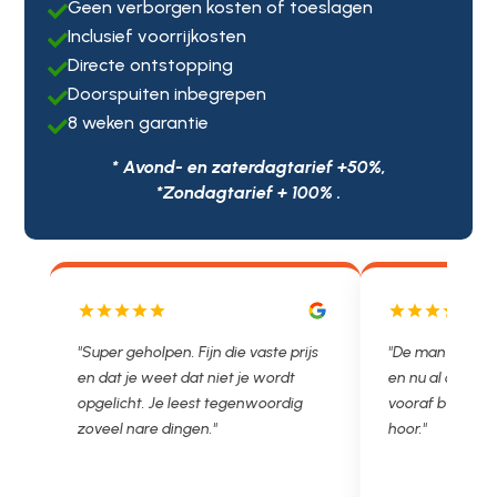
Geen verborgen kosten of toeslagen

Inclusief voorrijkosten

Directe ontstopping

Doorspuiten inbegrepen

8 weken garantie

* Avond- en zaterdagtarief +50%,
*Zondagtarief + 100% .
js
"De man rijden net weg. 11.00 gebeld
"Wat een fijn bed
en nu al opgelost voor een vast en
met een Nederl
vooraf besproken tarief. Lekker
je niet zo goed b
hoor."
Ontstoppen.nl ha
in prijs. Très b