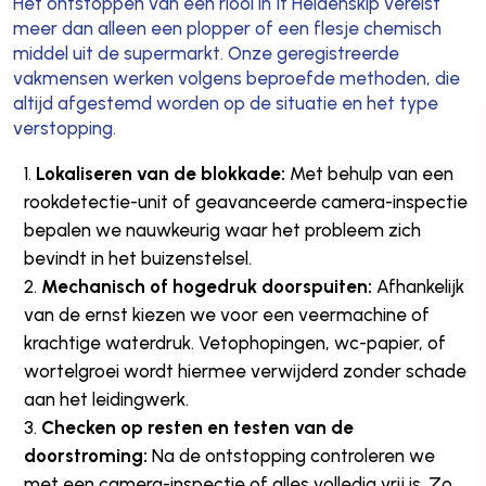
Het ontstoppen van een riool in It Heidenskip vereist
meer dan alleen een plopper of een flesje chemisch
middel uit de supermarkt. Onze geregistreerde
vakmensen werken volgens beproefde methoden, die
altijd afgestemd worden op de situatie en het type
verstopping.
Lokaliseren van de blokkade:
Met behulp van een
rookdetectie-unit of geavanceerde camera-inspectie
bepalen we nauwkeurig waar het probleem zich
bevindt in het buizenstelsel.
Mechanisch of hogedruk doorspuiten:
Afhankelijk
van de ernst kiezen we voor een veermachine of
krachtige waterdruk. Vetophopingen, wc-papier, of
wortelgroei wordt hiermee verwijderd zonder schade
aan het leidingwerk.
Checken op resten en testen van de
doorstroming:
Na de ontstopping controleren we
met een camera-inspectie of alles volledig vrij is. Zo