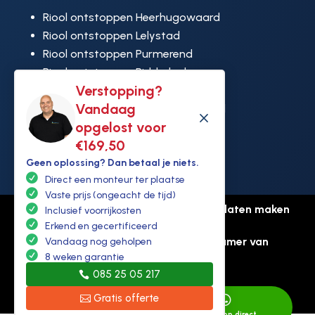
Riool ontstoppen Heerhugowaard
Riool ontstoppen Lelystad
Riool ontstoppen Purmerend
Riool ontstoppen Ridderkerk
Verstopping?
Riool ontstoppen Rijswijk
Vandaag
Riool ontstoppen Hoek van Holland
M
opgelost voor
€169,50
Geen oplossing? Dan betaal je niets.
Direct een monteur ter plaatse
Vaste prijs (ongeacht de tijd)
© Copyright Ontstoppen.nl |
Website laten maken
Inclusief voorrijkosten
door Flexamedia
Erkend en gecertificeerd
Privacyverklaring
-
Disclaimer
-
Kamer van
Vandaag nog geholpen
koophandel: 94307431
8 weken garantie
085 25 05 217
Gratis offerte


Direct bellen
Whatsapp direct