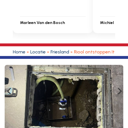
Michiel Uitdenbongerd
Sarah Touat
Home
»
Locatie
»
Friesland
»
Riool ontstoppen It Heide
4
5