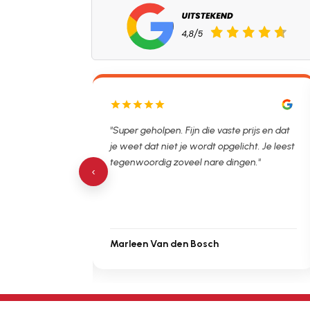
aste prijs en dat
"De man rijden net weg. 11.00 gebeld en nu
pgelicht. Je leest
al opgelost voor een vast en vooraf
 dingen."
besproken tarief. Lekker hoor."
‹
Michiel Uitdenbongerd