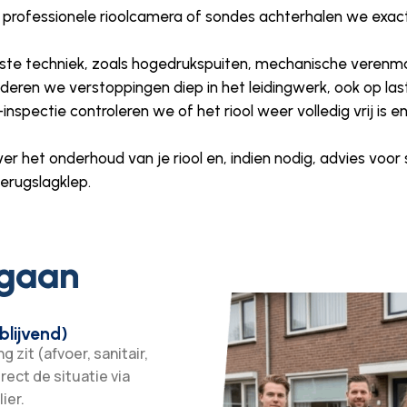
n professionele rioolcamera of sondes achterhalen we exac
este techniek, zoals hogedrukspuiten, mechanische verenm
eren we verstoppingen diep in het leidingwerk, ook op last
inspectie controleren we of het riool weer volledig vrij is e
 over het onderhoud van je riool en, indien nodig, advies voo
terugslagklep.
 gaan
blijvend)
 zit (afvoer, sanitair,
irect de situatie via
ier.