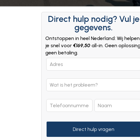
Direct hulp nodig? Vul je
gegevens.
Ontstoppen in heel Nederland: Wij helpen
je snel voor
€169,50
all-in. Geen oplossin
geen betaling.
Leave
this
field
blank
Direct hulp vragen