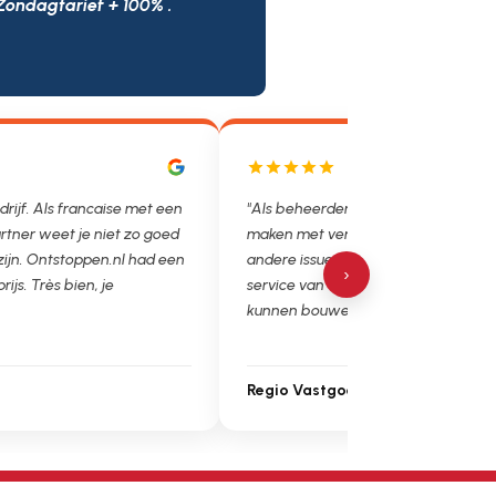
Zondagtarief + 100% .
 hebben we helaas vaak te
"Had een ontstopping in de keukena
toppingen, lekkages en
en werd hier direct bij geholpen. De 
et is super fijn dat we op de
werden besproken en dezelfde dag
›
stoppen.nl en loodgieter.nl
er nog actie ondernomen, fantastisc
 Ga zo door!"
edbeheer
Jordy Mayer