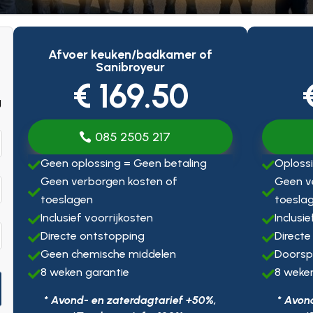
Afvoer keuken/badkamer of
Sanibroyeur
€ 169.50
g
085 2505 217
Geen oplossing = Geen betaling
Oplossi


Geen verborgen kosten of
Geen v


toeslagen
toesla
Inclusief voorrijkosten
Inclusi


Directe ontstopping
Directe


Geen chemische middelen
Doorsp


8 weken garantie
8 weke


* Avond- en zaterdagtarief +50%,
* Avon