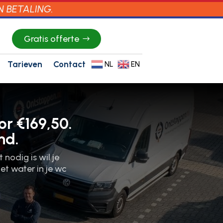
N BETALING.
Gratis offerte
Tarieven
Contact
NL
EN
or €169,50.
nd.
 nodig is wil je
et water in je wc