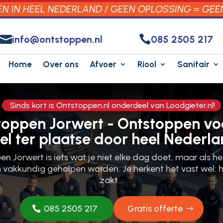
 IN HEEL NEDERLAND / GEEN OPLOSSING = GEE


info@ontstoppen.nl
085 2505 217
Home
Over ons
Afvoer
Riool
Sanitair
Sinds kort is Ontstoppen.nl onderdeel van Loodgieter.nl!
toppen Jorwert - Ontstoppen vo
el ter plaatse door heel Nederla
n Jorwert is iets wat je niet elke dag doet, maar als het
en vakkundig geholpen worden.​ Je herkent het vast wel: h
zakt…
085 2505 217
Gratis offerte