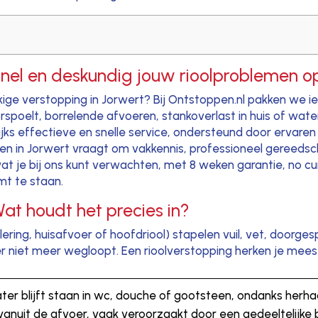
Snel en deskundig jouw rioolproblemen o
kkige verstopping in Jorwert? Bij Ontstoppen.nl pakken we 
spoelt, borrelende afvoeren, stankoverlast in huis of water
jks effectieve en snelle service, ondersteund door ervaren
en in Jorwert vraagt om vakkennis, professioneel gereedsc
s wat je bij ons kunt verwachten, met 8 weken garantie, no c
mt te staan.
at houdt het precies in?
riolering, huisafvoer of hoofdriool) stapelen vuil, vet, do
er niet meer wegloopt. Een rioolverstopping herken je mees
ater blijft staan in wc, douche of gootsteen, ondanks herh
 vanuit de afvoer, vaak veroorzaakt door een gedeeltelijke 