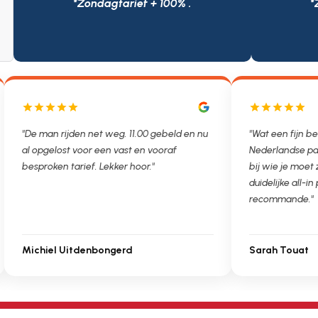
*Zondagtarief + 100% .
*
"Wat een fijn bedrijf. Als francaise met een
"Als beheerder
Nederlandse partner weet je niet zo goed
maken met vers
bij wie je moet zijn. Ontstoppen.nl had een
andere issues. H
duidelijke all-in prijs. Très bien, je
service van Ont
recommande."
kunnen bouwen.
Sarah Touat
Regio Vastgo