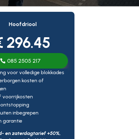
Hoofdriool
€ 296.45
085 2505 217
ng voor volledige blokkades
erborgen kosten of
gen
ef voorrijkosten
 ontstopping
uiten inbegrepen
n garantie
d- en zaterdagtarief +50%,