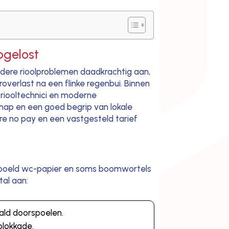
pgelost
iedere rioolproblemen daadkrachtig aan,
overlast na een flinke regenbui. Binnen
 riooltechnici en moderne
hap en een goed begrip van lokale
ure no pay en een vastgesteld tarief
orgespoeld wc-papier en soms boomwortels
tal aan:
aald doorspoelen.
blokkade.