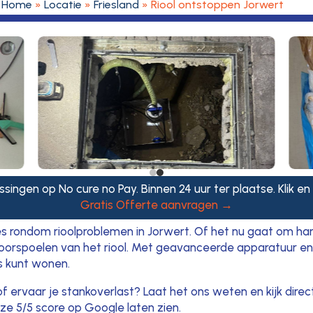
Home
»
Locatie
»
Friesland
»
Riool ontstoppen Jorwert
ssingen op No cure no Pay. Binnen 24 uur ter plaatse. Klik en
Gratis Offerte aanvragen →
es rondom rioolproblemen in Jorwert. Of het nu gaat om har
orspoelen van het riool. Met geavanceerde apparatuur en g
s kunt wonen.
 of ervaar je stankoverlast? Laat het ons weten en kijk direc
e 5/5 score op Google laten zien.