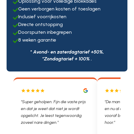
Oplossing voor volledige blokkades

Geen verborgen kosten of toeslagen

Inclusief voorrijkosten

Directe ontstopping

Doorspuiten inbegrepen

8 weken garantie

* Avond- en zaterdagtarief +50%,
*Zondagtarief + 100% .
js
"De man rijden net weg. 11.00 gebeld
"Wat een fijn bed
en nu al opgelost voor een vast en
met een Nederl
vooraf besproken tarief. Lekker
je niet zo goed b
hoor."
Ontstoppen.nl ha
in prijs. Très b