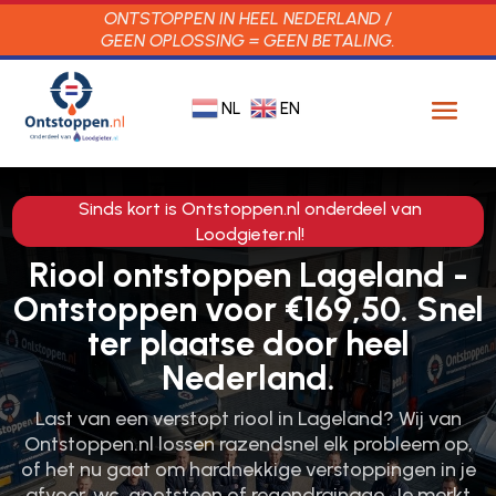
ONTSTOPPEN IN HEEL NEDERLAND /
GEEN OPLOSSING = GEEN BETALING.
NL
EN
Sinds kort is Ontstoppen.nl onderdeel van
Loodgieter.nl!
Riool ontstoppen Lageland -
Ontstoppen voor €169,50. Snel
ter plaatse door heel
Nederland.
Last van een verstopt riool in Lageland? Wij van
Ontstoppen.​nl lossen razendsnel elk probleem op,
of het nu gaat om hardnekkige verstoppingen in je
afvoer, wc, gootsteen of regendrainage.​ Je merkt