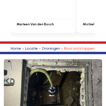
Michiel Uitdenbongerd
Sarah Touat
Home
»
Locatie
»
Groningen
»
Riool ontstoppen Lagel
4
5