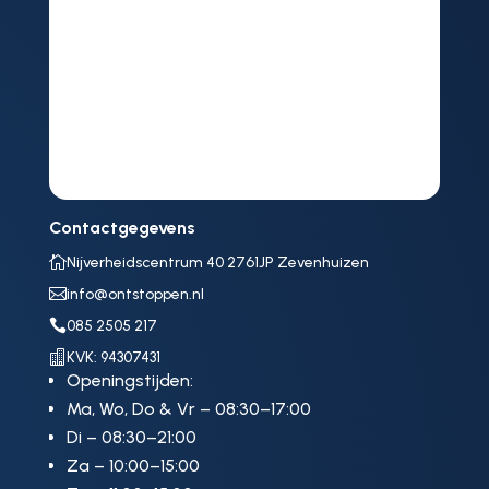
Contactgegevens

Nijverheidscentrum 40 2761JP Zevenhuizen

info@ontstoppen.nl

085 2505 217

KVK: 94307431
Openingstijden:
Ma, Wo, Do & Vr – 08:30–17:00
Di – 08:30–21:00
Za – 10:00–15:00