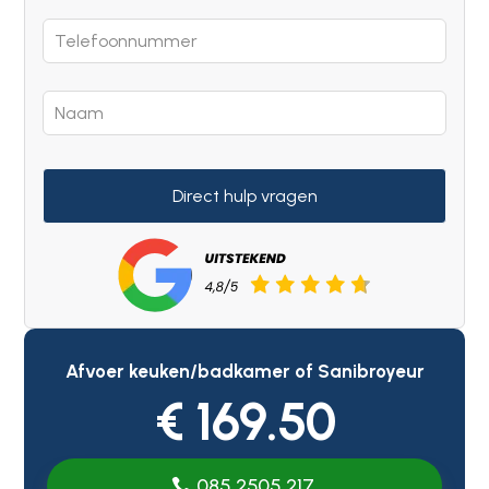
Direct hulp vragen
Afvoer keuken/badkamer of Sanibroyeur
€ 169.50
085 2505 217