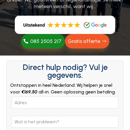
meteen verschil, want wij…
085 2505 217
Gratis offerte
Direct hulp nodig? Vul je
gegevens.
Ontstoppen in heel Nederland: Wij helpen je snel
voor
€169,50
all-in. Geen oplossing geen betaling.
Leave
this
field
blank