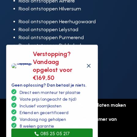
Riool ontstoppen Almere
Riool ontstoppen Hilversum
Riool ontstoppen Heerhugowaard
Riool ontstoppen Lelystad
Riool ontstoppen Purmerend
Riool ontstoppen Ridderkerk
Verstopping?
Riool ontstoppen Rijswijk
Vandaag
Riool ontstoppen Hoek van Holland
M
opgelost voor
€169,50
Geen oplossing? Dan betaal je niets.
Direct een monteur ter plaatse
Vaste prijs (ongeacht de tijd)
© Copyright Ontstoppen.nl |
Website laten maken
Inclusief voorrijkosten
door Flexamedia
Erkend en gecertificeerd
Privacyverklaring
-
Disclaimer
-
Kamer van
Vandaag nog geholpen
koophandel: 94307431
8 weken garantie
085 25 05 217