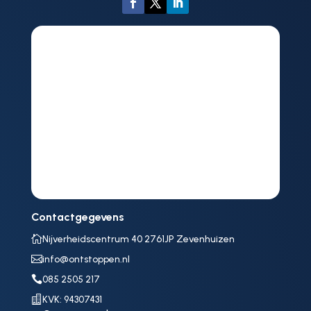
Contactgegevens

Nijverheidscentrum 40 2761JP Zevenhuizen

info@ontstoppen.nl

085 2505 217

KVK: 94307431