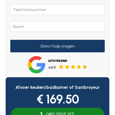
Direct hulp vragen
Afvoer keuken/badkamer of Sanibroyeur
€ 169.50
085 2505 217