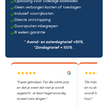
Oplossing voor volledige blokkades

Geen verborgen kosten of toeslagen

Inclusief voorrijkosten

Directe ontstopping

Doorspuiten inbegrepen

8 weken garantie

* Avond- en zaterdagtarief +50%,
*Zondagtarief + 100% .
jn die vaste prijs
"De man rijden net weg. 11.00 gebeld
 niet je wordt
en nu al opgelost voor een vast en
t tegenwoordig
vooraf besproken tarief. Lekker
."
hoor."