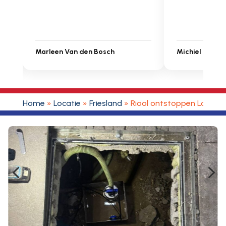
 Bosch
Michiel Uitdenbongerd
Home
»
Locatie
»
Friesland
»
Riool ontstoppen Loenga
4
5