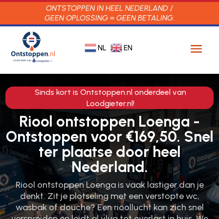
ONTSTOPPEN IN HEEL NEDERLAND /
GEEN OPLOSSING = GEEN BETALING.
NL
EN
Sinds kort is Ontstoppen.nl onderdeel van
Loodgieter.nl!
Riool ontstoppen Loenga -
Ontstoppen voor €169,50. Snel
ter plaatse door heel
Nederland.
Riool ontstoppen Loenga is vaak lastiger dan je
denkt.​ Zit je plotseling met een verstopte wc,
wasbak of douche? Een rioollucht kan zich snel
verspreiden en leidt al vlug tot overlast in huis.​ We