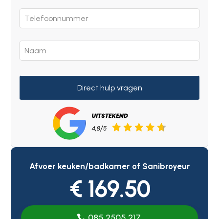
Direct hulp vragen
Afvoer keuken/badkamer of Sanibroyeur
€ 169.50
085 2505 217