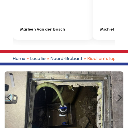
Marleen Van den Bosch
Michiel Uitdenbonger
Home
»
Locatie
»
Noord-Brabant
»
Riool ontstoppen M
4
5