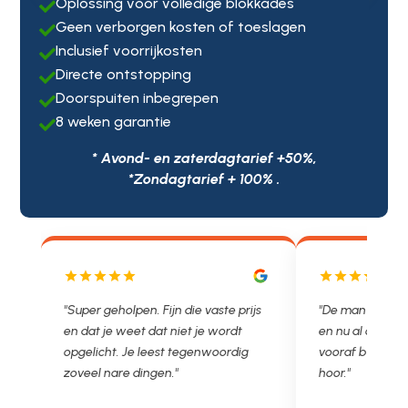
Oplossing voor volledige blokkades

Geen verborgen kosten of toeslagen

Inclusief voorrijkosten

Directe ontstopping

Doorspuiten inbegrepen

8 weken garantie

* Avond- en zaterdagtarief +50%,
*Zondagtarief + 100% .
"Super geholpen. Fijn die vaste prijs
"De man rijden net weg. 
en dat je weet dat niet je wordt
en nu al opgelost voor e
opgelicht. Je leest tegenwoordig
vooraf besproken tarief.
zoveel nare dingen."
hoor."