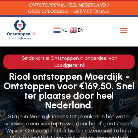
ONTSTOPPEN IN HEEL NEDERLAND /
GEEN OPLOSSING = GEEN BETALING.
NL
EN
Sinds kort is Ontstoppen.nl onderdeel van
Loodgieter.nl!
Riool ontstoppen Moerdijk -
Ontstoppen voor €169,50. Snel
ter plaatse door heel
Nederland.
Sta je in Moerdijk ineens tot je enkels in het water
vanwege een verstopte wc, douche of gootsteen?
Wij van Ontstoppen.​nl schieten razendsnel te hulp.​
Of je nu last hebt van rioolvliegjes, een verstopt