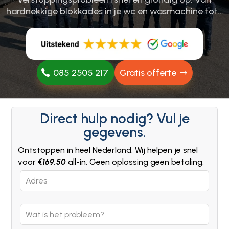
hardnekkige blokkades in je wc en wasmachine tot…
085 2505 217
Gratis offerte
Direct hulp nodig? Vul je
gegevens.
Ontstoppen in heel Nederland: Wij helpen je snel
voor
€169,50
all-in. Geen oplossing geen betaling.
Leave
this
field
blank