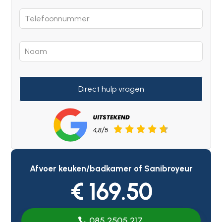
Direct hulp vragen
Afvoer keuken/badkamer of Sanibroyeur
€ 169.50
085 2505 217