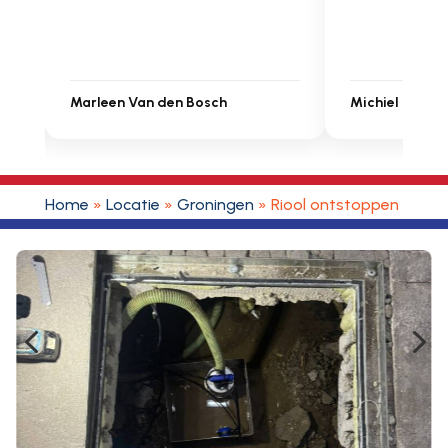
 Bosch
Michiel Uitdenbongerd
Home
»
Locatie
»
Groningen
»
Riool ontstoppen Mun
4
5