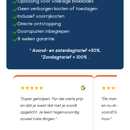
Oplossing voor volledige blokkades

Geen verborgen kosten of toeslagen

Inclusief voorrijkosten

Directe ontstopping

Doorspuiten inbegrepen

8 weken garantie

* Avond- en zaterdagtarief +50%,
*Zondagtarief + 100% .
jn die vaste prijs
"De man rijden net weg. 11.00 gebeld
 niet je wordt
en nu al opgelost voor een vast en
t tegenwoordig
vooraf besproken tarief. Lekker
."
hoor."