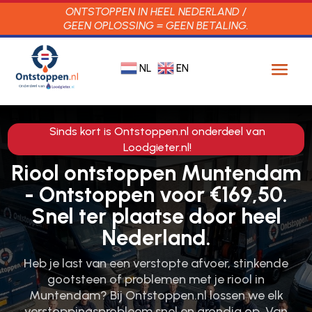
ONTSTOPPEN IN HEEL NEDERLAND /
GEEN OPLOSSING = GEEN BETALING.
NL
EN
Sinds kort is Ontstoppen.nl onderdeel van
Loodgieter.nl!
Riool ontstoppen Muntendam
- Ontstoppen voor €169,50.
Snel ter plaatse door heel
Nederland.
Heb je last van een verstopte afvoer, stinkende
gootsteen of problemen met je riool in
Muntendam? Bij Ontstoppen.​nl lossen we elk
verstoppingsprobleem snel en grondig op.​ Van