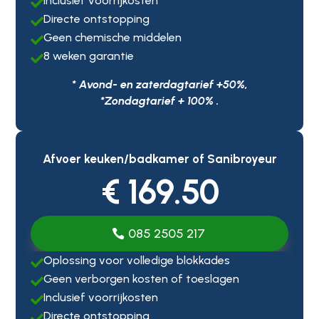
Inclusief voorrijkosten

Directe ontstopping

Geen chemische middelen

8 weken garantie

* Avond- en zaterdagtarief +50%,
*Zondagtarief + 100% .
Afvoer keuken/badkamer of Sanibroyeur
€ 169.50
085 2505 217
Oplossing voor volledige blokkades

Geen verborgen kosten of toeslagen

Inclusief voorrijkosten

Directe ontstopping
