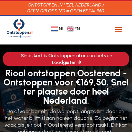
ONTSTOPPEN IN HEEL NEDERLAND /
GEEN OPLOSSING = GEEN BETALING.
NL
EN
Sinds kort is Ontstoppen.nl onderdeel van
Loodgieter.nl!
Riool ontstoppen Oosterend -
Ontstoppen voor €169,50. Snel
ter plaatse door heel
Nederland.
Je afvoer borrelt, de wc loopt langzaam door en
het water blijft staan na een douche.​ Zo begint het
vaak als je riool in Oosterend verstopt raakt.​ Dit kan
gebeuren door vet, haren of speelgoed…