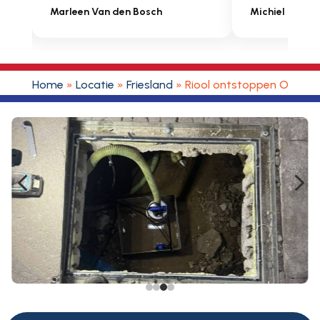
Michiel Uitdenbongerd
Sarah Touat
Home
»
Locatie
»
Friesland
»
Riool ontstoppen Ooster
4
5