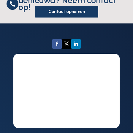
Benieuwd? Neem contact

op!
Contact opnemen