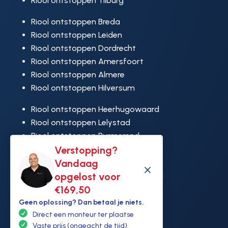
Riool ontstoppen Tilburg
Riool ontstoppen Breda
Riool ontstoppen Leiden
Riool ontstoppen Dordrecht
Riool ontstoppen Amersfoort
Riool ontstoppen Almere
Riool ontstoppen Hilversum
Riool ontstoppen Heerhugowaard
Riool ontstoppen Lelystad
Riool ontstoppen Purmerend
Verstopping?
Riool ontstoppen Ridderkerk
Vandaag
Riool ontstoppen Rijswijk
M
opgelost voor
Riool ontstoppen Hoek van Holland
€169,50
Geen oplossing? Dan betaal je niets.
Direct een monteur ter plaatse
Vaste prijs (ongeacht de tijd)