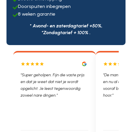
Doorspuiten inbegrepen

8 weken garantie

* Avond- en zaterdagtarief +50%,
*Zondagtarief + 100% .
js
"De man rijden net weg. 11.00 gebeld
"Wat een fijn bed
en nu al opgelost voor een vast en
met een Nederl
vooraf besproken tarief. Lekker
je niet zo goed b
hoor."
Ontstoppen.nl ha
in prijs. Très b