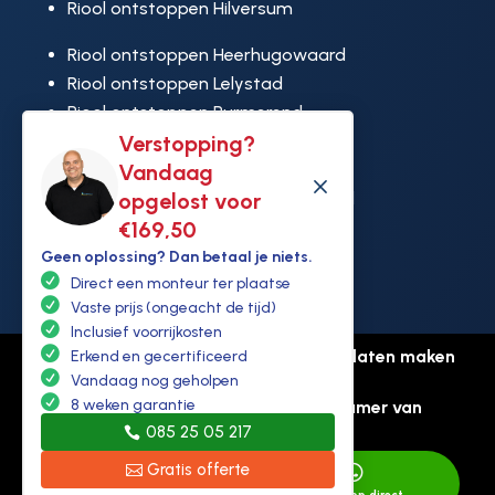
Riool ontstoppen Hilversum
Riool ontstoppen Heerhugowaard
Riool ontstoppen Lelystad
Riool ontstoppen Purmerend
Riool ontstoppen Ridderkerk
Verstopping?
Riool ontstoppen Rijswijk
Vandaag
M
Riool ontstoppen Hoek van Holland
opgelost voor
€169,50
Geen oplossing? Dan betaal je niets.
Direct een monteur ter plaatse
Vaste prijs (ongeacht de tijd)
Inclusief voorrijkosten
© Copyright Ontstoppen.nl |
Website laten maken
Erkend en gecertificeerd
door Flexamedia
Vandaag nog geholpen
8 weken garantie
Privacyverklaring
-
Disclaimer
-
Kamer van
085 25 05 217
koophandel: 94307431
Gratis offerte

