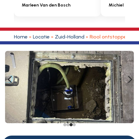
Michiel Uitdenbongerd
Sarah Touat
Home
»
Locatie
»
Zuid-Holland
»
Riool ontstoppen Ot
4
5