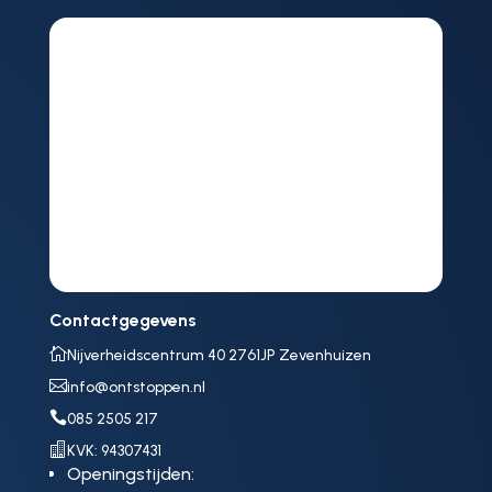
Contactgegevens

Nijverheidscentrum 40 2761JP Zevenhuizen

info@ontstoppen.nl

085 2505 217

KVK: 94307431
Openingstijden: