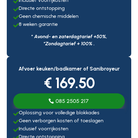
Inclusief voorrijkosten

Directe ontstopping

Geen chemische middelen

8 weken garantie

* Avond- en zaterdagtarief +50%,
*Zondagtarief + 100% .
Afvoer keuken/badkamer of Sanibroyeur
€ 169.50
085 2505 217
Oplossing voor volledige blokkades

Geen verborgen kosten of toeslagen

Inclusief voorrijkosten

Directe ontstopping
