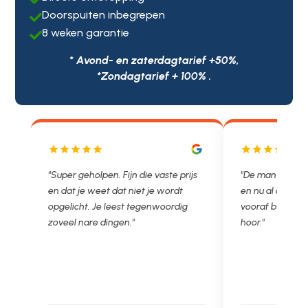
Doorspuiten inbegrepen

8 weken garantie

* Avond- en zaterdagtarief +50%,
*Zondagtarief + 100% .
js
"De man rijden net weg. 11.00 gebeld
"Wat een fijn bed
en nu al opgelost voor een vast en
met een Nederl
vooraf besproken tarief. Lekker
je niet zo goed b
hoor."
Ontstoppen.nl ha
in prijs. Très b