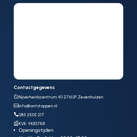
Contactgegevens

Nijverheidscentrum 40 2761JP Zevenhuizen

info@ontstoppen.nl

085 2505 217

KVK: 94307431
Openingstijden: