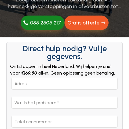
hardnekkige verstoppingen in afvoerbuizen tot…
085 2505 217
Gratis offerte
Direct hulp nodig? Vul je
gegevens.
Ontstoppen in heel Nederland: Wij helpen je snel
voor
€169,50
all-in. Geen oplossing geen betaling.
Leave
this
field
blank