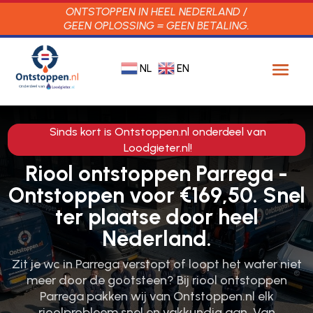
ONTSTOPPEN IN HEEL NEDERLAND /
GEEN OPLOSSING = GEEN BETALING.
NL
EN
Sinds kort is Ontstoppen.nl onderdeel van
Loodgieter.nl!
Riool ontstoppen Parrega -
Ontstoppen voor €169,50. Snel
ter plaatse door heel
Nederland.
Zit je wc in Parrega verstopt of loopt het water niet
meer door de gootsteen? Bij riool ontstoppen
Parrega pakken wij van Ontstoppen.​nl elk
rioolprobleem snel en vakkundig aan.​ Van