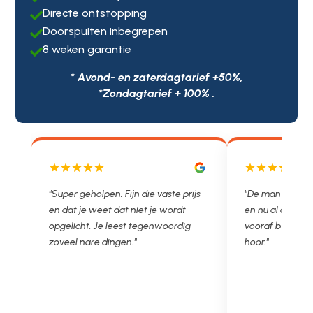
Directe ontstopping

Doorspuiten inbegrepen

8 weken garantie

* Avond- en zaterdagtarief +50%,
*Zondagtarief + 100% .
e prijs
"De man rijden net weg. 11.00 gebeld
"Wat een fij
rdt
en nu al opgelost voor een vast en
met een Ne
rdig
vooraf besproken tarief. Lekker
je niet zo g
hoor."
Ontstoppen.
in prijs. T