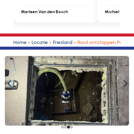
Michiel Uitdenbongerd
Sarah Tou
Home
»
Locatie
»
Friesland
»
Riool ontstoppen Parreg
4
5