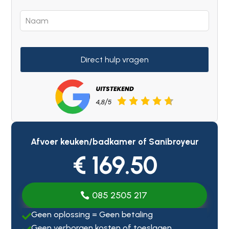
Direct hulp vragen
Afvoer keuken/badkamer of Sanibroyeur
€ 169.50
085 2505 217
Geen oplossing = Geen betaling

Geen verborgen kosten of toeslagen