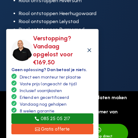
Riool ontstoppen Hilversum
Riool ontstoppen Heerhugowaard
Riool ontstoppen Lelystad
Riool ontstoppen Purmerend
Riool ontstoppen Ridderkerk
Verstopping?
Riool ontstoppen Rijswijk
Vandaag
M
Riool ontstoppen Hoek van Holland
opgelost voor
€169,50
Geen oplossing? Dan betaal je niets.
Direct een monteur ter plaatse
Vaste prijs (ongeacht de tijd)
Inclusief voorrijkosten
© Copyright Ontstoppen.nl |
Website laten maken
Erkend en gecertificeerd
door Flexamedia
Vandaag nog geholpen
8 weken garantie
Privacyverklaring
-
Disclaimer
-
Kamer van
085 25 05 217
koophandel: 94307431
Gratis offerte


Direct bellen
Whatsapp direct