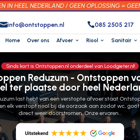
 IN HEEL NEDERLAND / GEEN OPLOSSING = GEE


info@ontstoppen.nl
085 2505 217
Home
Over ons
Afvoer
Riool
Sanitair
Sinds kort is Ontstoppen.nl onderdeel van Loodgieter.nl!
toppen Reduzum - Ontstoppen vo
el ter plaatse door heel Nederla
uzum last hebt van een verstopte afvoer staat Ontstopp
akken elk verstopt riool bij de oorzaak aan zodat wc, go
direct weer doorstromen.​ Onze ervaren…