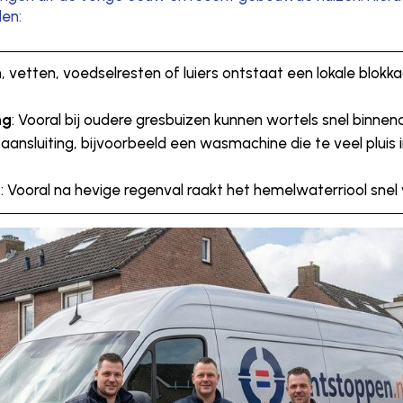
den:
n, vetten, voedselresten of luiers ontstaat een lokale blokk
ng
: Vooral bij oudere gresbuizen kunnen wortels snel binne
aansluiting, bijvoorbeeld een wasmachine die te veel pluis in 
t
: Vooral na hevige regenval raakt het hemelwaterriool snel