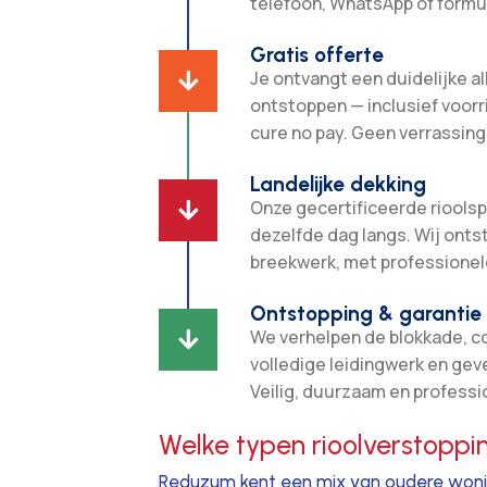
telefoon, WhatsApp of formul
Gratis offerte
Je ontvangt een duidelijke all

ontstoppen — inclusief voorr
cure no pay. Geen verrassing
Landelijke dekking
Onze gecertificeerde rioolsp

dezelfde dag langs. Wij ont
breekwerk, met professionel
Ontstopping & garantie
We verhelpen de blokkade, c

volledige leidingwerk en gev
Veilig, duurzaam en professi
Welke typen rioolverstopp
Reduzum kent een mix van oudere woning