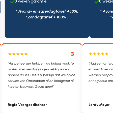
8 weken garantie
8 weke


* Avond- en zaterdagtarief +50%,
* Avon
*Zondagtarief + 100% .
*
"Als beheerder hebben we helaas vaak te
"Had een ontst
maken met verstoppingen, lekkages en
en werd hier di
andere issues. Het is super fijn dat we op de
werden bespro
service van Ontstoppen.nl en loodgieter.nl
er nog actie on
kunnen bouwen. Ga zo door!"
Regio Vastgoedbeheer
Jordy Mayer