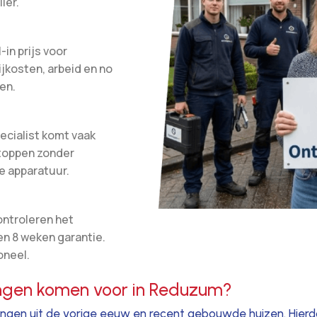
ier.
-in prijs voor
ijkosten, arbeid en no
en.
ecialist komt vaak
stoppen zonder
e apparatuur.
ontroleren het
en 8 weken garantie.
oneel.
ingen komen voor in Reduzum?
en uit de vorige eeuw en recent gebouwde huizen. Hierdoo