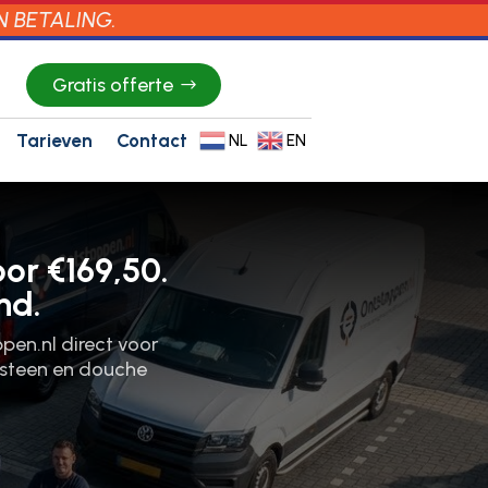
N BETALING.
Gratis offerte
Tarieven
Contact
NL
EN
or €169,50.
nd.
en.​nl direct voor
otsteen en douche