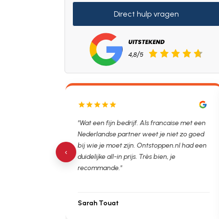
Direct hulp vragen
1.00 gebeld en nu
"Wat een fijn bedrijf. Als francaise met een
 en vooraf
Nederlandse partner weet je niet zo goed
oor."
bij wie je moet zijn. Ontstoppen.nl had een
‹
duidelijke all-in prijs. Très bien, je
recommande."
Sarah Touat