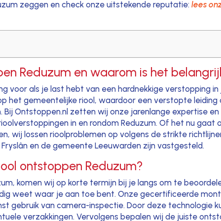
zum zeggen en check onze uitstekende reputatie:
lees onz
ppen Reduzum en waarom is het belangrij
g voor als je last hebt van een hardnekkige verstopping in 
 het gemeentelijke riool, waardoor een verstopte leiding d
ten. Bij Ontstoppen.nl zetten wij onze jarenlange expertise
n rioolverstoppingen in en rondom Reduzum. Of het nu gaa
 wij lossen rioolproblemen op volgens de strikte richtlijn
ip Fryslân en de gemeente Leeuwarden zijn vastgesteld.
riool ontstoppen Reduzum?
zum, komen wij op korte termijn bij je langs om te beoorde
ledig weet waar je aan toe bent. Onze gecertificeerde mon
 gebruik van camera-inspectie. Door deze technologie kunn
tuele verzakkingen. Vervolgens bepalen wij de juiste ontst