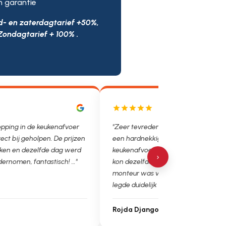
n garantie
d- en zaterdagtarief +50%,
Zondagtarief + 100% .
opping in de keukenafvoer
"Zeer tevreden over de service! We
rect bij geholpen. De prijzen
een hardnekkige verstopping in de
ken en dezelfde dag werd
keukenafvoer en het ontstoppingsbe
›
dernomen, fantastisch! …"
kon dezelfde dag nog langskomen. 
monteur was vriendelijk, werkte net
legde duidelijk uit wat het probleem
Rojda Django