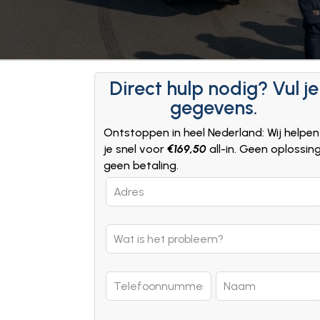
Direct hulp nodig? Vul je
gegevens.
Ontstoppen in heel Nederland: Wij helpen
je snel voor
€169,50
all-in. Geen oplossin
geen betaling.
Leave
this
field
blank