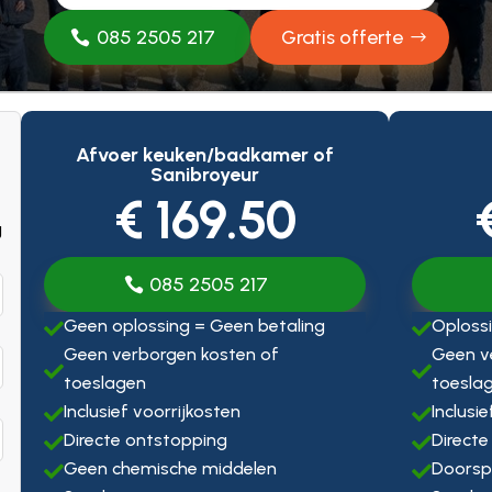
085 2505 217
Gratis offerte
Afvoer keuken/badkamer of
Sanibroyeur
€ 169.50
g
085 2505 217
Geen oplossing = Geen betaling
Oplossi


Geen verborgen kosten of
Geen v


toeslagen
toesla
Inclusief voorrijkosten
Inclusi


Directe ontstopping
Directe


Geen chemische middelen
Doorsp

