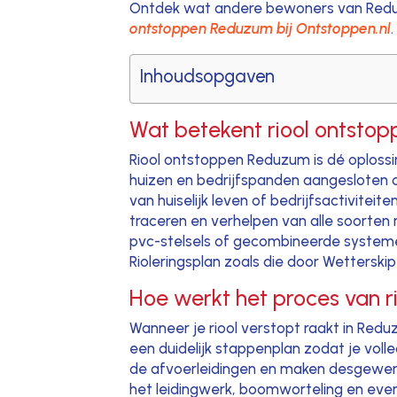
Ontdek wat andere bewoners van Redu
ontstoppen Reduzum bij Ontstoppen.nl
.
Inhoudsopgaven
Wat betekent riool ontsto
Riool ontstoppen Reduzum is dé oplossin
huizen en bedrijfspanden aangesloten op
van huiselijk leven of bedrijfsactivitei
traceren en verhelpen van alle soorte
pvc-stelsels of gecombineerde systemen,
Rioleringsplan zoals die door Wettersk
Hoe werkt het proces van 
Wanneer je riool verstopt raakt in Redu
een duidelijk stappenplan zodat je vol
de afvoerleidingen en maken desgewenst
het leidingwerk, boomworteling en even