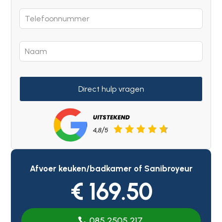
Direct hulp vragen
Afvoer keuken/badkamer of Sanibroyeur
€ 169.50
085 2505 217