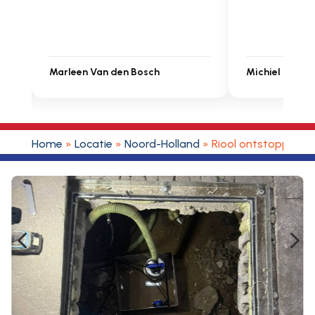
 Van den Bosch
Michiel Uitdenbongerd
Home
»
Locatie
»
Noord-Holland
»
Riool ontstoppen 
4
5