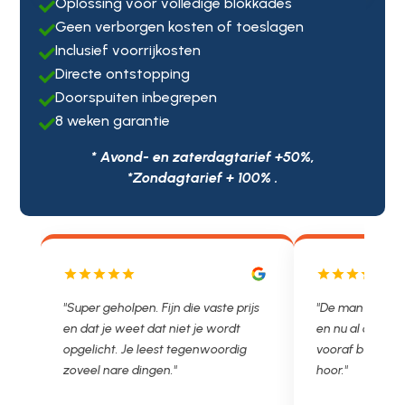
Oplossing voor volledige blokkades

Geen verborgen kosten of toeslagen

Inclusief voorrijkosten

Directe ontstopping

Doorspuiten inbegrepen

8 weken garantie

* Avond- en zaterdagtarief +50%,
*Zondagtarief + 100% .
olpen. Fijn die vaste prijs
"De man rijden net weg. 11.00 gebeld
 weet dat niet je wordt
en nu al opgelost voor een vast en
. Je leest tegenwoordig
vooraf besproken tarief. Lekker
re dingen."
hoor."