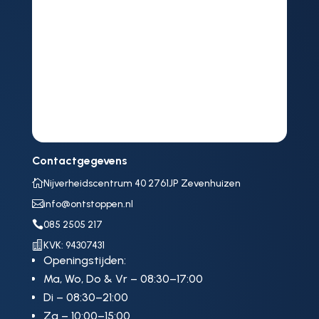
Contactgegevens

Nijverheidscentrum 40 2761JP Zevenhuizen

info@ontstoppen.nl

085 2505 217

KVK: 94307431
Openingstijden:
Ma, Wo, Do & Vr – 08:30–17:00
Di – 08:30–21:00
Za – 10:00–15:00