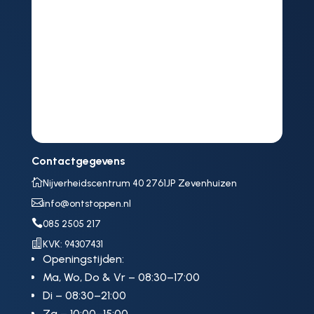
Contactgegevens

Nijverheidscentrum 40 2761JP Zevenhuizen

info@ontstoppen.nl

085 2505 217

KVK: 94307431
Openingstijden:
Ma, Wo, Do & Vr – 08:30–17:00
Di – 08:30–21:00
Za – 10:00–15:00