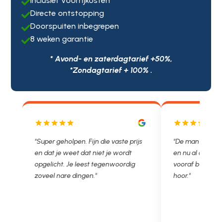
Inclusief voorrijkosten

Directe ontstopping

Doorspuiten inbegrepen

8 weken garantie

* Avond- en zaterdagtarief +50%,
*Zondagtarief + 100% .
r geholpen. Fijn die vaste prijs
"De man rijden net weg. 11.00 g
t je weet dat niet je wordt
en nu al opgelost voor een vast 
licht. Je leest tegenwoordig
vooraf besproken tarief. Lekker
el nare dingen."
hoor."