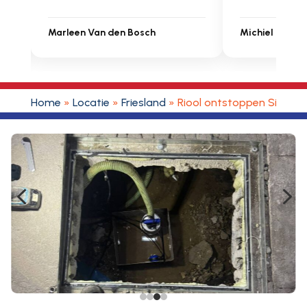
een Van den Bosch
Michiel Uitdenbongerd
Home
»
Locatie
»
Friesland
»
Riool ontstoppen Sibran
4
5