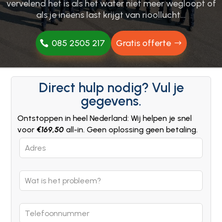
vervelend het is als het water niet meer wegloopt of
als je ineens last krijgt van rioollucht…
085 2505 217
Gratis offerte
Direct hulp nodig? Vul je
gegevens.
Ontstoppen in heel Nederland: Wij helpen je snel
voor
€169,50
all-in. Geen oplossing geen betaling.
Leave
this
field
blank