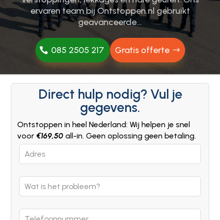
ervaren team bij Ontstoppen.​nl gebruikt
geavanceerde…
085 2505 217
Gratis offerte
Direct hulp nodig? Vul je
gegevens.
Ontstoppen in heel Nederland: Wij helpen je snel
voor
€169,50
all-in. Geen oplossing geen betaling.
Leave
this
field
blank