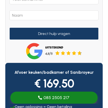
Direct hulp vragen
Afvoer keuken/badkamer of Sanibroyeur
€ 169.50
085 2505 217
Geen oplossing = Geen betaling
