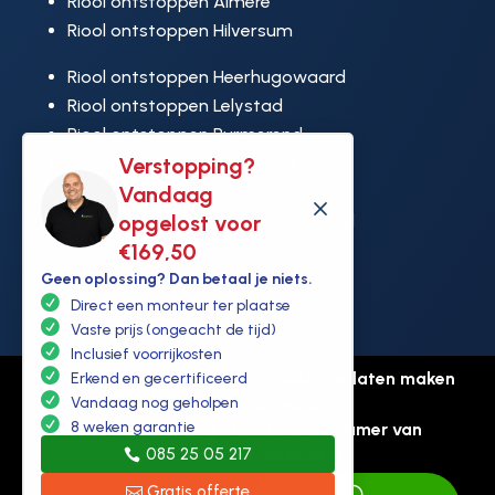
Riool ontstoppen Almere
Riool ontstoppen Hilversum
Riool ontstoppen Heerhugowaard
Riool ontstoppen Lelystad
Riool ontstoppen Purmerend
Riool ontstoppen Ridderkerk
Verstopping?
Riool ontstoppen Rijswijk
Vandaag
M
Riool ontstoppen Hoek van Holland
opgelost voor
€169,50
Geen oplossing? Dan betaal je niets.
Direct een monteur ter plaatse
Vaste prijs (ongeacht de tijd)
Inclusief voorrijkosten
© Copyright Ontstoppen.nl |
Website laten maken
Erkend en gecertificeerd
door Flexamedia
Vandaag nog geholpen
8 weken garantie
Privacyverklaring
-
Disclaimer
-
Kamer van
085 25 05 217
koophandel: 94307431
Gratis offerte
