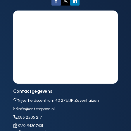
Contactgegevens

Nijverheidscentrum 40 2761JP Zevenhuizen

info@ontstoppen.nl

085 2505 217

KVK: 94307431