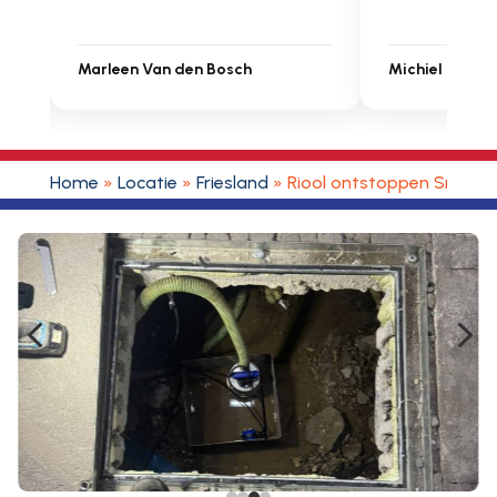
Michiel Uitdenbongerd
Sarah Touat
Home
»
Locatie
»
Friesland
»
Riool ontstoppen Snakke
4
5