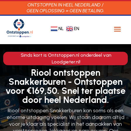
ONTSTOPPEN IN HEEL NEDERLAND /
GEEN OPLOSSING = GEEN BETALING.
NL
EN
Sinds kort is Ontstoppen.nl onderdeel van
Loodgieter.nl!
Riool ontstoppen
Snakkerburen - Ontstoppen
voor €169,50. Snel ter plaatse
door heel Nederland.
Riool ontstoppen Snakkerburen kan soms als een
enorme uitdaging voelen.​ Wij staan daarom altijd
voor je klaar als specialist in het aanpakken van
verstoppingen, lekkages en nare geuren.​ Ons