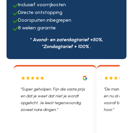
Inclusief voorrijkosten

Directe ontstopping

Doorspuiten inbegrepen

8 weken garantie

* Avond- en zaterdagtarief +50%,
*Zondagtarief + 100% .
js
"De man rijden net weg. 11.00 gebeld
"Wat een fijn be
en nu al opgelost voor een vast en
met een Nederl
vooraf besproken tarief. Lekker
je niet zo goed 
hoor."
Ontstoppen.nl h
in prijs. Très b