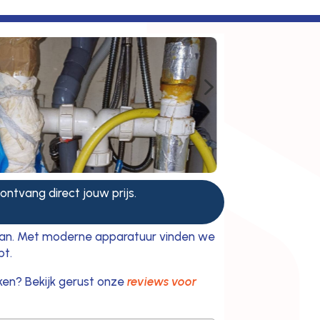
5
 ontvang direct jouw prijs.
m aan. Met moderne apparatuur vinden we
pt.
ken? Bekijk gerust onze
reviews voor