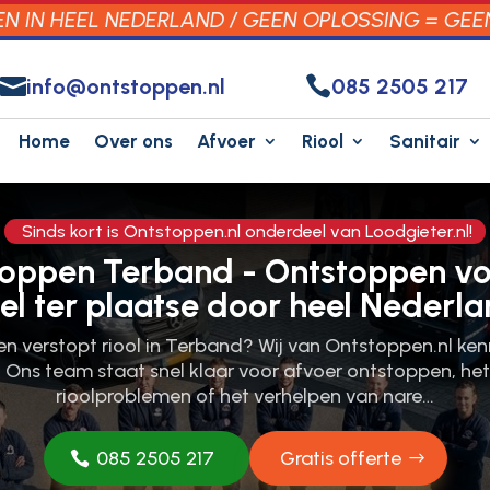
 IN HEEL NEDERLAND / GEEN OPLOSSING = GEE


info@ontstoppen.nl
085 2505 217
Home
Over ons
Afvoer
Riool
Sanitair
Sinds kort is Ontstoppen.nl onderdeel van Loodgieter.nl!
toppen Terband - Ontstoppen vo
el ter plaatse door heel Nederla
een verstopt riool in Terband? Wij van Ontstoppen.​nl ke
​ Ons team staat snel klaar voor afvoer ontstoppen, he
rioolproblemen of het verhelpen van nare…
085 2505 217
Gratis offerte