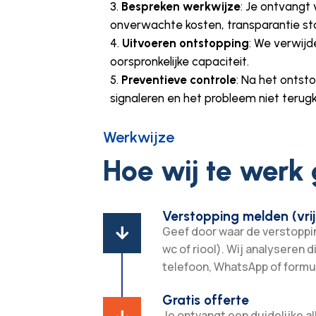
Bespreken werkwijze
: Je ontvangt 
onverwachte kosten, transparantie st
Uitvoeren ontstopping
: We verwijd
oorspronkelijke capaciteit.
Preventieve controle
: Na het ontst
signaleren en het probleem niet terugk
Werkwijze
Hoe wij te werk
Verstopping melden (vrij
Geef door waar de verstopping

wc of riool). Wij analyseren d
telefoon, WhatsApp of formul
Gratis offerte
Je ontvangt een duidelijke all