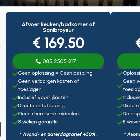
Afvoer keuken/badkamer of
Sanibroyeur
€ 169.50
g
085 2505 217
Geen oplossing = Geen betaling
Oplossi


Geen verborgen kosten of
Geen v


toeslagen
toesla
Inclusief voorrijkosten
Inclusi


Directe ontstopping
Directe


Geen chemische middelen
Doorsp


8 weken garantie
8 weke


* Avond- en zaterdagtarief +50%,
* Avon