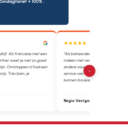
Zondagtarief + 100% .
drijf. Als francaise met een
"Als beheerder hebben we helaas v
rtner weet je niet zo goed
maken met verstoppingen, lekkages
 zijn. Ontstoppen.nl had een
andere issues. Het is super fijn dat 
›
prijs. Très bien, je
service van Ontstoppen.nl en loodgie
kunnen bouwen. Ga zo door!"
Regio Vastgoedbeheer