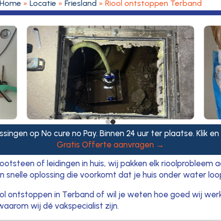
Home
»
Locatie
»
Friesland
»
Riool ontstoppen Terband
ssingen op No cure no Pay. Binnen 24 uur ter plaatse. Klik en
Gratis Offerte aanvragen →
otsteen of leidingen in huis, wij pakken elk rioolproblee
 snelle oplossing die voorkomt dat je huis onder water loo
l ontstoppen in Terband of wil je weten hoe goed wij wer
aarom wij dé vakspecialist zijn.