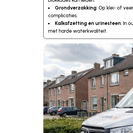
blokkades kan leiden.
Grondverzakking
: Op klei- of v
complicaties.
Kalkafzetting en urinesteen
: In 
met harde waterkwaliteit.