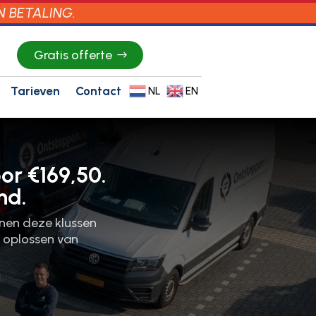
N BETALING.
Gratis offerte
Tarieven
Contact
NL
EN
or €169,50.
nd.
nnen deze klussen
t oplossen van