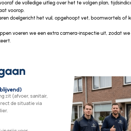
vooraf de volledige uitleg over het te volgen plan, tijdsind
aat voorop.
eren doelgericht het vuil, opgehoopt vet, boomwortels of k
oppen voeren we een extra camera-inspectie uit, zodat we
eert.
 gaan
blijvend)
 zit (afvoer, sanitair,
irect de situatie via
ier.
-in prijs voor