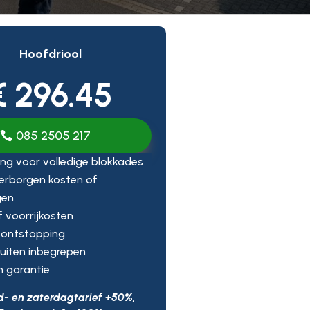
Hoofdriool
€ 296.45
085 2505 217
ng voor volledige blokkades
erborgen kosten of
gen
ef voorrijkosten
 ontstopping
uiten inbegrepen
n garantie
d- en zaterdagtarief +50%,