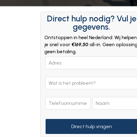
Direct hulp nodig? Vul je
gegevens.
Ontstoppen in heel Nederland: Wij helpen
je snel voor
€169,50
all-in. Geen oplossin
geen betaling.
Leave
this
field
blank
Direct hulp vragen