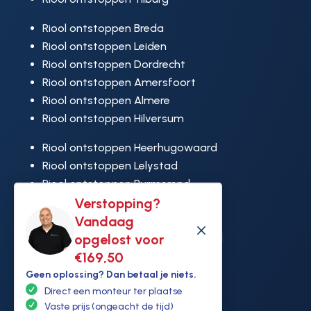
Riool ontstoppen Breda
Riool ontstoppen Leiden
Riool ontstoppen Dordrecht
Riool ontstoppen Amersfoort
Riool ontstoppen Almere
Riool ontstoppen Hilversum
Riool ontstoppen Heerhugowaard
Riool ontstoppen Lelystad
Riool ontstoppen Purmerend
Riool ontstoppen Ridderkerk
Verstopping?
Riool ontstoppen Rijswijk
Vandaag
M
Riool ontstoppen Hoek van Holland
opgelost voor
€169,50
Geen oplossing? Dan betaal je niets.
Direct een monteur ter plaatse
Vaste prijs (ongeacht de tijd)