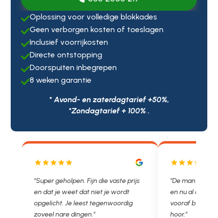
Oplossing voor volledige blokkades

Geen verborgen kosten of toeslagen

Inclusief voorrijkosten

Directe ontstopping

Doorspuiten inbegrepen

8 weken garantie

* Avond- en zaterdagtarief +50%,
*Zondagtarief + 100% .
js
"De man rijden net weg. 11.00 gebeld
"Wat een fijn bed
en nu al opgelost voor een vast en
met een Nederl
vooraf besproken tarief. Lekker
je niet zo goed b
hoor."
Ontstoppen.nl ha