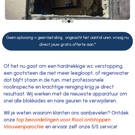
Geen oplossing = geen betaling, ongeacht het aantal uren. vraag nu
direct jouw gratis offerte aan."
Of het nu gaat om een hardnekkige wc verstopping,
een gootsteen die niet meer leegloopt, of regenwater
dat blijft staan in de tuin, met professionele
rioolinspectie en krachtige reiniging krijg je direct
resultaat. Wij werken met de nieuwste apparatuur om
snel alle blokkades en nare geuren te verwijderen.
Wil je weten waarom klanten ons aanbevelen? Ontdek
onze
top beoordelingen voor Riool ontstoppen
Vrouwenparochie
en ervaar zelf onze 5/5 service!