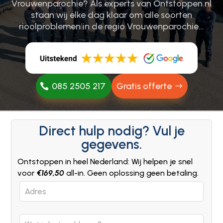
Vrouwenparochie? Als experts van Ontstoppen.​nl
staan wij elke dag klaar om alle soorten
rioolproblemen in de regio Vrouwenparochie…
085 2505 217
Gratis offerte
Direct hulp nodig? Vul je
gegevens.
Ontstoppen in heel Nederland: Wij helpen je snel
voor
€169,50
all-in. Geen oplossing geen betaling.
Leave
this
field
blank