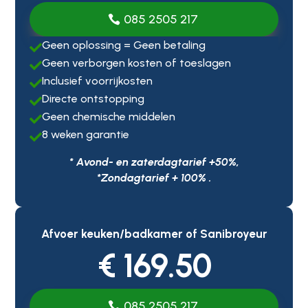
085 2505 217
Geen oplossing = Geen betaling

Geen verborgen kosten of toeslagen

Inclusief voorrijkosten

Directe ontstopping

Geen chemische middelen

8 weken garantie

* Avond- en zaterdagtarief +50%,
*Zondagtarief + 100% .
Afvoer keuken/badkamer of Sanibroyeur
€ 169.50
085 2505 217