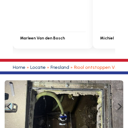
in prijs. Très b
Michiel Uitdenbongerd
Sarah Touat
Home
»
Locatie
»
Friesland
»
Riool ontstoppen Vrouwe
4
5