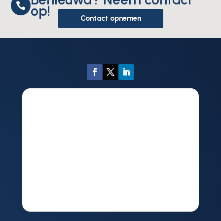

op!
Contact opnemen