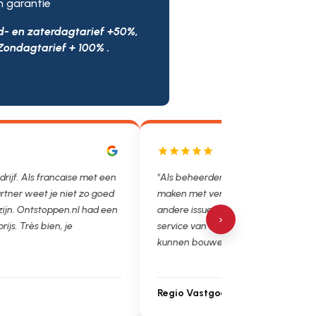
n garantie
d- en zaterdagtarief +50%,
Zondagtarief + 100% .
drijf. Als francaise met een
"Als beheerder hebben we helaas v
rtner weet je niet zo goed
maken met verstoppingen, lekkages
 zijn. Ontstoppen.nl had een
andere issues. Het is super fijn dat 
›
prijs. Très bien, je
service van Ontstoppen.nl en loodgie
kunnen bouwen. Ga zo door!"
Regio Vastgoedbeheer