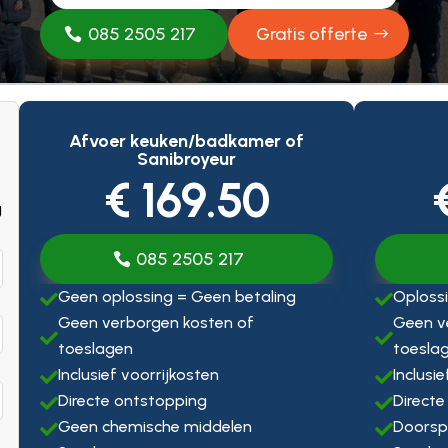
085 2505 217
Gratis offerte
Afvoer keuken/badkamer of
Sanibroyeur
€ 169.50
g
085 2505 217
Geen oplossing = Geen betaling
Oplossi


Geen verborgen kosten of
Geen v


toeslagen
toesla
Inclusief voorrijkosten
Inclusi


Directe ontstopping
Directe


Geen chemische middelen
Doorsp

