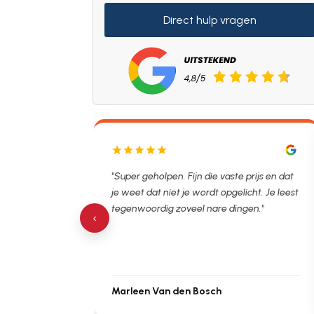
Direct hulp vragen
lpen. Ontstopper
"Super geholpen. Fijn die vaste prijs en dat
tijdsvak. Hierna
je weet dat niet je wordt opgelicht. Je leest
 de verstopping.
tegenwoordig zoveel nare dingen."
‹
Marleen Van den Bosch