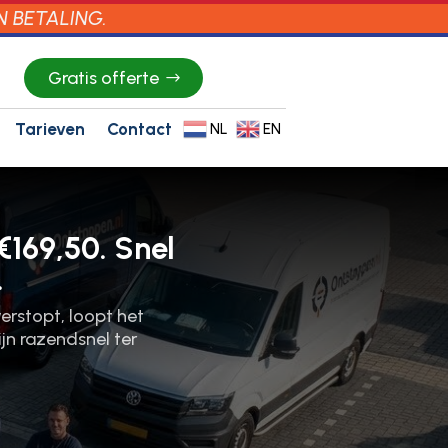
N BETALING.
Gratis offerte
Tarieven
Contact
NL
EN
€169,50. Snel
.
verstopt, loopt het
jn razendsnel ter