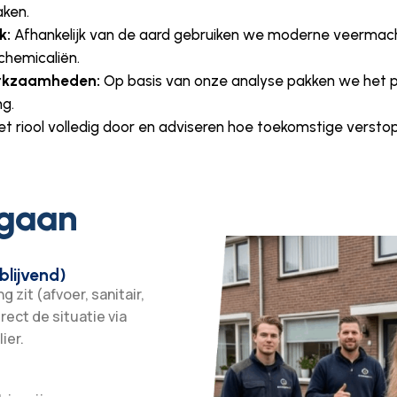
aken.
k:
Afhankelijk van de aard gebruiken we moderne veermac
 chemicaliën.
erkzaamheden:
Op basis van onze analyse pakken we het 
g.
t riool volledig door en adviseren hoe toekomstige vers
 gaan
blijvend)
 zit (afvoer, sanitair,
irect de situatie via
ier.