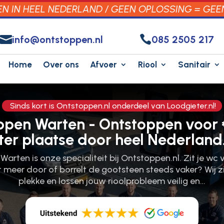
 IN HEEL NEDERLAND / GEEN OPLOSSING = GEE


info@ontstoppen.nl
085 2505 217
Home
Over ons
Afvoer
Riool
Sanitair
Sinds kort is Ontstoppen.nl onderdeel van Loodgieter.nl!
ppen Warten - Ontstoppen voor 
ter plaatse door heel Nederland
arten is onze specialiteit bij Ontstoppen.​nl.​ Zit je wc 
 meer door of borrelt de gootsteen steeds vaker? Wij zi
plekke en lossen jouw rioolprobleem veilig en…