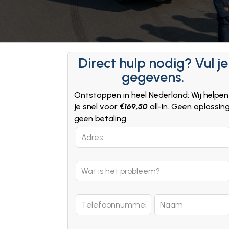
Direct hulp nodig? Vul je
gegevens.
Ontstoppen in heel Nederland: Wij helpen
je snel voor
€169,50
all-in. Geen oplossin
geen betaling.
Leave
this
field
blank