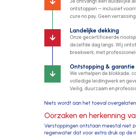
Je ontvangt een duidelijke all

ontstoppen — inclusief voorr
cure no pay. Geen verrassing
Landelijke dekking
Onze gecertificeerde rioolsp

dezelfde dag langs. Wij ont
breekwerk, met professionel
Ontstopping & garantie
We verhelpen de blokkade, c

volledige leidingwerk en gev
Veilig, duurzaam en professi
Niets wordt aan het toeval overgelaten
Oorzaken en herkenning van
Verstoppingen ontstaan meestal niet zo
regenwater dat voor extra druk op de ri