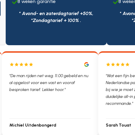
8 weken garantie
8 weke


* Avond- en zaterdagtarief +50%,
* Avon
*Zondagtarief + 100% .
*
"De man rijden net weg. 11.00 gebeld en nu
"Wat een fijn be
al opgelost voor een vast en vooraf
Nederlandse pa
besproken tarief. Lekker hoor."
bij wie je moet
duidelijke all-in 
recommande."
Michiel Uitdenbongerd
Sarah Touat