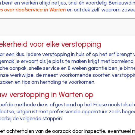
en bent en werken altijd netjes, snel én voordelig. Benieuw
s over rioolservice in Warten
en ontdek zelf waarom zovee
ekerheid voor elke verstopping
 een klus. Iedere verstopping in huis of op het erf brengt vo
mak je ervaart als je plots te maken krijgt met borrelend 
che aanpak, snelle service en 8 weken garantie ben je binn
ver onze werkwijze, de meest voorkomende soorten verstopp
aken en tips om herhaling te voorkomen.
ouw verstopping in Warten op
oefde methode die is afgestemd op het Friese rioolstelsel 
plaatse, uitgerust met professionele apparatuur zoals hog
aarbij de volgende stappen:
et achterhalen van de oorzaak door inspectie, eventueel 