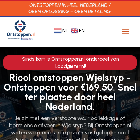
ONTSTOPPEN IN HEEL NEDERLAND /
GEEN OPLOSSING = GEEN BETALING.
NL
EN
Sinds kort is Ontstoppen.nl onderdeel van
Loodgieter.nl!
Riool ontstoppen Wjelsryp -
Ontstoppen voor €169,50. Snel
ter plaatse door heel
Nederland.
Je zit met een verstopte wc, rioollekkage of
borrelende afvoer in Wjelsryp? Bij Ontstoppen.​nl
weten we precies hoe je zo’n vastgelopen riool
direct moet aanpakken.​ Met slimme tools en