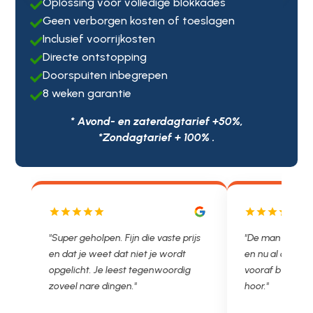
Oplossing voor volledige blokkades

Geen verborgen kosten of toeslagen

Inclusief voorrijkosten

Directe ontstopping

Doorspuiten inbegrepen

8 weken garantie

* Avond- en zaterdagtarief +50%,
*Zondagtarief + 100% .
"Super geholpen. Fijn die vaste prijs
"De man rijden n
en dat je weet dat niet je wordt
en nu al opgelost
opgelicht. Je leest tegenwoordig
vooraf besproken 
g.
zoveel nare dingen."
hoor."