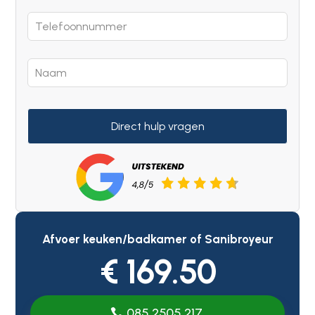
Direct hulp vragen
Afvoer keuken/badkamer of Sanibroyeur
€ 169.50
085 2505 217