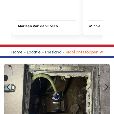
Marleen Van den Bosch
Michiel Uitden
Home
»
Locatie
»
Friesland
»
Riool ontstoppen Wjelsry
4
5