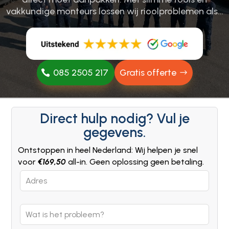
vakkundige monteurs lossen wij rioolproblemen als…
085 2505 217
Gratis offerte
Direct hulp nodig? Vul je
gegevens.
Ontstoppen in heel Nederland: Wij helpen je snel
voor
€169,50
all-in. Geen oplossing geen betaling.
Leave
this
field
blank